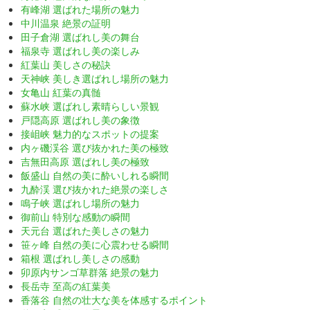
有峰湖 選ばれた場所の魅力
中川温泉 絶景の証明
田子倉湖 選ばれし美の舞台
福泉寺 選ばれし美の楽しみ
紅葉山 美しさの秘訣
天神峡 美しき選ばれし場所の魅力
女亀山 紅葉の真髄
蘇水峡 選ばれし素晴らしい景観
戸隠高原 選ばれし美の象徴
接岨峡 魅力的なスポットの提案
内ヶ磯渓谷 選び抜かれた美の極致
吉無田高原 選ばれし美の極致
飯盛山 自然の美に酔いしれる瞬間
九酔渓 選び抜かれた絶景の楽しさ
鳴子峡 選ばれし場所の魅力
御前山 特別な感動の瞬間
天元台 選ばれた美しさの魅力
笹ヶ峰 自然の美に心震わせる瞬間
箱根 選ばれし美しさの感動
卯原内サンゴ草群落 絶景の魅力
長岳寺 至高の紅葉美
香落谷 自然の壮大な美を体感するポイント