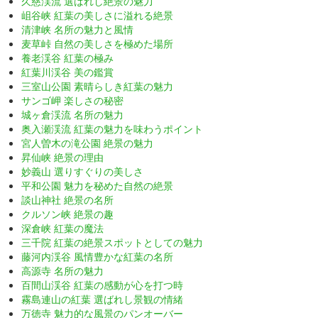
久慈渓流 選ばれし絶景の魅力
岨谷峡 紅葉の美しさに溢れる絶景
清津峡 名所の魅力と風情
麦草峠 自然の美しさを極めた場所
養老渓谷 紅葉の極み
紅葉川渓谷 美の鑑賞
三室山公園 素晴らしき紅葉の魅力
サンゴ岬 楽しさの秘密
城ヶ倉渓流 名所の魅力
奥入瀬渓流 紅葉の魅力を味わうポイント
宮人曽木の滝公園 絶景の魅力
昇仙峡 絶景の理由
妙義山 選りすぐりの美しさ
平和公園 魅力を秘めた自然の絶景
談山神社 絶景の名所
クルソン峡 絶景の趣
深倉峡 紅葉の魔法
三千院 紅葉の絶景スポットとしての魅力
藤河内渓谷 風情豊かな紅葉の名所
高源寺 名所の魅力
百間山渓谷 紅葉の感動が心を打つ時
霧島連山の紅葉 選ばれし景観の情緒
万徳寺 魅力的な風景のパンオーバー