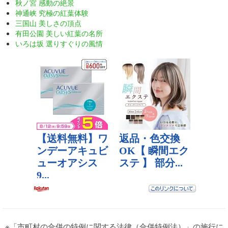
秋ノ宮 感動の絶景
神通峡 究極の紅葉体験
三国山 美しさの頂点
有田公園 美しい紅葉の名所
いろは坂 選りすぐりの風情
※「市町村の合併の特例に関する法律（合併特例法）」の施行に