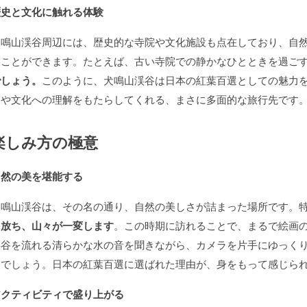
歴史と文化に触れる体験
犬鳴山渓谷周辺には、歴史的な寺院や文化施設も点在しており、自
むことができます。たとえば、古い寺院での静かなひとときを過ご
でしょう。
このように、犬鳴山渓谷は日本の紅葉百選としての魅力
訓や文化への理解をもたらしてくれる、まさに多面的な旅行先です
楽しみ方の極意
自然の美を堪能する
犬鳴山渓谷は、その名の通り、自然の美しさが詰まった場所です。
を放ち、山々が一変します
。この時期に訪れることで、まるで絵画
渓谷を流れる清らかな水の音を聞きながら、カメラを片手にゆっく
るでしょう。日本の紅葉百選に選ばれた理由が、身をもって感じら
アクティビティで盛り上がる