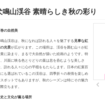
犬鳴山渓谷 素晴らしき秋の彩り
圧巻の自然美
犬鳴山渓谷は、秋になれば訪れる人々を魅了する
見事な紅
葉の光景
が広がります。この場所は、渓谷を囲む山々が紅
や黄に染まり、まるで大自然が描いた絵画のようです。特
に、川面に映る色とりどりの葉は息を呑むような美しさ
で、訪れる人々に心の平穏をもたらします。日本の紅葉百
選にも選ばれているこの渓谷は、四季折々の表情を楽しめ
るスポットでもありますが、秋のシーズンは特にその魅力
が際立ちます。
歴史と文化が薫る場所