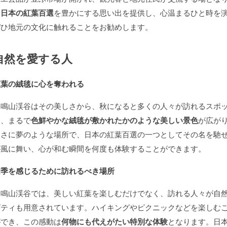
に
日本の紅葉百選
を豊かにする思い出を提供し、心温まるひと時を
ぜひ地元の文化に触れることをお勧めします。
自然を愛する人
紅葉の絨毯に心を奪われる
犬鳴山渓谷はその美しさから、秋になると多くの人々が訪れるスポ
は、まるで
色鮮やかな絨毯が敷かれたかのような美しい景色
が広が
まさに夢のような場所で、日本の紅葉百選の一つとしてその名を馳
が風に舞い、心が和む瞬間を何度も体験することができます。
四季を感じるために訪れるべき場所
犬鳴山渓谷では、美しい紅葉を楽しむだけでなく、訪れる人々が自
ビティも用意されています。ハイキングやピクニックなどを楽しむ
ができ、この感動は
何物にも代えがたい特別な体験
となります。日