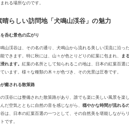
刻まれる場所なのです。
素晴らしい訪問地「犬鳴山渓谷」の魅力
息を呑む景色の広がり
犬鳴山渓谷は、その名の通り、犬鳴山から流れる美しい渓流に沿っ
堪能できます。特に秋には、山々が色とりどりの紅葉に包まれ、
ま
に浸れます。
紅葉の名所として知られるこの地は、日本の紅葉百選
えています。様々な種類の木々が色づき、その光景は圧巻です。
心が癒される散策路
この渓谷には整備された散策路があり、誰でも楽に美しい風景を楽
澄んだ空気とともに自然の音を感じながら、
穏やかな時間が流れる
渓谷は、日本の紅葉百選の一つとして、その自然美を堪能しながら
ットです。