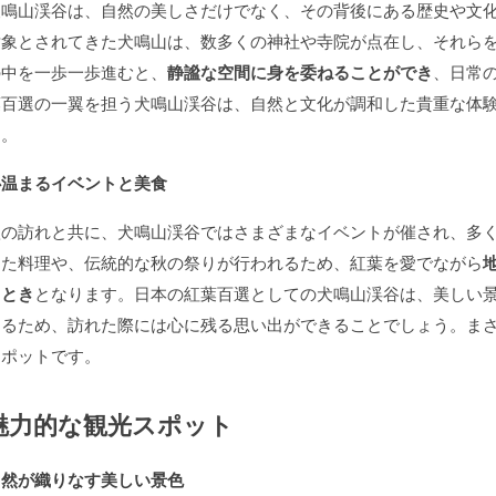
犬鳴山渓谷は、自然の美しさだけでなく、その背後にある歴史や文
対象とされてきた犬鳴山は、数多くの神社や寺院が点在し、それら
の中を一歩一歩進むと、
静謐な空間に身を委ねることができ
、日常
葉百選の一翼を担う犬鳴山渓谷は、自然と文化が調和した貴重な体
う。
心温まるイベントと美食
秋の訪れと共に、犬鳴山渓谷ではさまざまなイベントが催され、多
った料理や、伝統的な秋の祭りが行われるため、紅葉を愛でながら
ととき
となります。日本の紅葉百選としての犬鳴山渓谷は、美しい
えるため、訪れた際には心に残る思い出ができることでしょう。ま
スポットです。
魅力的な観光スポット
自然が織りなす美しい景色