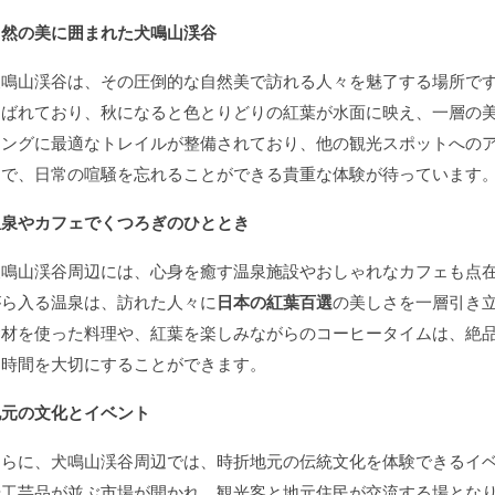
自然の美に囲まれた犬鳴山渓谷
犬鳴山渓谷は、その圧倒的な自然美で訪れる人々を魅了する場所で
選ばれており、秋になると色とりどりの紅葉が水面に映え、一層の
キングに最適なトレイルが整備されており、他の観光スポットへの
中で、日常の喧騒を忘れることができる貴重な体験が待っています
温泉やカフェでくつろぎのひととき
犬鳴山渓谷周辺には、心身を癒す温泉施設やおしゃれなカフェも点
がら入る温泉は、訪れた人々に
日本の紅葉百選
の美しさを一層引き
食材を使った料理や、紅葉を楽しみながらのコーヒータイムは、絶
う時間を大切にすることができます。
地元の文化とイベント
さらに、犬鳴山渓谷周辺では、時折地元の伝統文化を体験できるイ
や工芸品が並ぶ市場が開かれ、観光客と地元住民が交流する場とな