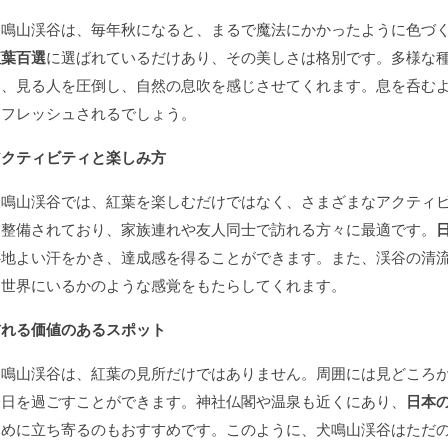
犬鳴山渓谷は、毎年秋になると、まるで魔法にかかったように色づ
紅葉百選
に選ばれているだけあり、その美しさは格別です。多様な
は、見る人を圧倒し、自然の息吹を感じさせてくれます。息を呑む
リフレッシュされるでしょう。
アクティビティと楽しみ方
犬鳴山渓谷では、紅葉を楽しむだけではなく、さまざまなアクティ
は整備されており、家族連れや友人同士で訪れる方々に最適です。
心地よい汗をかき、達成感を得ることができます。また、渓谷の清
別世界にいるかのような感覚をもたらしてくれます。
訪れる価値のあるスポット
犬鳴山渓谷は、紅葉の見所だけではありません。周囲には見どころ
一日を過ごすことができます。神社仏閣や温泉も近くにあり、
日本
ために立ち寄るのもおすすめです。このように、犬鳴山渓谷はただ