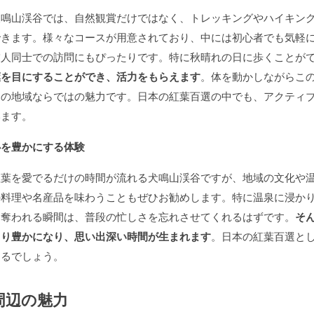
犬鳴山渓谷では、自然観賞だけではなく、トレッキングやハイキン
できます。様々なコースが用意されており、中には初心者でも気軽
友人同士での訪問にもぴったりです。特に秋晴れの日に歩くことが
葉を目にすることができ、活力をもらえます
。体を動かしながらこ
この地域ならではの魅力です。日本の紅葉百選の中でも、アクティ
います。
心を豊かにする体験
紅葉を愛でるだけの時間が流れる犬鳴山渓谷ですが、地域の文化や
の料理や名産品を味わうこともぜひお勧めします。特に温泉に浸か
を奪われる瞬間は、普段の忙しさを忘れさせてくれるはずです。
そ
より豊かになり、思い出深い時間が生まれます
。日本の紅葉百選と
きるでしょう。
周辺の魅力