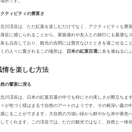
な場所です。
アクティビティの豊富さ
大北川渓谷は、ただ紅葉を楽しむだけでなく、アクティビティも豊
を身近に感じられることから、家族連れや友人との旅行にも最適な
温泉も点在しており、観光の合間には贅沢なひとときを過ごせるこ
多くの人々に愛されるこの場所は、
日本の紅葉百選
に名を連ねるに
風情を楽しむ方法
自然の饗宴に浸る
大北川渓谷は、日本の紅葉百選の中でも特にその美しさが際立ちま
山々が色づく様はまるで自然のアートのようです。その根深い森の
を感じることができます。大自然の力強い緑から鮮やかな赤や黄色
供してくれます。この渓谷では、ただの観光ではなく、自然と一体