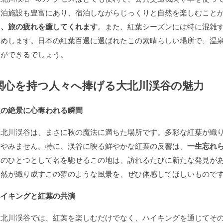
宿泊施設も豊富にあり、宿泊しながらじっくりと自然を楽しむこと
り、旅の疲れを癒してくれます
。また、紅葉シーズンには特に混雑
すめします。日本の紅葉百選に選ばれたこの素晴らしい場所で、温
とができるでしょう。
関心を持つ人々へ捧げる大北川渓谷の魅力
秋の絶景に心奪われる瞬間
大北川渓谷は、まさに秋の魔法に満ちた場所です。多彩な紅葉が織
てやみません。特に、渓谷に映る鮮やかな紅葉の反響は、
一生忘れ
選のひとつとして名を馳せるこの地は、訪れるたびに新たな発見が
自然が織り成すこの夢のような風景を、ぜひ体感してほしいもので
ハイキングと紅葉の共演
大北川渓谷では、紅葉を楽しむだけでなく、ハイキングを通じてそ