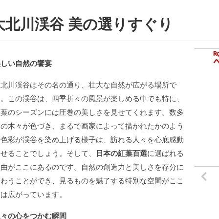
大北川渓谷 美の選りすぐり
美しい自然の饗宴
大北川渓谷はその名の通り、壮大な自然が広がる場所で
す。この渓谷は、四季折々の風景が楽しめる中でも特に、
紅葉のシーズンには圧巻の美しさを見せてくれます。数多
くの木々が色づき、まるで画家によって描かれたかのよう
な色彩が渓谷を染め上げる様子は、訪れる人々を心底感動
させることでしょう。そして、
日本の紅葉百選
に選ばれる
理由がここにあるのです。自然の創造力と美しさを存分に
味わうことができ、見るものを魅了する特別な空間がここ
には広がっています。
人々の心をつかむ瞬間