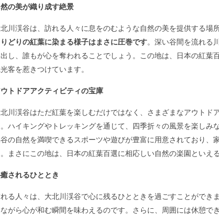
自然の美が織り成す絶景
大北川渓谷は、訪れる人々に息をのむような自然の美を提供する場
とりどりの紅葉に染まる様子はまさに圧巻です
。深い谷間を流れる
り出し、誰もが心を奪われることでしょう。この地は、日本の紅葉
観光客を惹きつけています。
アウトドアアクティビティの宝庫
大北川渓谷はただ紅葉を楽しむだけではなく、さまざまなアウトド
す。ハイキングやトレッキングを通じて、四季折々の風景を楽しみ
渓谷の自然を満喫できるスポーツや遊びが豊富に用意されており、
す。まさにこの地は、日本の紅葉百選に相応しい自然の楽園といえ
心癒されるひととき
訪れる人々は、大北川渓谷で心に残るひとときを過ごすことができ
しながら心が和む瞬間を味わえるのです。さらに、周囲には休憩で