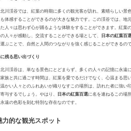
大北川渓谷では、紅葉の時期に多くの観光客が訪れ、素晴らしい景
気も体感することができるのが大きな魅力です。この渓谷では、地
れた人々は思わず心が踊るような体験をすることができます。紅葉
くの人々が感動し、交流することができる場として、
日本の紅葉百
を運ぶことで、自然と人間のつながりを強く感じることができるの
心に残る思い出づくり
大北川渓谷は、単なる景色にとどまらず、多くの人々の記憶に永遠
や家族と共に過ごす時間は、紅葉を愛でるだけでなく、心温まる思
と温かい人々とのふれあいが織りなすこの場所は、訪れた者に強い
く寄与するでしょう。やはり、
日本の紅葉百選
に名を連ねるこの場
に永遠の色彩を刻む特別な存在なのです。
魅力的な観光スポット