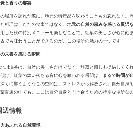
味覚と香りの饗宴
この場所を訪れた際に、地元の特産品を味わうこともお忘れなく。
った料理は、ただの食事ではなく、
地元の自然の恵みを感じる贅沢
使用した秋の特別メニューを楽しむことで、紅葉の美しさが心に刻
く舌でも味わうことができるのが、この場所の魅力の一つです。
心の栄養を感じる瞬間
大北川渓谷は、自然の美しさだけでなく、静寂と癒しも提供してく
を傾け、紅葉の舞い落ちる音に心を奪われる瞬間は、
まるで時間が
奥深くに響くようなこの空間は、ストレスから解放され、自分自身
紅葉百選の中でも、ここは自分自身と向き合うための特別な場所な
周辺情報
魅力あふれる自然環境