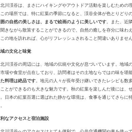
大北川渓谷は、まさにハイキングやアウトドア活動を楽しむための
るこの場所では、特に紅葉の季節になると、渓谷全体が色とりどり
周囲の自然の美しさは、まるで絵画のように美しいです
。また、近
を聞きながら散策することができるので、自然の癒しを存分に味わ
るこの地を訪れれば、心がリフレッシュされること間違いありませ
地域の文化と味覚
大北川渓谷の周辺には、地域の伝統や文化が息づいています。地域
る市場や食堂が点在しており、訪問者はその土地ならではの味を堪
した料理は絶品です
。地元の人々が長年受け継いできたレシピも数
ることができるのも大きな魅力です。秋の紅葉を楽しんだ後には、
い。日本の紅葉百選に選ばれた静かな環境は、食事を通じてさらに
う。
便利なアクセスと宿泊施設
大北川渓谷へのアクセスはとても便利で、公共交通機関や車を使っ