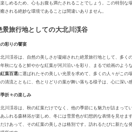
も楽しめるため、心もお腹も満たされることでしょう。この特別な
が癒される絶妙な環境であることは間違いありません。
絶景旅行地としての大北川渓谷
秋の彩りの饗宴
大北川渓谷は、自然の美しさが凝縮された絶景旅行地として、多く
毎年秋になると鮮やかな紅葉が河川沿いを彩り、まるで絵画のよう
の紅葉百選
に選ばれたその美しい光景を求めて、多くの人々がこの
川の清流とともに、色とりどりの葉が舞い落ちる様子は、心に深い
四季折々の楽しみ
大北川渓谷は、秋の紅葉だけでなく、他の季節にも魅力が詰まって
感あふれる森林浴が楽しめ、冬には雪景色が幻想的な表情を見せま
るだけあって、その紅葉の美しさは格別です。訪れるたびに新たな