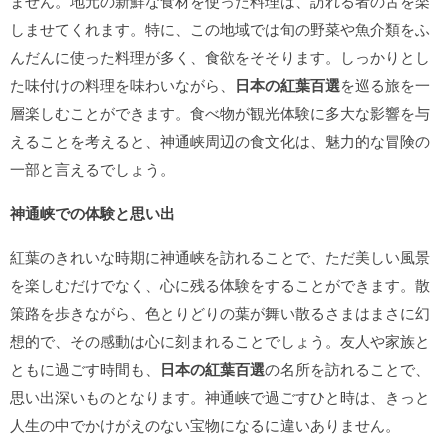
ません。地元の新鮮な食材を使った料理は、訪れる者の舌を楽
しませてくれます。特に、この地域では旬の野菜や魚介類をふ
んだんに使った料理が多く、食欲をそそります。しっかりとし
た味付けの料理を味わいながら、
日本の紅葉百選
を巡る旅を一
層楽しむことができます。食べ物が観光体験に多大な影響を与
えることを考えると、神通峡周辺の食文化は、魅力的な冒険の
一部と言えるでしょう。
神通峡での体験と思い出
紅葉のきれいな時期に神通峡を訪れることで、ただ美しい風景
を楽しむだけでなく、心に残る体験をすることができます。散
策路を歩きながら、色とりどりの葉が舞い散るさまはまさに幻
想的で、その感動は心に刻まれることでしょう。友人や家族と
ともに過ごす時間も、
日本の紅葉百選
の名所を訪れることで、
思い出深いものとなります。神通峡で過ごすひと時は、きっと
人生の中でかけがえのない宝物になるに違いありません。