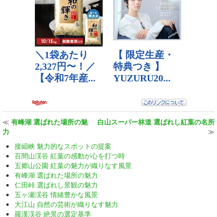
≪
有峰湖 選ばれた場所の魅
白山スーパー林道 選ばれし紅葉の名所
力
≫
接岨峡 魅力的なスポットの提案
百間山渓谷 紅葉の感動が心を打つ時
五郷山公園 紅葉の魅力が織りなす風景
有峰湖 選ばれた場所の魅力
仁田峠 選ばれし景観の魅力
五ヶ瀬渓谷 情緒豊かな風景
大江山 自然の芸術が織りなす魅力
羅漢渓谷 絶景の選定基準