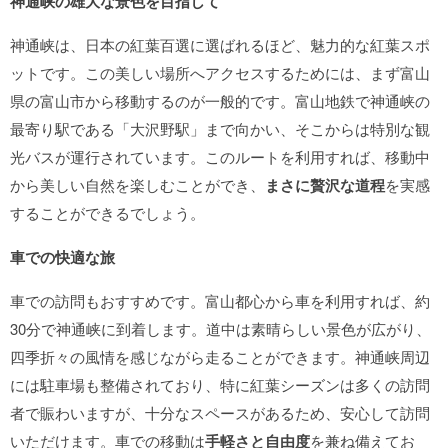
神通峡の雄大な景色を目指して
神通峡は、日本の紅葉百選に選ばれるほど、魅力的な紅葉スポ
ットです。この美しい場所へアクセスするためには、まず富山
県の富山市から移動するのが一般的です。富山地鉄で神通峡の
最寄り駅である「大沢野駅」まで向かい、そこからは特別な観
光バスが運行されています。このルートを利用すれば、移動中
から美しい自然を楽しむことができ、
まさに贅沢な道程
を実感
することができるでしょう。
車での快適な旅
車での訪問もおすすめです。富山都心から車を利用すれば、約
30分で神通峡に到着します。道中は素晴らしい景色が広がり、
四季折々の風情を感じながら走ることができます。神通峡周辺
には駐車場も整備されており、特に紅葉シーズンは多くの訪問
者で賑わいますが、十分なスペースがあるため、安心して訪問
いただけます。車での移動は
手軽さと自由度
を兼ね備えてお