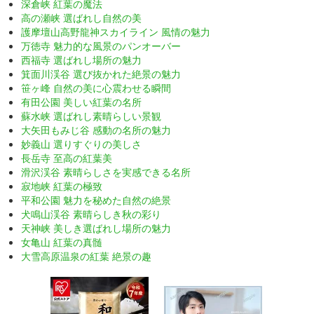
深倉峡 紅葉の魔法
高の瀬峡 選ばれし自然の美
護摩壇山高野龍神スカイライン 風情の魅力
万徳寺 魅力的な風景のパンオーバー
西福寺 選ばれし場所の魅力
箕面川渓谷 選び抜かれた絶景の魅力
笹ヶ峰 自然の美に心震わせる瞬間
有田公園 美しい紅葉の名所
蘇水峡 選ばれし素晴らしい景観
大矢田もみじ谷 感動の名所の魅力
妙義山 選りすぐりの美しさ
長岳寺 至高の紅葉美
滑沢渓谷 素晴らしさを実感できる名所
寂地峡 紅葉の極致
平和公園 魅力を秘めた自然の絶景
犬鳴山渓谷 素晴らしき秋の彩り
天神峡 美しき選ばれし場所の魅力
女亀山 紅葉の真髄
大雪高原温泉の紅葉 絶景の趣