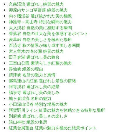
久慈渓流 選ばれし絶景の魅力
卯原内サンゴ草群落 絶景の魅力
内ヶ磯渓谷 選び抜かれた美の極致
神護寺～高山寺 特別な瞬間の魅力
大入渓谷 自然の美に感動する瞬間
香落谷 自然の壮大な美を体感するポイント
麦草峠 自然の美しさを極めた場所
百済寺 秋の情景が織り成す美しき瞬間
宮人曽木の滝公園 絶景の魅力
田子倉湖 選ばれし美の舞台
三室山公園 素晴らしき紅葉の魅力
昇仙峡 絶景の理由
清津峡 名所の魅力と風情
霧島連山の紅葉 選ばれし景観の情緒
阿寺渓谷 選ばれし美の絶景
福泉寺 選ばれし美の楽しみ
城ヶ倉渓流 名所の魅力
小田深山渓谷 特別な場所の魅力
阿賀野川ライン 紅葉の魅力を体感できる特別な場所
別府峡 選ばれし美しさの楽しさ
談山神社 絶景の名所
紅葉台展望台 紅葉の魅力を極めた絶景ポイント