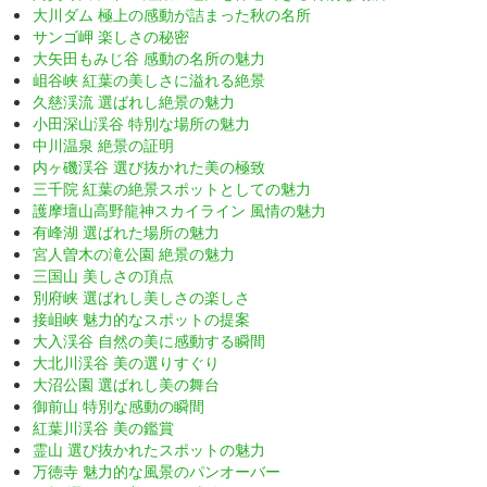
大川ダム 極上の感動が詰まった秋の名所
サンゴ岬 楽しさの秘密
大矢田もみじ谷 感動の名所の魅力
岨谷峡 紅葉の美しさに溢れる絶景
久慈渓流 選ばれし絶景の魅力
小田深山渓谷 特別な場所の魅力
中川温泉 絶景の証明
内ヶ磯渓谷 選び抜かれた美の極致
三千院 紅葉の絶景スポットとしての魅力
護摩壇山高野龍神スカイライン 風情の魅力
有峰湖 選ばれた場所の魅力
宮人曽木の滝公園 絶景の魅力
三国山 美しさの頂点
別府峡 選ばれし美しさの楽しさ
接岨峡 魅力的なスポットの提案
大入渓谷 自然の美に感動する瞬間
大北川渓谷 美の選りすぐり
大沼公園 選ばれし美の舞台
御前山 特別な感動の瞬間
紅葉川渓谷 美の鑑賞
霊山 選び抜かれたスポットの魅力
万徳寺 魅力的な風景のパンオーバー