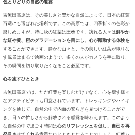
色とりどりの自然の饗宴
吉無田高原は、その美しさと豊かな自然によって、日本の紅葉
百選にも選ばれた場所です。この高原では、四季折々の色彩が
楽しめますが、特に秋の紅葉は圧巻です。訪れる人々は
鮮やか
な紅や黄、橙のグラデーションを目にし、心が躍動する体験を
することができます。静かな山々と、その美しい紅葉が織りな
す風景はまるで絵画のようで、多くの人がカメラを手に取り、
その瞬間を切り取りたくなること必至です。
心を癒すひととき
吉無田高原では、ただ紅葉を楽しむだけでなく、心を癒す様々
なアクティビティも用意されています。トレッキングやハイキ
ングを通じて、自然の中で内面の安らぎを見つけることがで
き、日々の忙しさから解放される感覚を味わえます。このよう
な自然の中で過ごす時間は
心のリフレッシュを促し、自己を再
発見させてくれる
貴重なひとときとなることでしょう。紅葉シ