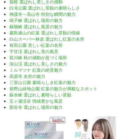
箱根 選ばれし美しさの感動
白滝公園 選ばれし景観の素晴らしさ
神護寺～高山寺 特別な瞬間の魅力
鳴子峡 選ばれし場所の魅力
蘇陽峡 選ばれし風景の魅力
霧島連山の紅葉 選ばれし景観の情緒
白山スーパー林道 選ばれし紅葉の名所
有田公園 美しい紅葉の名所
宇甘渓 選ばれし美の風景
双川峡 秋の感動が息づく場所
深山渓 選ばれし美しさの魅力
ミルマツナ 紅葉の絶景魅力
高源寺 名所の魅力
三室山公園 素晴らしき紅葉の魅力
長野山緑地公園 紅葉の魅力が満載なスポット
蘇水峡 選ばれし素晴らしい景観
五ヶ瀬渓谷 情緒豊かな風景
那谷寺 選ばれし場所の魅力