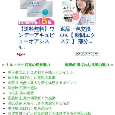
≪
ミルマツナ 紅葉の絶景魅力
蘇陽峡 選ばれし風景の魅力
≫
奥入瀬渓流 紅葉の魅力を味わうポイント
竜王峡 素晴らしい景観の象徴
香落谷 自然の壮大な美を体感するポイント
深倉峡 紅葉の魔法
白根山 美の遺産
香肌峡 紅葉の四季折々の感動
滑沢渓谷 素晴らしさを実感できる名所
中津峡 選ばれし場所の詩情
阿賀野川ライン 紅葉の魅力を体感できる特別な場所