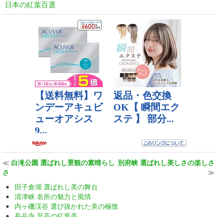
日本の紅葉百選
≪
白滝公園 選ばれし景観の素晴らし
別府峡 選ばれし美しさの楽しさ
さ
≫
田子倉湖 選ばれし美の舞台
清津峡 名所の魅力と風情
内ヶ磯渓谷 選び抜かれた美の極致
長岳寺 至高の紅葉美