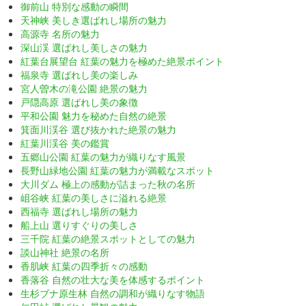
御前山 特別な感動の瞬間
天神峡 美しき選ばれし場所の魅力
高源寺 名所の魅力
深山渓 選ばれし美しさの魅力
紅葉台展望台 紅葉の魅力を極めた絶景ポイント
福泉寺 選ばれし美の楽しみ
宮人曽木の滝公園 絶景の魅力
戸隠高原 選ばれし美の象徴
平和公園 魅力を秘めた自然の絶景
箕面川渓谷 選び抜かれた絶景の魅力
紅葉川渓谷 美の鑑賞
五郷山公園 紅葉の魅力が織りなす風景
長野山緑地公園 紅葉の魅力が満載なスポット
大川ダム 極上の感動が詰まった秋の名所
岨谷峡 紅葉の美しさに溢れる絶景
西福寺 選ばれし場所の魅力
船上山 選りすぐりの美しさ
三千院 紅葉の絶景スポットとしての魅力
談山神社 絶景の名所
香肌峡 紅葉の四季折々の感動
香落谷 自然の壮大な美を体感するポイント
生杉ブナ原生林 自然の調和が織りなす物語