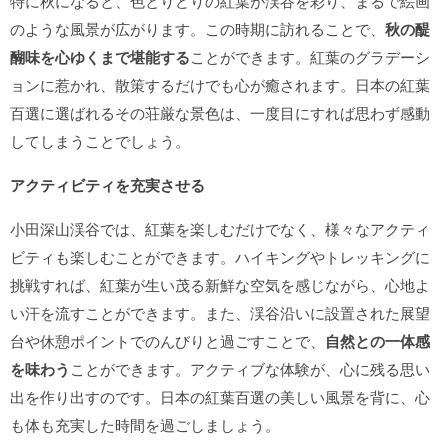
特に秋になると、色とりどりの紅葉が渓谷を彩り、まるで絵画
のような風景が広がります。この時期に訪れることで、
秋の醍
醐味を心ゆくまで堪能する
ことができます。紅葉のグラデーシ
ョンに惹かれ、散策するだけでも心が癒されます。日本の紅葉
百選に選ばれるその荘厳な景色は、一度目にすれば思わず感動
してしまうことでしょう。
アクティビティを充実させる
小田深山渓谷では、紅葉を楽しむだけでなく、様々なアクティ
ビティも楽しむことができます。ハイキングやトレッキングに
挑戦すれば、紅葉が生い茂る新鮮な空気を感じながら、心地よ
い汗を流すことができます。また、渓谷沿いに設置された展望
台や休憩ポイントでのんびりと過ごすことで、
自然との一体感
を味わう
ことができます。アクティブな体験が、心に残る思い
出を作り出すのです。日本の紅葉百選の美しい風景を背に、心
も体も充実した時間を過ごしましょう。