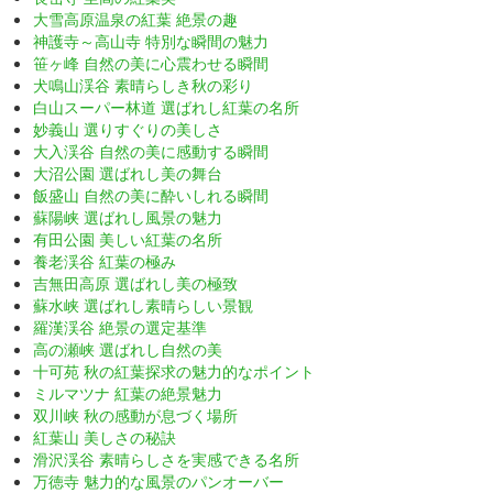
大雪高原温泉の紅葉 絶景の趣
神護寺～高山寺 特別な瞬間の魅力
笹ヶ峰 自然の美に心震わせる瞬間
犬鳴山渓谷 素晴らしき秋の彩り
白山スーパー林道 選ばれし紅葉の名所
妙義山 選りすぐりの美しさ
大入渓谷 自然の美に感動する瞬間
大沼公園 選ばれし美の舞台
飯盛山 自然の美に酔いしれる瞬間
蘇陽峡 選ばれし風景の魅力
有田公園 美しい紅葉の名所
養老渓谷 紅葉の極み
吉無田高原 選ばれし美の極致
蘇水峡 選ばれし素晴らしい景観
羅漢渓谷 絶景の選定基準
高の瀬峡 選ばれし自然の美
十可苑 秋の紅葉探求の魅力的なポイント
ミルマツナ 紅葉の絶景魅力
双川峡 秋の感動が息づく場所
紅葉山 美しさの秘訣
滑沢渓谷 素晴らしさを実感できる名所
万徳寺 魅力的な風景のパンオーバー