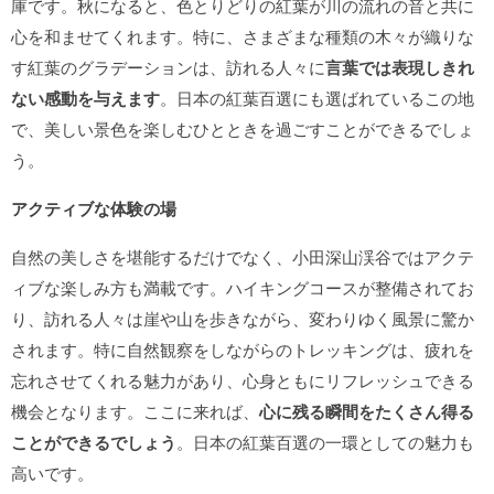
庫です。秋になると、色とりどりの紅葉が川の流れの音と共に
心を和ませてくれます。特に、さまざまな種類の木々が織りな
す紅葉のグラデーションは、訪れる人々に
言葉では表現しきれ
ない感動を与えます
。日本の紅葉百選にも選ばれているこの地
で、美しい景色を楽しむひとときを過ごすことができるでしょ
う。
アクティブな体験の場
自然の美しさを堪能するだけでなく、小田深山渓谷ではアクテ
ィブな楽しみ方も満載です。ハイキングコースが整備されてお
り、訪れる人々は崖や山を歩きながら、変わりゆく風景に驚か
されます。特に自然観察をしながらのトレッキングは、疲れを
忘れさせてくれる魅力があり、心身ともにリフレッシュできる
機会となります。ここに来れば、
心に残る瞬間をたくさん得る
ことができるでしょう
。日本の紅葉百選の一環としての魅力も
高いです。