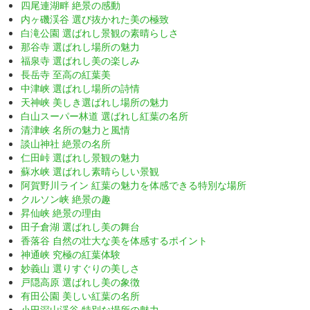
四尾連湖畔 絶景の感動
内ヶ磯渓谷 選び抜かれた美の極致
白滝公園 選ばれし景観の素晴らしさ
那谷寺 選ばれし場所の魅力
福泉寺 選ばれし美の楽しみ
長岳寺 至高の紅葉美
中津峡 選ばれし場所の詩情
天神峡 美しき選ばれし場所の魅力
白山スーパー林道 選ばれし紅葉の名所
清津峡 名所の魅力と風情
談山神社 絶景の名所
仁田峠 選ばれし景観の魅力
蘇水峡 選ばれし素晴らしい景観
阿賀野川ライン 紅葉の魅力を体感できる特別な場所
クルソン峡 絶景の趣
昇仙峡 絶景の理由
田子倉湖 選ばれし美の舞台
香落谷 自然の壮大な美を体感するポイント
神通峡 究極の紅葉体験
妙義山 選りすぐりの美しさ
戸隠高原 選ばれし美の象徴
有田公園 美しい紅葉の名所
小田深山渓谷 特別な場所の魅力