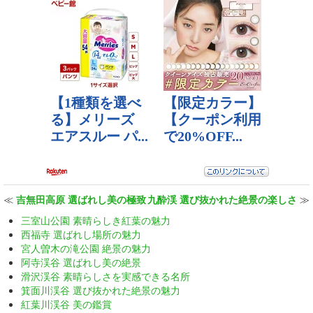
≪
吉無田高原 選ばれし美の極致
九酔渓 選び抜かれた絶景の楽しさ
≫
三室山公園 素晴らしき紅葉の魅力
西福寺 選ばれし場所の魅力
宮人曽木の滝公園 絶景の魅力
阿寺渓谷 選ばれし美の絶景
滑沢渓谷 素晴らしさを実感できる名所
箕面川渓谷 選び抜かれた絶景の魅力
紅葉川渓谷 美の鑑賞