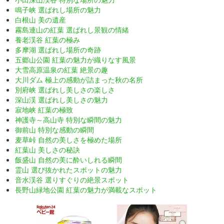
鳴子峡 選ばれし場所の魅力
白根山 美の遺産
霧島連山の紅葉 選ばれし景観の情緒
養老渓谷 紅葉の極み
多摩湖 選ばれし場所の奇跡
五郷山公園 紅葉の魅力が織りなす風景
大雪高原温泉の紅葉 絶景の趣
大川ダム 極上の感動が詰まった秋の名所
別府峡 選ばれし美しさの楽しさ
深山渓 選ばれし美しさの魅力
寂地峡 紅葉の極致
神護寺～高山寺 特別な瞬間の魅力
御前山 特別な感動の瞬間
麦草峠 自然の美しさを極めた場所
紅葉山 美しさの秘訣
飯盛山 自然の美に酔いしれる瞬間
霊山 選び抜かれたスポットの魅力
音水渓谷 選りすぐりの絶景スポット
長野山緑地公園 紅葉の魅力が満載なスポット