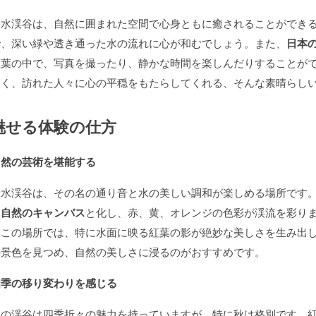
音水渓谷は、自然に囲まれた空間で心身ともに癒されることができ
で、深い緑や透き通った水の流れに心が和むでしょう。また、
日本
紅葉の中で、写真を撮ったり、静かな時間を楽しんだりすることが
なく、訪れた人々に心の平穏をもたらしてくれる、そんな素晴らし
魅せる体験の仕方
自然の芸術を堪能する
音水渓谷は、その名の通り音と水の美しい調和が楽しめる場所です
に自然のキャンバス
と化し、赤、黄、オレンジの色彩が渓流を彩り
るこの場所では、特に水面に映る紅葉の影が絶妙な美しさを生み出
の景色を見つめ、自然の美しさに浸るのがおすすめです。
四季の移り変わりを感じる
この渓谷は四季折々の魅力を持っていますが、特に秋は格別です。