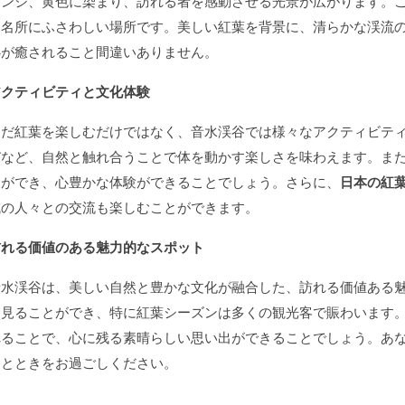
レンジ、黄色に染まり、訪れる者を感動させる光景が広がります。
た名所にふさわしい場所です。美しい紅葉を背景に、清らかな渓流
心が癒されること間違いありません。
アクティビティと文化体験
ただ紅葉を楽しむだけではなく、音水渓谷では様々なアクティビテ
びなど、自然と触れ合うことで体を動かす楽しさを味わえます。ま
とができ、心豊かな体験ができることでしょう。さらに、
日本の紅
域の人々との交流も楽しむことができます。
訪れる価値のある魅力的なスポット
音水渓谷は、美しい自然と豊かな文化が融合した、訪れる価値ある
を見ることができ、特に紅葉シーズンは多くの観光客で賑わいます
れることで、心に残る素晴らしい思い出ができることでしょう。あ
ひとときをお過ごしください。