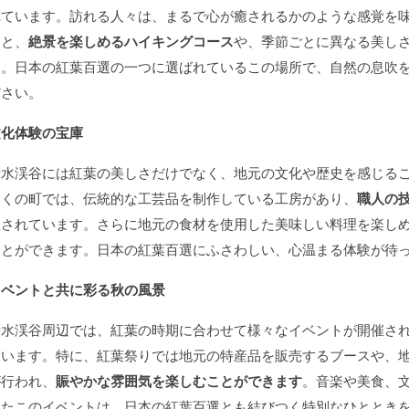
れています。訪れる人々は、まるで心が癒されるかのような感覚を
すと、
絶景を楽しめるハイキングコース
や、季節ごとに異なる美し
す。日本の紅葉百選の一つに選ばれているこの場所で、自然の息吹
ださい。
文化体験の宝庫
音水渓谷には紅葉の美しさだけでなく、地元の文化や歴史を感じる
近くの町では、伝統的な工芸品を制作している工房があり、
職人の
催されています。さらに地元の食材を使用した美味しい料理を楽し
ことができます。日本の紅葉百選にふさわしい、心温まる体験が待
イベントと共に彩る秋の風景
音水渓谷周辺では、紅葉の時期に合わせて様々なイベントが開催さ
ています。特に、紅葉祭りでは地元の特産品を販売するブースや、
が行われ、
賑やかな雰囲気を楽しむことができます
。音楽や美食、
ったこのイベントは、日本の紅葉百選とも結びつく特別なひととき