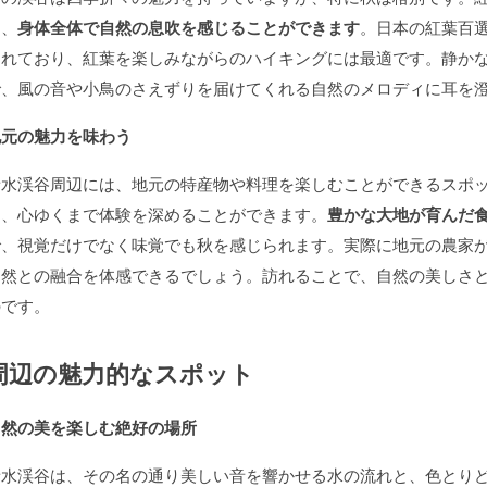
り、
身体全体で自然の息吹を感じることができます
。日本の紅葉百
されており、紅葉を楽しみながらのハイキングには最適です。静か
で、風の音や小鳥のさえずりを届けてくれる自然のメロディに耳を
地元の魅力を味わう
音水渓谷周辺には、地元の特産物や料理を楽しむことができるスポ
ら、心ゆくまで体験を深めることができます。
豊かな大地が育んだ
で、視覚だけでなく味覚でも秋を感じられます。実際に地元の農家
自然との融合を体感できるでしょう。訪れることで、自然の美しさ
のです。
周辺の魅力的なスポット
自然の美を楽しむ絶好の場所
音水渓谷は、その名の通り美しい音を響かせる水の流れと、色とり