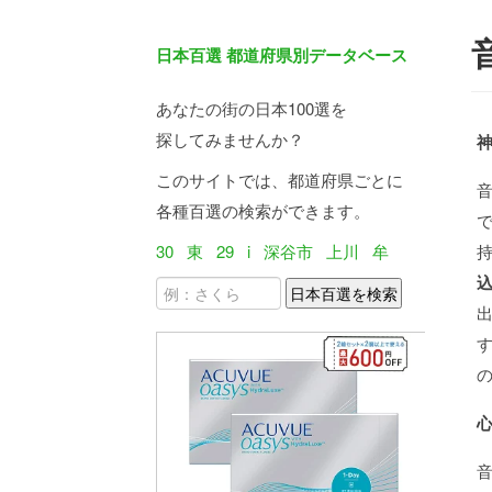
日本百選 都道府県別データベース
あなたの街の日本100選を
探してみませんか？
このサイトでは、都道府県ごとに
各種百選の検索ができます。
30
東
29
i
深谷市
上川
牟