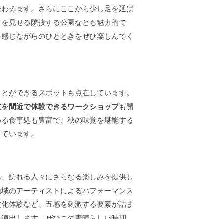
味わえます。さらにここから少し足を延ば
さを見せる隣接する公園なども魅力的で
を感じながらのひとときをぜひ楽しんでく
ことができるスポットも点在しています。
技を間近で体験できるワークショップ
も開
める食事処も豊富で、秋の味覚を堪能する
っています。
れ、訪れる人々にさらなる楽しみを提供し
地域のアーティストによるパフォーマンス
文化体験など、五感を刺激する要素が詰ま
を演出します。ぜひこの素晴らしい時期