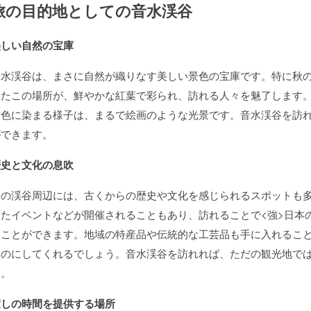
旅の目的地としての音水渓谷
美しい自然の宝庫
音水渓谷は、まさに自然が織りなす美しい景色の宝庫です。特に秋
れたこの場所が、鮮やかな紅葉で彩られ、訪れる人々を魅了します
黄色に染まる様子は、まるで絵画のような光景です。音水渓谷を訪
ができます。
歴史と文化の息吹
この渓谷周辺には、古くからの歴史や文化を感じられるスポットも
したイベントなどが開催されることもあり、訪れることで<強>日本
ることができます。地域の特産品や伝統的な工芸品も手に入れるこ
ものにしてくれるでしょう。音水渓谷を訪れれば、ただの観光地で
す。
癒しの時間を提供する場所