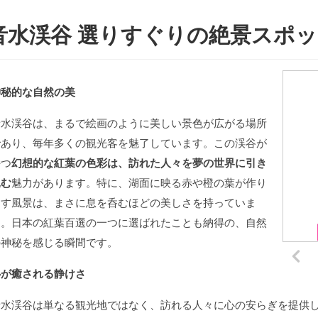
音水渓谷 選りすぐりの絶景スポ
神秘的な自然の美
音水渓谷は、まるで絵画のように美しい景色が広がる場所
であり、毎年多くの観光客を魅了しています。この渓谷が
持つ
幻想的な紅葉の色彩は、訪れた人々を夢の世界に引き
込む
魅力があります。特に、湖面に映る赤や橙の葉が作り
出す風景は、まさに息を呑むほどの美しさを持っていま
す。日本の紅葉百選の一つに選ばれたことも納得の、自然
の神秘を感じる瞬間です。
心が癒される静けさ
音水渓谷は単なる観光地ではなく、訪れる人々に心の安らぎを提供