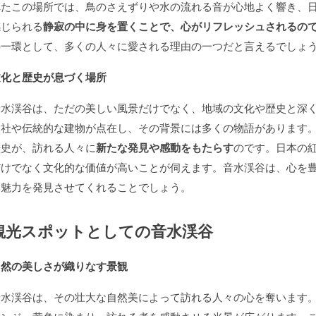
れたこの場所では、鳥のさえずりや水の流れる音が心地よく響き、
感じられる
静寂の中に身を置くことで、心がリフレッシュされるの
の一環として、多くの人々に愛される理由の一つだと言えるでしょ
文化と歴史が息づく場所
音水渓谷は、ただの美しい風景だけでなく、地域の文化や歴史と深
神社や伝統的な建物が点在し、その背景には多くの物語があります
歴史が、訪れる人々に
新たな発見や感動をもたらす
のです。日本の
だけでなく文化的な価値が高いことが伺えます。音水渓谷は、心を
い魅力を発見させてくれることでしょう。
観光スポットとしての音水渓谷
自然の美しさが織りなす景観
音水渓谷は、その壮大な自然美によって訪れる人々の心を奪います