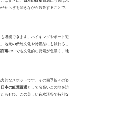
ここはまさに、
日本の紅葉百選
にも選ばれ
のせせらぎを聞きながら散策することで、
ィも堪能できます。ハイキングやボート遊
た、地元の伝統文化や特産品にも触れるこ
葉百選
の中でも文化的な要素が色濃く、地
魅力的なスポットです。その四季折々の姿
。
日本の紅葉百選
として名高いこの地を訪
なたもぜひ、この美しい音水渓谷で特別な