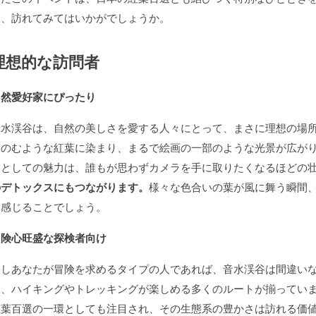
に、訪れてみてはいかがでしょうか。
理想的な訪問者
自然愛好家にぴったり
音水渓谷は、自然の美しさを愛する人々にとって、まさに理想の場
をのむような紅葉に染まり、まるで絵画の一部のような光景が広が
つとしての魅力は、誰もが思わずカメラを手に取りたくなるほどの
のデトックスにもつながります。
様々な色合いの葉が風に舞う瞬間
を感じることでしょう。
冒険心旺盛な探検者向け
もしあなたが冒険を求めるタイプの人であれば、音水渓谷は間違い
は、ハイキングやトレッキングが楽しめる多くのルートが揃ってい
紅葉百選の一環としても注目され、その生態系の豊かさは訪れる価