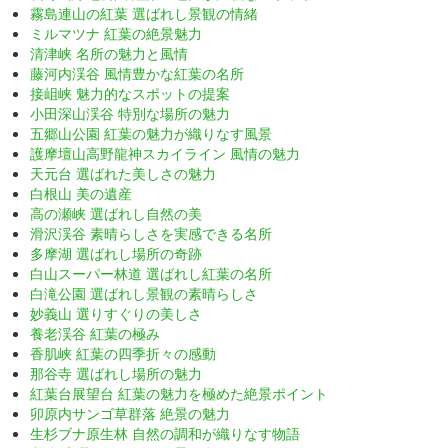
霧島連山の紅葉 選ばれし景観の情緒
ミルマツナ 紅葉の絶景魅力
清津峡 名所の魅力と風情
藤河内渓谷 風情豊かな紅葉の名所
接岨峡 魅力的なスポットの提案
小田深山渓谷 特別な場所の魅力
五郷山公園 紅葉の魅力が織りなす風景
護摩壇山高野龍神スカイライン 風情の魅力
天元台 選ばれた美しさの魅力
白根山 美の遺産
高の瀬峡 選ばれし自然の美
滑沢渓谷 素晴らしさを実感できる名所
多摩湖 選ばれし場所の奇跡
白山スーパー林道 選ばれし紅葉の名所
白滝公園 選ばれし景観の素晴らしさ
妙義山 選りすぐりの美しさ
養老渓谷 紅葉の極み
香肌峡 紅葉の四季折々の感動
那谷寺 選ばれし場所の魅力
紅葉台展望台 紅葉の魅力を極めた絶景ポイント
卯原内サンゴ草群落 絶景の魅力
生杉ブナ原生林 自然の調和が織りなす物語