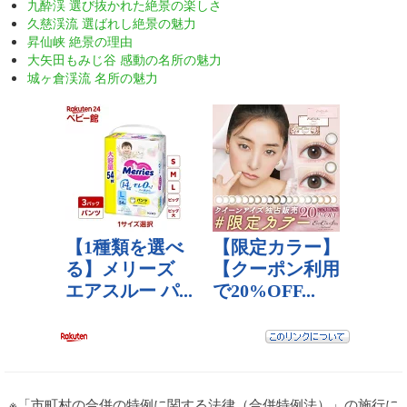
九酔渓 選び抜かれた絶景の楽しさ
久慈渓流 選ばれし絶景の魅力
昇仙峡 絶景の理由
大矢田もみじ谷 感動の名所の魅力
城ヶ倉渓流 名所の魅力
※「市町村の合併の特例に関する法律（合併特例法）」の施行に