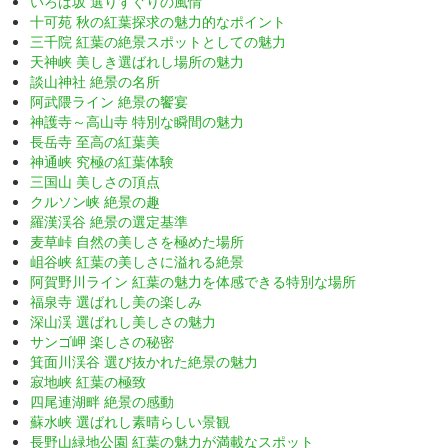
いろは坂 選りすぐりの風情
十可苑 秋の紅葉探求の魅力的なポイント
三千院 紅葉の絶景スポットとしての魅力
天神峡 美しき選ばれし場所の魅力
談山神社 絶景の名所
阿武隈ライン 絶景の饗宴
神護寺～高山寺 特別な瞬間の魅力
長岳寺 至高の紅葉美
神通峡 究極の紅葉体験
三国山 美しさの頂点
クルソン峡 絶景の趣
羅漢渓谷 絶景の選定基準
麦草峠 自然の美しさを極めた場所
岨谷峡 紅葉の美しさに溢れる絶景
阿賀野川ライン 紅葉の魅力を体感できる特別な場所
福泉寺 選ばれし美の楽しみ
深山渓 選ばれし美しさの魅力
サンゴ岬 楽しさの秘密
箕面川渓谷 選び抜かれた絶景の魅力
寂地峡 紅葉の極致
四尾連湖畔 絶景の感動
蘇水峡 選ばれし素晴らしい景観
長野山緑地公園 紅葉の魅力が満載なスポット