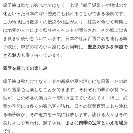
鳴子峡は単なる観光地ではなく、名湯「鳴子温泉」や地域の文
化といった日本の深い歴史にも触れることができる場所です。
この地域には数多くの伝説や物語があり、紅葉が色づく時期に
は地元の人々による祭りやイベントが開催され、その際には古
き良き伝統が息づいています。日本の紅葉百選に名を連ねる鳴
子峡は、季節の移ろいを感じると同時に、
歴史の深みを体感で
きる魅力
も併せ持っています。
四季を通じての楽しみ
鳴子峡は秋だけでなく、春の新緑や夏の涼しげな風景、冬の静
寂な雪景色も楽しむことができます。それぞれの季節が持つ個
性が、この峡谷の魅力を一層引き立てているのです。特に、紅
葉の季節には多くの観光客が訪れ、日本の紅葉百選に名を連ね
る鳴子峡が、その魅力を一気に解放します。訪れる人々はその
美しさに心奪われ、魅了され、
まさに四季の宝庫といえる場所
です
。