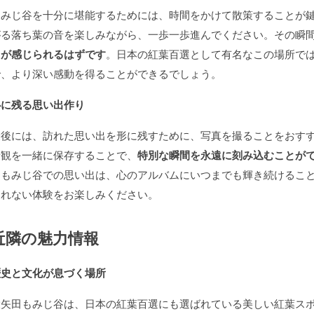
もみじ谷を十分に堪能するためには、時間をかけて散策することが
がる落ち葉の音を楽しみながら、一歩一歩進んでください。その瞬
ュが感じられるはずです
。日本の紅葉百選として有名なこの場所で
で、より深い感動を得ることができるでしょう。
心に残る思い出作り
最後には、訪れた思い出を形に残すために、写真を撮ることをおす
景観を一緒に保存することで、
特別な瞬間を永遠に刻み込むことが
田もみじ谷での思い出は、心のアルバムにいつまでも輝き続けるこ
られない体験をお楽しみください。
近隣の魅力情報
歴史と文化が息づく場所
大矢田もみじ谷は、日本の紅葉百選にも選ばれている美しい紅葉ス