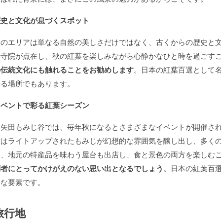
歴史と文化が息づくスポット
このエリアは単なる自然の美しさだけではなく、古くからの歴史と
や寺院が点在し、秋の紅葉を楽しみながら心静かなひと時を過ごす
の伝統文化にも触れることをお勧めします
。日本の紅葉百選として
せる場所でもあります。
イベントで彩る紅葉シーズン
大矢田もみじ谷では、毎年秋になるとさまざまなイベントが開催さ
にはライトアップされたもみじが幻想的な雰囲気を醸し出し、多く
た、地元の特産品を味わう屋台も出店し、食と景色の両方を楽しむ
問者にとってかけがえのない思い出となるでしょう
。日本の紅葉百
きな要素です。
旅行地