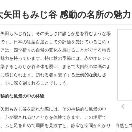
大矢田もみじ谷 感動の名所の魅力
大矢田もみじ谷は、その美しさに誰もが息を呑むような場
所です。日本の紅葉百選としての評価を受けているこのエ
リアは、四季折々の自然の変化を感じることができる特異
な魅力を持っています。特に秋の季節には、赤やオレンジ
に染まるもみじが谷全体を覆い、まるで大自然の絵画のよ
うに感じられます。訪れる者を魅了する
圧倒的な美しさ
は、心に深く刻まれることでしょう。
神秘的な風景の中の体験
大矢田もみじ谷を訪れた際には、その神秘的な風景の中
で、心が癒されるひとときを体験できます。この場所で
は、ふと足を止めて周囲を見渡すと、静寂な空間が広がり、自然と