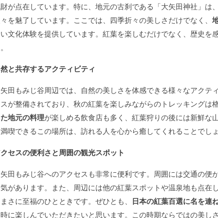
化財が点在しています。特に、地元の古刹である「大矢田神社」は
人々を魅了しています。ここでは、四季折々の美しさだけでなく、
深い文化体験を提供しています。紅葉を楽しむだけでなく、歴史を
す。
自然と共存するアクティビティ
大矢田もみじ谷周辺では、自然の美しさを体感できる様々なアクテ
ースが整備されており、秋の紅葉を楽しみながらのトレッキングは
った地元の料理
が楽しめる飲食店も多く、紅葉狩りの後には新鮮な
を満喫できるこの場所は、訪れる人を心から癒してくれることでし
アクセスの便利さと周囲の観光スポット
大矢田もみじ谷へのアクセスも非常に便利です。周囲には交通の便
人気があります。また、周辺には他の紅葉スポットや温泉地も点在
はまさに至福のひとときです。ぜひとも、
日本の紅葉百選に名を連
同時に楽しんでいただきたいと思います。この時期ならではの美し