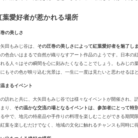
紅葉愛好者が惹かれる場所
圧巻の美しさ
大矢田もみじ谷は、
その圧巻の美しさによって紅葉愛好者を魅了し
その色合いはまるで自然が織りなすアート作品のようです。日本の
訪れる人々はその瞬間を心に刻みたくなることでしょう。もみじの
面にもその色が映り込む光景は、一生に一度は見たいと思わせるほ
心温まるイベント
秋の訪れと共に、大矢田もみじ谷では様々なイベントが開催され、
集まり、
その温かな交流の場となるイベントは、参加者にとって特
まる中で、地元の特産品や手作りの料理を楽しむことができる期間
の紅葉を楽しむだけでなく、地域の文化に触れるチャンスも同時に