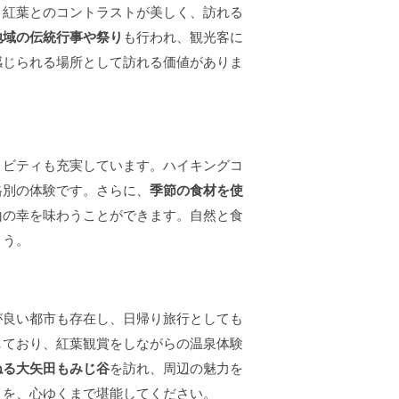
、紅葉とのコントラストが美しく、訪れる
地域の伝統行事や祭り
も行われ、観光客に
感じられる場所として訪れる価値がありま
ィビティも充実しています。ハイキングコ
格別の体験です。さらに、
季節の食材を使
山の幸を味わうことができます。自然と食
ょう。
が良い都市も存在し、日帰り旅行としても
しており、紅葉観賞をしながらの温泉体験
ねる大矢田もみじ谷
を訪れ、周辺の魅力を
さを、心ゆくまで堪能してください。