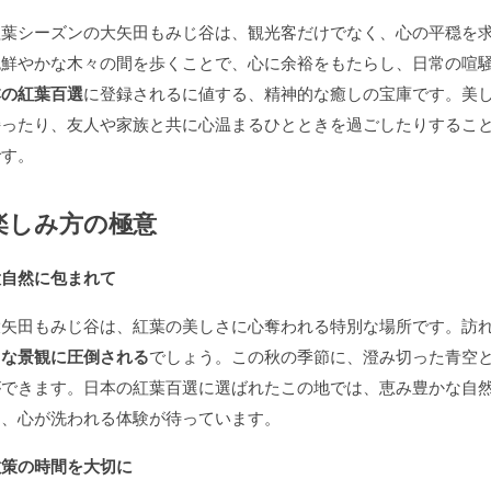
紅葉シーズンの大矢田もみじ谷は、観光客だけでなく、心の平穏を
色鮮やかな木々の間を歩くことで、心に余裕をもたらし、日常の喧
本の紅葉百選
に登録されるに値する、精神的な癒しの宝庫です。美
持ったり、友人や家族と共に心温まるひとときを過ごしたりするこ
です。
楽しみ方の極意
大自然に包まれて
大矢田もみじ谷は、紅葉の美しさに心奪われる特別な場所です。訪
うな景観に圧倒される
でしょう。この秋の季節に、澄み切った青空
ができます。日本の紅葉百選に選ばれたこの地では、恵み豊かな自
り、心が洗われる体験が待っています。
散策の時間を大切に