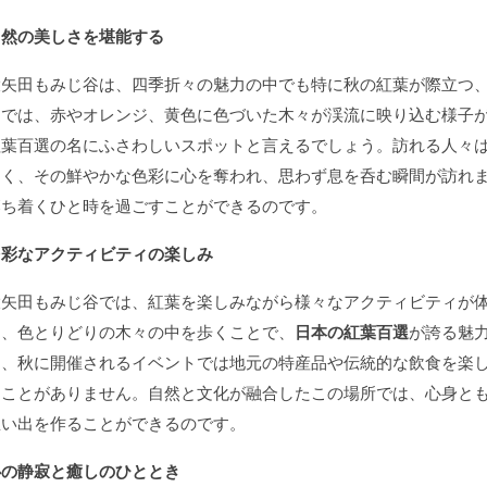
自然の美しさを堪能する
大矢田もみじ谷は、四季折々の魅力の中でも特に秋の紅葉が際立つ
では、赤やオレンジ、黄色に色づいた木々が渓流に映り込む様子が楽しめ
紅葉百選の名にふさわしいスポットと言えるでしょう。訪れる人々
なく、その鮮やかな色彩に心を奪われ、思わず息を呑む瞬間が訪れ
落ち着くひと時を過ごすことができるのです。
多彩なアクティビティの楽しみ
大矢田もみじ谷では、紅葉を楽しみながら様々なアクティビティが
て、色とりどりの木々の中を歩くことで、
日本の紅葉百選
が誇る魅
に、秋に開催されるイベントでは地元の特産品や伝統的な飲食を楽
ることがありません。自然と文化が融合したこの場所では、心身と
思い出を作ることができるのです。
心の静寂と癒しのひととき