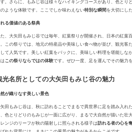
ます。さらに、もみじ谷は様々なハイキングコースがあり、色とり
夢のような体験です。ここでしか味わえない
特別な瞬間
を大切にし
訪れる価値のある祭典
また、大矢田もみじ谷では毎年、紅葉祭りが開催され、日本の紅葉
す。この祭りでは、地元の特産品や美味しい食べ物が並び、観光客
として人気です。美しい紅葉をバックに、美味しい料理を堪能しな
のは
この祭りならではの体験
です。ぜひ一度、足を運んでその魅力
観光名所としての大矢田もみじ谷の魅力
自然が織りなす美しい景色
大矢田もみじ谷は、秋に訪れることでまるで異世界に足を踏み入れ
は、色とりどりのもみじが一面に広がり、まるで大自然が描いた壮
オレンジのリーフが秋の陽射しに照らされる様子は
訪れる者の心を
選ばれた背景には、まさにこの風景の魅力があるからこそです。