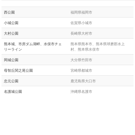
西公園
福岡県福岡市
小城公園
佐賀県小城市
大村公園
長崎県大村市
熊本城、市房ダム湖畔、水俣市チェ
熊本県熊本市、熊本県球磨郡水上
リーライン
村、熊本県水俣市
岡城公園
大分県竹田市
母智丘関之尾公園
宮崎県都城市
忠元公園
鹿児島県大口市
名護城公園
沖縄県名護市