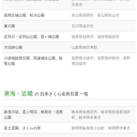
五泉市
高岡古城公園、松川公園
富山県高岡市、富山県富山市
兼六園
石川県金沢市
足羽川・足羽山公園、霞ヶ城公園
福井県福井市、福井県坂井市
大法師公園
山梨県南巨摩郡
小諸城趾懐古園、高遠城址公園、臥
長野県小諸市、長野県伊那市、長野
竜公園
県須坂市
東海・近畿
の 日本さくら名所百選 一覧
新境川堤、霞ヶ間渓、根尾谷・淡墨
岐阜県各務原市、岐阜県揖斐郡池田
公園
町、岐阜県本巣市
富士霊園、さくらの里
静岡県駿東郡小山町、静岡県伊東市