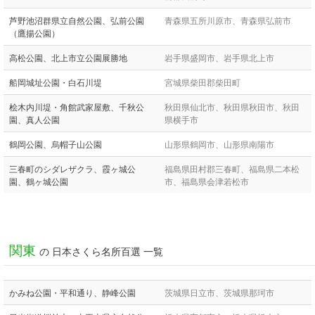
芦野池沼群県立自然公園、弘前公園
青森県五所川原市、青森県弘前市
（鷹揚公園）
高松公園、北上市立公園展勝地
岩手県盛岡市、岩手県北上市
船岡城址公園・白石川堤
宮城県柴田郡柴田町
桧木内川堤・角館武家屋敷、千秋公
秋田県仙北市、秋田県秋田市、秋田
園、真人公園
県横手市
鶴岡公園、烏帽子山公園
山形県鶴岡市、山形県南陽市
三春町のシダレザクラ、霞ヶ城公
福島県田村郡三春町、福島県二本松
園、鶴ヶ城公園
市、福島県会津若松市
関東
の 日本さくら名所百選 一覧
かみね公園・平和通り、静峰公園
茨城県日立市、茨城県那珂市