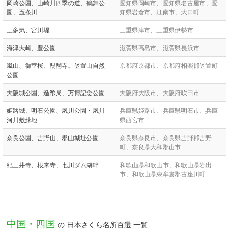
岡崎公園、山崎川四季の道、鶴舞公
愛知県岡崎市、愛知県名古屋市、愛
園、五条川
知県岩倉市、江南市、大口町
三多気、宮川堤
三重県津市、三重県伊勢市
海津大崎、豊公園
滋賀県高島市、滋賀県長浜市
嵐山、御室桜、醍醐寺、笠置山自然
京都府京都市、京都府相楽郡笠置町
公園
大阪城公園、造幣局、万博記念公園
大阪府大阪市、大阪府吹田市
姫路城、明石公園、夙川公園・夙川
兵庫県姫路市、兵庫県明石市、兵庫
河川敷緑地
県西宮市
奈良公園、吉野山、郡山城址公園
奈良県奈良市、奈良県吉野郡吉野
町、奈良県大和郡山市
紀三井寺、根来寺、七川ダム湖畔
和歌山県和歌山市、和歌山県岩出
市、和歌山県東牟婁郡古座川町
中国・四国
の 日本さくら名所百選 一覧