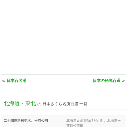
≪
日本百名湯
日本の秘境百選
≫
北海道・東北
の 日本さくら名所百選 一覧
二十間道路桜並木、松前公園
北海道日高郡新ひだか町、北海道松
前郡松前町