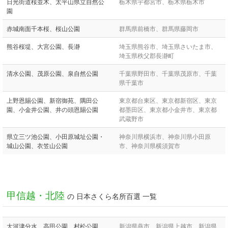
日光街道桜並木、太平山県立自然公
栃木県宇都宮市、栃木県栃木市
園
赤城南面千本桜、桜山公園
群馬県前橋市、群馬県藤岡市
熊谷桜堤、大宮公園、長瀞
埼玉県熊谷市、埼玉県さいたま市、
埼玉県秩父郡長瀞町
清水公園、茂原公園、泉自然公園
千葉県野田市、千葉県茂原市、千葉
県千葉市
上野恩賜公園、新宿御苑、隅田公
東京都台東区、東京都新宿区、東京
園、小金井公園、井の頭恩賜公園
都墨田区、東京都小金井市、東京都
武蔵野市
県立三ツ池公園、小田原城址公園・
神奈川県横浜市、神奈川県小田原
城山公園、衣笠山公園
市、神奈川県横須賀市
甲信越・北陸
の 日本さくら名所百選 一覧
大河津分水、高田公園、村松公園
新潟県燕市、新潟県上越市、新潟県