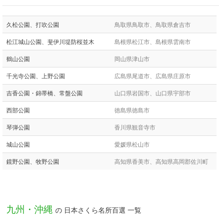
久松公園、打吹公園
鳥取県鳥取市、鳥取県倉吉市
松江城山公園、斐伊川堤防桜並木
島根県松江市、島根県雲南市
鶴山公園
岡山県津山市
千光寺公園、上野公園
広島県尾道市、広島県庄原市
吉香公園・錦帯橋、常盤公園
山口県岩国市、山口県宇部市
西部公園
徳島県徳島市
琴弾公園
香川県観音寺市
城山公園
愛媛県松山市
鏡野公園、牧野公園
高知県香美市、高知県高岡郡佐川町
九州・沖縄
の 日本さくら名所百選 一覧