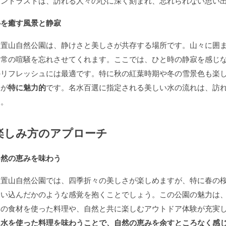
コントラストは、訪れる人々の心に深く刻まれ、忘れられない思い
心を癒す風景と静寂
笠置山自然公園は、静けさと美しさが共存する場所です。山々に囲
日常の喧騒を忘れさせてくれます。ここでは、ひと時の静寂を感じ
のリフレッシュには最適です。特に秋の紅葉時期や冬の雪景色も楽
点が
特に魅力的
です。名水百選に指定される美しい水の流れは、訪
す。
楽しみ方のアプローチ
自然の恵みを味わう
笠置山自然公園では、四季折々の美しさが楽しめますが、特に春の
迷い込んだかのような感覚を抱くことでしょう。この公園の魅力は
元の食材を使った料理や、自然と共に楽しむアウトドア体験が充実
き水を使った料理を味わうことで、自然の恵みを余すところなく感