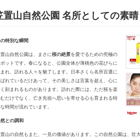
笠置山自然公園 名所としての素
春の特別な瞬間
笠置山自然公園は、まさに
桜の絶景
を愛でるための究極の
スポットです。春になると、公園全体が薄桃色の花びらに
包まれ、訪れる人々を魅了します。日本さくら名所百選に
選ばれているだけあって、その美しさは言葉を超え、心に
深く刻まれるものがあります。訪れた際には、ただ桜を楽
しむだけでなく、亡き先祖へ思いを寄せる心も育まれる特
別な時間が流れています。
自然との調和
笠置山の自然もまた、一見の価値があります。この自然公園は、壮