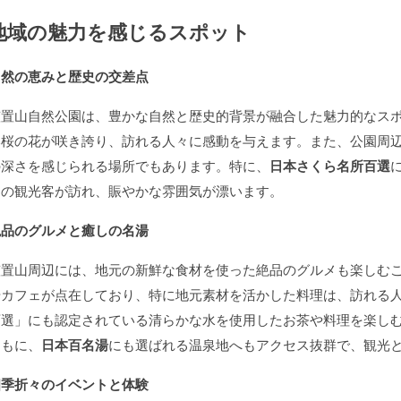
地域の魅力を感じるスポット
自然の恵みと歴史の交差点
笠置山自然公園は、豊かな自然と歴史的背景が融合した魅力的なス
い桜の花が咲き誇り、訪れる人々に感動を与えます。また、公園周
の深さを感じられる場所でもあります。特に、
日本さくら名所百選
くの観光客が訪れ、賑やかな雰囲気が漂います。
絶品のグルメと癒しの名湯
笠置山周辺には、地元の新鮮な食材を使った絶品のグルメも楽しむ
やカフェが点在しており、特に地元素材を活かした料理は、訪れる
百選」にも認定されている清らかな水を使用したお茶や料理を楽し
ともに、
日本百名湯
にも選ばれる温泉地へもアクセス抜群で、観光
四季折々のイベントと体験