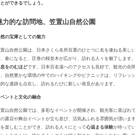
ことができるでしょう。
魅力的な訪問地、笠置山自然公園
自然の宝庫としての魅力
笠置山自然公園は、日本さくら名所百選のひとつに名を連ねる美し
は、春になると、圧巻の桜並木が広がり、訪れる人々を魅了します
は
息をのむほど
です。日本百名湯へのアクセスも良好で、観光の合
に、自然豊かな環境の中でのハイキングやピクニックは、リフレッ
史的な遺跡も点在し、訪れるたびに新しい発見があります。
イベントと文化の融合
笠置山自然公園では、多彩なイベントが開催され、観光客に喜ばれ
くの露店や舞台イベントが立ち並び、活気あふれる雰囲気が漂いま
能を楽しむことができ、訪れる人々にとって
心温まる体験
が待って