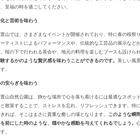
る、至福の時を過ごしてください。
文化と芸術を味わう
笠置山では、さまざまなイベントが開催されており、特に春の桜祭
アーティストによるパフォーマンスや、伝統的な工芸品の展示など
す。桜の下で行われる茶会や、地元の料理を楽しむブースも設けら
体験するかのような贅沢感を味わうことができるのです。
美しい風
ます。
心の安らぎを味わう
笠置山自然公園は、静かな場所で心を落ち着けるには最適なスポッ
りと散策することで、ストレスを忘れ、リフレッシュできます。特
できれば、そこはまさに貴重な癒しの場となります。
このような瞬
桜を前にした時のような、穏やかな感動を与えてくれるでしょう。
です。