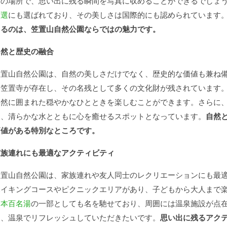
この場所で、思い出に残る瞬間を写真に収めることができるでしょ
百選
にも選ばれており、その美しさは国際的にも認められています
きるのは、笠置山自然公園ならではの魅力です。
自然と歴史の融合
笠置山自然公園は、自然の美しさだけでなく、歴史的な価値も兼ね
て笠置寺が存在し、その名残として多くの文化財が残されています
自然に囲まれた穏やかなひとときを楽しむことができます。さらに
め、清らかな水とともに心を癒せるスポットとなっています。
自然
価値がある特別なところです。
家族連れにも最適なアクティビティ
笠置山自然公園は、家族連れや友人同士のレクリエーションにも最
ハイキングコースやピクニックエリアがあり、子どもから大人まで
日本百名湯
の一部としても名を馳せており、周囲には温泉施設が点
は、温泉でリフレッシュしていただきたいです。
思い出に残るアク