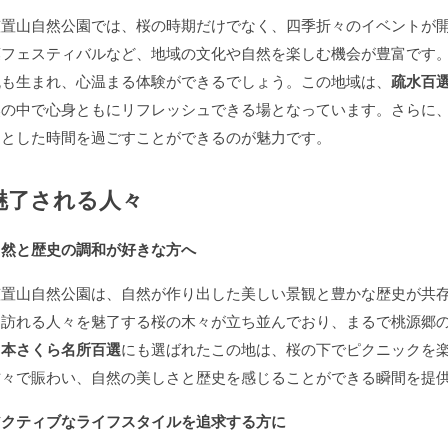
笠置山自然公園では、桜の時期だけでなく、四季折々のイベントが
葉フェスティバルなど、地域の文化や自然を楽しむ機会が豊富です
流も生まれ、心温まる体験ができるでしょう。この地域は、
疏水百
然の中で心身ともにリフレッシュできる場となっています。さらに
りとした時間を過ごすことができるのが魅力です。
魅了される人々
自然と歴史の調和が好きな方へ
笠置山自然公園は、自然が作り出した美しい景観と豊かな歴史が共
と訪れる人々を魅了する桜の木々が立ち並んでおり、まるで桃源郷
日本さくら名所百選
にも選ばれたこの地は、桜の下でピクニックを
方々で賑わい、自然の美しさと歴史を感じることができる瞬間を提
アクティブなライフスタイルを追求する方に