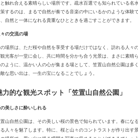
ちと触れ合える素晴らしい場所です。疏水百選でも知られている名
散策するのは、まるで自然が奏でる音楽の中にいるかのような体験
れ、自然と一体になれる貴重なひとときを過ごすことができます。
人々の交流の場
この場所は、ただ桜や自然を享受する場だけではなく、訪れる人々
と観光客が一堂に会し、共に時間を分かち合う光景は、まさに素晴
湯のように、温かい人の心が集まる場として、笠置山自然公園は多
素敵な思い出は、一生の宝になることでしょう。
魅力的な観光スポット「笠置山自然公園」
桜の美しさに酔いしれる
笠置山自然公園は、その美しい桜の景色で知られています。春になると
れる人々を魅了します。特に、桜と山々のコントラストが作り出す