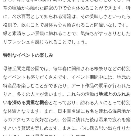
常の喧騒から離れた静寂の中で心を休めることができます。特
に、名水百選として知られる清流は、その美味しさといったら
格別で、飲むことで身体も心も癒されること間違いなしです。
緑と素晴らしい景観に触れることで、気持ちがすっきりとした
リフレッシュを感じられることでしょう。
特別なイベントの楽しみ
母智丘関之尾公園では、毎年春に開催される桜祭りなどの特別
なイベントも盛りだくさんです。イベント期間中には、地元の
特産品を楽しむことができたり、アート作品の展示が行われた
りと、多くの人々が集います。これらの活動は
地域とのふれあ
いを深める貴重な機会
となっており、訪れる人々にとって特別
な体験となります。また、日本百名湯にも名を連ねる温泉地か
らのアクセスも良好なため、公園に訪れた後は温泉で疲れを癒
すという贅沢も楽しめます。まさに、心に残る思い出を作りた