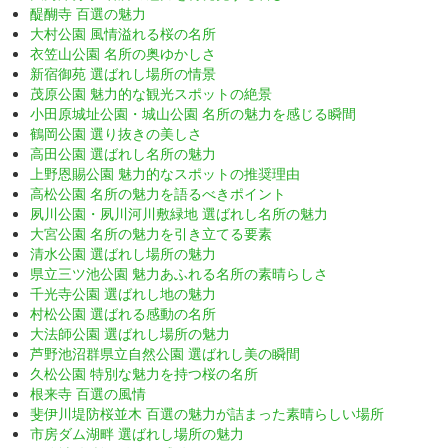
醍醐寺 百選の魅力
大村公園 風情溢れる桜の名所
衣笠山公園 名所の奥ゆかしさ
新宿御苑 選ばれし場所の情景
茂原公園 魅力的な観光スポットの絶景
小田原城址公園・城山公園 名所の魅力を感じる瞬間
鶴岡公園 選り抜きの美しさ
高田公園 選ばれし名所の魅力
上野恩賜公園 魅力的なスポットの推奨理由
高松公園 名所の魅力を語るべきポイント
夙川公園・夙川河川敷緑地 選ばれし名所の魅力
大宮公園 名所の魅力を引き立てる要素
清水公園 選ばれし場所の魅力
県立三ツ池公園 魅力あふれる名所の素晴らしさ
千光寺公園 選ばれし地の魅力
村松公園 選ばれる感動の名所
大法師公園 選ばれし場所の魅力
芦野池沼群県立自然公園 選ばれし美の瞬間
久松公園 特別な魅力を持つ桜の名所
根来寺 百選の風情
斐伊川堤防桜並木 百選の魅力が詰まった素晴らしい場所
市房ダム湖畔 選ばれし場所の魅力