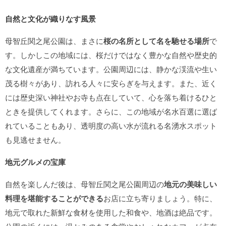
自然と文化が織りなす風景
母智丘関之尾公園は、まさに
桜の名所として名を馳せる場所
で
す。しかしこの地域には、桜だけではなく豊かな自然や歴史的
な文化遺産が満ちています。公園周辺には、静かな渓流や生い
茂る樹々があり、訪れる人々に安らぎを与えます。また、近く
には歴史深い神社やお寺も点在していて、心を落ち着けるひと
ときを提供してくれます。さらに、この地域が名水百選に選ば
れていることもあり、透明度の高い水が流れる名湧水スポット
も見逃せません。
地元グルメの宝庫
自然を楽しんだ後は、母智丘関之尾公園周辺の
地元の美味しい
料理を堪能することができる
お店に立ち寄りましょう。特に、
地元で取れた新鮮な食材を使用した和食や、地酒は絶品です。