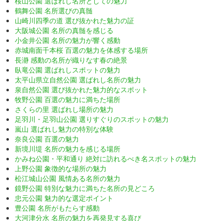
桜山公園 選ばれし名所としての魅力
鶴舞公園 名所選びの真髄
山崎川四季の道 選び抜かれた魅力の証
大阪城公園 名所の真髄を感じる
小金井公園 名所の魅力が響く感動
赤城南面千本桜 百選の魅力を体感する場所
長瀞 感動の名所が織りなす春の絶景
臥竜公園 選ばれしスポットの魅力
太平山県立自然公園 選ばれし名所の魅力
泉自然公園 選び抜かれた魅力的なスポット
牧野公園 百選の魅力に満ちた場所
さくらの里 選ばれし場所の魅力
足羽川・足羽山公園 選りすぐりのスポットの魅力
嵐山 選ばれし魅力の特別な体験
奈良公園 百選の魅力
新境川堤 名所の魅力を感じる場所
かみね公園・平和通り 絶対に訪れるべき名スポットの魅力
上野公園 象徴的な場所の魅力
松江城山公園 風情ある名所の魅力
鏡野公園 特別な魅力に満ちた名所の見どころ
忠元公園 魅力的な選定ポイント
豊公園 名所がもたらす感動
大河津分水 名所の魅力を再発見する喜び