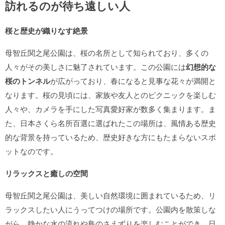
訪れるのが待ち遠しい人
桜と歴史が織りなす絶景
母智丘関之尾公園は、桜の名所として知られており、多くの
人々がその美しさに魅了されています。この公園には
幻想的な
桜のトンネル
が広がっており、春になると見事な花々が満開と
なります。桜の見頃には、家族や友人とのピクニックを楽しむ
人々や、カメラを手にした写真愛好家が数多く集まります。ま
た、日本さくら名所百選に選ばれたこの場所は、風情ある歴史
的な背景を持っているため、歴史好きな方にもたまらないスポ
ットなのです。
リラックスと癒しの空間
母智丘関之尾公園は、美しい自然環境に囲まれているため、リ
ラックスしたい人にうってつけの場所です。公園内を散策しな
がら、静かな水の流れや鳥のさえずりを楽しむことができ、日