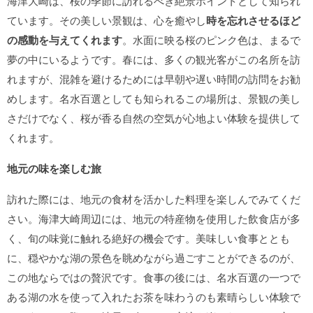
海津大崎は、桜の季節に訪れるべき絶景ポイントとして知られ
ています。その美しい景観は、心を癒やし
時を忘れさせるほど
の感動を与えてくれます
。水面に映る桜のピンク色は、まるで
夢の中にいるようです。春には、多くの観光客がこの名所を訪
れますが、混雑を避けるためには早朝や遅い時間の訪問をお勧
めします。名水百選としても知られるこの場所は、景観の美し
さだけでなく、桜が香る自然の空気が心地よい体験を提供して
くれます。
地元の味を楽しむ旅
訪れた際には、地元の食材を活かした料理を楽しんでみてくだ
さい。海津大崎周辺には、地元の特産物を使用した飲食店が多
く、旬の味覚に触れる絶好の機会です。美味しい食事ととも
に、穏やかな湖の景色を眺めながら過ごすことができるのが、
この地ならではの贅沢です。食事の後には、名水百選の一つで
ある湖の水を使って入れたお茶を味わうのも素晴らしい体験で