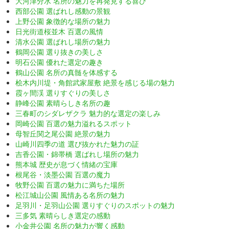
大河津分水 名所の魅力を再発見する喜び
西部公園 選ばれし感動の景観
上野公園 象徴的な場所の魅力
日光街道桜並木 百選の風情
清水公園 選ばれし場所の魅力
鶴岡公園 選り抜きの美しさ
明石公園 優れた選定の趣き
鶴山公園 名所の真髄を体感する
桧木内川堤・角館武家屋敷 絶景を感じる場の魅力
霞ヶ間渓 選りすぐりの美しさ
静峰公園 素晴らしき名所の趣
三春町のシダレザクラ 魅力的な選定の楽しみ
岡崎公園 百選の魅力溢れるスポット
母智丘関之尾公園 絶景の魅力
山崎川四季の道 選び抜かれた魅力の証
吉香公園・錦帯橋 選ばれし場所の魅力
熊本城 歴史が息づく情緒の宝庫
根尾谷・淡墨公園 百選の魔力
牧野公園 百選の魅力に満ちた場所
松江城山公園 風情ある名所の魅力
足羽川・足羽山公園 選りすぐりのスポットの魅力
三多気 素晴らしき選定の感動
小金井公園 名所の魅力が響く感動