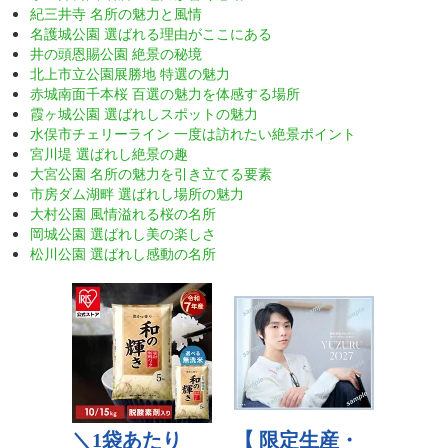
紀三井寺 名所の魅力と風情
名護城公園 選ばれる理由がここにある
井の頭恩賜公園 絶景の秘境
北上市立公園展勝地 特選の魅力
赤城南面千本桜 百選の魅力を体感する場所
霞ヶ城公園 選ばれしスポットの魅力
水俣市チェリーライン 一度は訪れたい絶景ポイント
宮川堤 選ばれし絶景の趣
大宮公園 名所の魅力を引き立てる要素
市房ダム湖畔 選ばれし場所の魅力
大村公園 風情溢れる桜の名所
岡城公園 選ばれし美の楽しさ
松川公園 選ばれし感動の名所