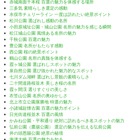
赤城南面千本桜 百選の魅力を体感する場所
三多気 素晴らしき選定の感動
水俣市チェリーライン 一度は訪れたい絶景ポイント
松川公園 選ばれし感動の名所
小田原城址公園・城山公園 名所の魅力を感じる瞬間
松江城山公園 風情ある名所の魅力
千秋公園 百選の魅力
豊公園 名所がもたらす感動
西公園 桜の絶景ポイント
鶴山公園 名所の真髄を体感する
霞ヶ城公園 選ばれしスポットの魅力
泉自然公園 選び抜かれた魅力的なスポット
七川ダム湖畔 選ばれし景観の素晴らしさ
二十間道路桜並木 美しき桜の名所
霞ヶ間渓 選りすぐりの美しさ
衣笠山公園 名所の奥ゆかしさ
北上市立公園展勝地 特選の魅力
小諸城趾懐古園 百選の魅力ポイント
日光街道桜並木 百選の風情
かみね公園・平和通り 絶対に訪れるべき名スポットの魅力
弘前公園（鷹揚公園） 選定の魅力を伝える弘前公園
井の頭恩賜公園 絶景の秘境
海津大崎 百選の魅力を知る