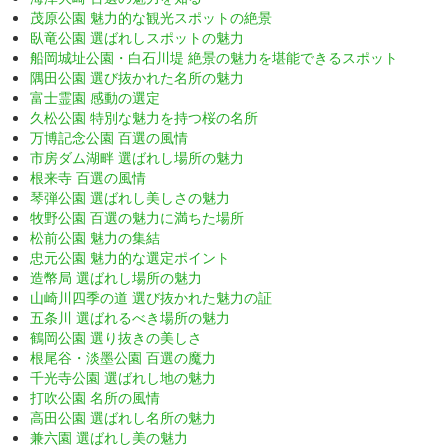
茂原公園 魅力的な観光スポットの絶景
臥竜公園 選ばれしスポットの魅力
船岡城址公園・白石川堤 絶景の魅力を堪能できるスポット
隅田公園 選び抜かれた名所の魅力
富士霊園 感動の選定
久松公園 特別な魅力を持つ桜の名所
万博記念公園 百選の風情
市房ダム湖畔 選ばれし場所の魅力
根来寺 百選の風情
琴弾公園 選ばれし美しさの魅力
牧野公園 百選の魅力に満ちた場所
松前公園 魅力の集結
忠元公園 魅力的な選定ポイント
造幣局 選ばれし場所の魅力
山崎川四季の道 選び抜かれた魅力の証
五条川 選ばれるべき場所の魅力
鶴岡公園 選り抜きの美しさ
根尾谷・淡墨公園 百選の魔力
千光寺公園 選ばれし地の魅力
打吹公園 名所の風情
高田公園 選ばれし名所の魅力
兼六園 選ばれし美の魅力