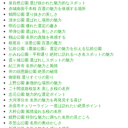
泉自然公園 選び抜かれた魅力的なスポット
赤城南面千本桜 百選の魅力を体感する場所
鶴岡公園 選り抜きの美しさ
清水公園 選ばれし場所の魅力
明石公園 優れた選定の趣き
琴弾公園 選ばれし美しさの魅力
鶴山公園 名所の真髄を体感する
根尾谷・淡墨公園 百選の魔力
弘前公園（鷹揚公園） 選定の魅力を伝える弘前公園
かみね公園・平和通り 絶対に訪れるべき名スポットの魅力
霞ヶ城公園 選ばれしスポットの魅力
紀三井寺 名所の魅力と風情
井の頭恩賜公園 絶景の秘境
御室桜 選りすぐりの彩り
上野公園 象徴的な場所の魅力
二十間道路桜並木 美しき桜の名所
忠元公園 魅力的な選定ポイント
大河津分水 名所の魅力を再発見する喜び
水俣市チェリーライン 一度は訪れたい絶景ポイント
大村公園 風情溢れる桜の名所
鏡野公園 特別な魅力に満ちた名所の見どころ
衣笠山公園 名所の奥ゆかしさ