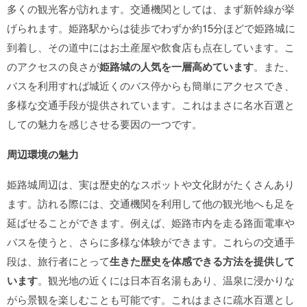
多くの観光客が訪れます。交通機関としては、まず新幹線が挙
げられます。姫路駅からは徒歩でわずか約15分ほどで姫路城に
到着し、その道中にはお土産屋や飲食店も点在しています。こ
のアクセスの良さが
姫路城の人気を一層高めています
。また、
バスを利用すれば城近くのバス停からも簡単にアクセスでき、
多様な交通手段が提供されています。これはまさに名水百選と
しての魅力を感じさせる要因の一つです。
周辺環境の魅力
姫路城周辺は、実は歴史的なスポットや文化財がたくさんあり
ます。訪れる際には、交通機関を利用して他の観光地へも足を
延ばせることができます。例えば、姫路市内を走る路面電車や
バスを使うと、さらに多様な体験ができます。これらの交通手
段は、旅行者にとって
生きた歴史を体感できる方法を提供して
います
。観光地の近くには日本百名湯もあり、温泉に浸かりな
がら景観を楽しむことも可能です。これはまさに疏水百選とし