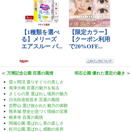
≪
万博記念公園 百選の風情
明石公園 優れた選定の趣き
≫
霞ヶ間渓 選りすぐりの美しさ
海津大崎 百選の魅力を知る
さくらの里 選ばれし場所の魅力
日光街道桜並木 百選の風情
吉野山 選び抜かれた魅力の体験
熊本城 歴史が息づく情緒の宝庫
根来寺 百選の風情
岡城公園 選ばれし美の楽しさ
松川公園 選ばれし感動の名所