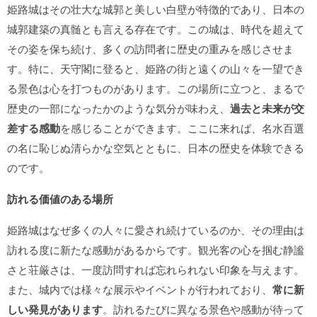
姫路城はその壮大な城郭と美しい白壁が特徴的であり、日本の
城郭建築の真髄とも言える存在です。この城は、時代を超えて
その姿を保ち続け、多くの訪問者に歴史の重みを感じさせま
す。特に、天守閣に登ると、姫路の街と遠くの山々を一望でき
る景色は心を打つものがあります。この場所に立つと、まるで
歴史の一部になったかのような気分が味わえ、
過去と未来が交
差する感動
を感じることができます。ここに来れば、名水百選
の名に恥じぬ清らかな空気とともに、日本の歴史を体験できる
のです。
訪れる価値のある場所
姫路城はなぜ多くの人々に愛され続けているのか、その理由は
訪れる度に新たな感動があるからです。観光客の心を掴む静謐
さと荘厳さは、一度訪問すれば忘れられない印象を与えます。
また、城内では様々な展示やイベントが行われており、
常に新
しい発見があります
。訪れるたびに異なる景色や感動が待って