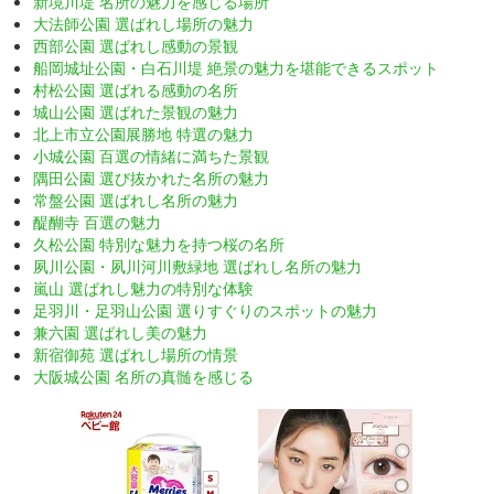
新境川堤 名所の魅力を感じる場所
大法師公園 選ばれし場所の魅力
西部公園 選ばれし感動の景観
船岡城址公園・白石川堤 絶景の魅力を堪能できるスポット
村松公園 選ばれる感動の名所
城山公園 選ばれた景観の魅力
北上市立公園展勝地 特選の魅力
小城公園 百選の情緒に満ちた景観
隅田公園 選び抜かれた名所の魅力
常盤公園 選ばれし名所の魅力
醍醐寺 百選の魅力
久松公園 特別な魅力を持つ桜の名所
夙川公園・夙川河川敷緑地 選ばれし名所の魅力
嵐山 選ばれし魅力の特別な体験
足羽川・足羽山公園 選りすぐりのスポットの魅力
兼六園 選ばれし美の魅力
新宿御苑 選ばれし場所の情景
大阪城公園 名所の真髄を感じる