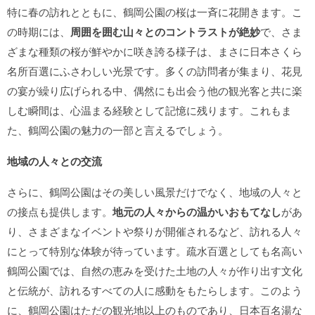
特に春の訪れとともに、鶴岡公園の桜は一斉に花開きます。こ
の時期には、
周囲を囲む山々とのコントラストが絶妙
で、さま
ざまな種類の桜が鮮やかに咲き誇る様子は、まさに日本さくら
名所百選にふさわしい光景です。多くの訪問者が集まり、花見
の宴が繰り広げられる中、偶然にも出会う他の観光客と共に楽
しむ瞬間は、心温まる経験として記憶に残ります。これもま
た、鶴岡公園の魅力の一部と言えるでしょう。
地域の人々との交流
さらに、鶴岡公園はその美しい風景だけでなく、地域の人々と
の接点も提供します。
地元の人々からの温かいおもてなし
があ
り、さまざまなイベントや祭りが開催されるなど、訪れる人々
にとって特別な体験が待っています。疏水百選としても名高い
鶴岡公園では、自然の恵みを受けた土地の人々が作り出す文化
と伝統が、訪れるすべての人に感動をもたらします。このよう
に、鶴岡公園はただの観光地以上のものであり、日本百名湯な