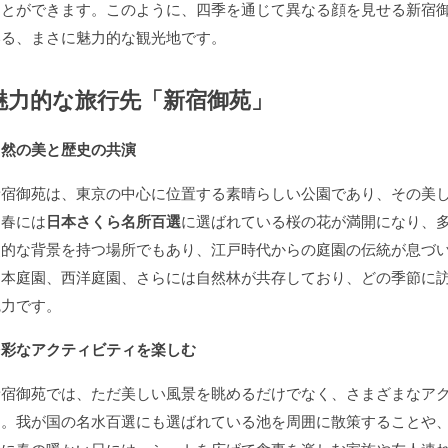
ことができます。このように、四季を通じて異なる顔を見せる新宿
いる、まさに魅力的な観光地です。
魅力的な旅行先「新宿御苑」
自然の美と歴史の共演
新宿御苑は、東京の中心に位置する素晴らしい公園であり、その美
に春には
日本さくら名所百選
に選ばれている桜の花が満開になり、
史的な背景を持つ場所でもあり、江戸時代からの庭園の伝統が息づ
日本庭園、西洋庭園、さらには自然林が共存しており、どの季節に
魅力です。
多彩なアクティビティを楽しむ
新宿御苑では、ただ美しい風景を眺めるだけでなく、さまざまなア
す。我が国の名水百選にも選ばれている池を周囲に散策することや