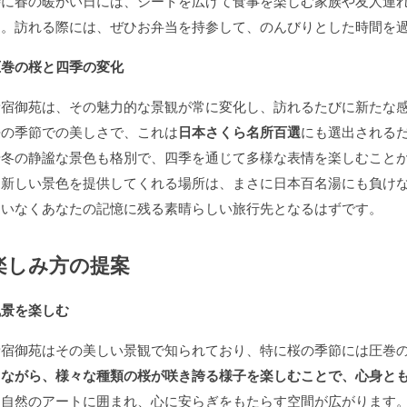
特に春の暖かい日には、シートを広げて食事を楽しむ家族や友人連
す。訪れる際には、ぜひお弁当を持参して、のんびりとした時間を
圧巻の桜と四季の変化
新宿御苑は、その魅力的な景観が常に変化し、訪れるたびに新たな
桜の季節での美しさで、これは
日本さくら名所百選
にも選出される
や冬の静謐な景色も格別で、四季を通じて多様な表情を楽しむこと
に新しい景色を提供してくれる場所は、まさに日本百名湯にも負け
違いなくあなたの記憶に残る素晴らしい旅行先となるはずです。
楽しみ方の提案
風景を楽しむ
新宿御苑はその美しい景観で知られており、特に桜の季節には圧巻
きながら、様々な種類の桜が咲き誇る様子を楽しむことで、心身と
す自然のアートに囲まれ、心に安らぎをもたらす空間が広がります