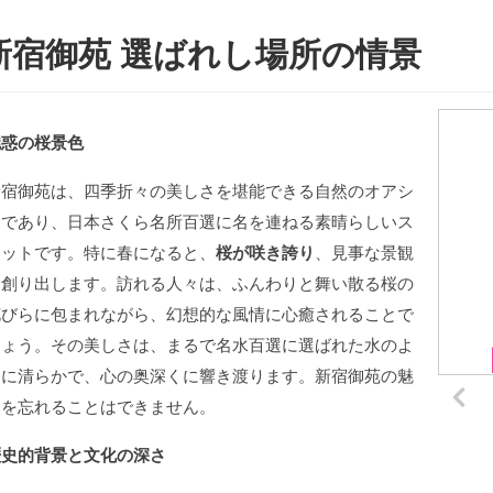
新宿御苑 選ばれし場所の情景
魅惑の桜景色
新宿御苑は、四季折々の美しさを堪能できる自然のオアシ
スであり、日本さくら名所百選に名を連ねる素晴らしいス
ポットです。特に春になると、
桜が咲き誇り
、見事な景観
を創り出します。訪れる人々は、ふんわりと舞い散る桜の
花びらに包まれながら、幻想的な風情に心癒されることで
しょう。その美しさは、まるで名水百選に選ばれた水のよ
うに清らかで、心の奥深くに響き渡ります。新宿御苑の魅
力を忘れることはできません。
歴史的背景と文化の深さ