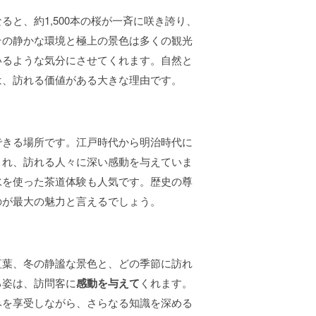
ると、約1,500本の桜が一斉に咲き誇り、
その静かな環境と極上の景色は多くの観光
いるような気分にさせてくれます。自然と
は、訪れる価値がある大きな理由です。
できる場所です。江戸時代から明治時代に
され、訪れる人々に深い感動を与えていま
水を使った茶道体験も人気です。歴史の尊
のが最大の魅力と言えるでしょう。
紅葉、冬の静謐な景色と、どの季節に訪れ
る姿は、訪問客に
感動を与えて
くれます。
みを享受しながら、さらなる知識を深める