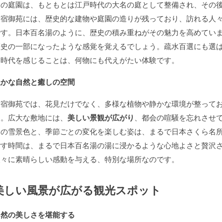
この庭園は、もともとは江戸時代の大名の庭として整備され、その
新宿御苑には、歴史的な建物や庭園の造りが残っており、訪れる人
です。日本百名湯のように、歴史の積み重ねがその魅力を高めてい
歴史の一部になったような感覚を覚えるでしょう。疏水百選にも選
た時代を感じることは、何物にも代えがたい体験です。
豊かな自然と癒しの空間
新宿御苑では、花見だけでなく、多様な植物や静かな環境が整って
す。広大な敷地には、
美しい景観が広がり
、都会の喧騒を忘れさせ
冬の雪景色と、季節ごとの変化を楽しむ姿は、まるで日本さくら名
ごす時間は、まるで日本百名湯の湯に浸かるような心地よさと贅沢
人々に素晴らしい感動を与える、特別な場所なのです。
美しい風景が広がる観光スポット
自然の美しさを堪能する