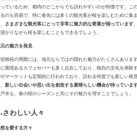
通っているため、都内のどこからでも訪れやすいのが特徴です。こ
するのも容易で、特に春先には多くの観光客が桜を楽しむために集
は、
さまざまな観光客にとって非常に魅力的な要素が揃っています
に浸かりながら桜を楽しむこともできるでしょう。
地元の魅力を発見
新宿御苑の周囲には、地元ならではの隠れた魅力がたくさんありま
らに風情あるカフェやバーも多く点在しており、独自の文化を体験
トやマーケットも定期的に行われており、訪れる何度でも新しい発
は、
新しい出会いや思い出を創造する素晴らしい機会が待っていま
井戸水も、春の桜のシーズンと共にその魅力を増すことでしょう。
ふさわしい人々
自然を愛する方々