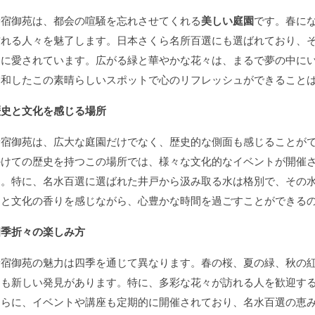
新宿御苑は、都会の喧騒を忘れさせてくれる
美しい庭園
です。春にな
訪れる人々を魅了します。日本さくら名所百選にも選ばれており、
客に愛されています。広がる緑と華やかな花々は、まるで夢の中に
調和したこの素晴らしいスポットで心のリフレッシュができること
歴史と文化を感じる場所
新宿御苑は、広大な庭園だけでなく、歴史的な側面も感じることが
かけての歴史を持つこの場所では、様々な文化的なイベントが開催
す。特に、名水百選に選ばれた井戸から汲み取る水は格別で、その
さと文化の香りを感じながら、心豊かな時間を過ごすことができる
四季折々の楽しみ方
新宿御苑の魅力は四季を通じて異なります。春の桜、夏の緑、秋の
ても新しい発見があります。特に、多彩な花々が訪れる人を歓迎す
さらに、イベントや講座も定期的に開催されており、名水百選の恵