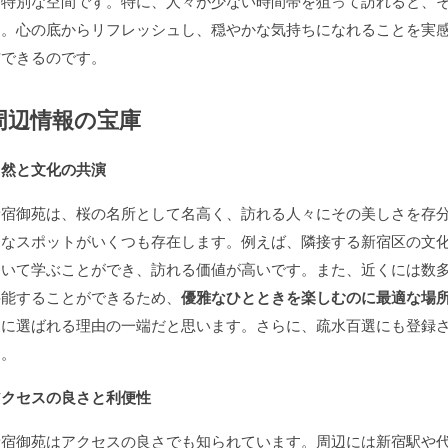
る特別な空間です。特に、人々が少ない時間帯を狙って訪れると、
う。心の底からリフレッシュし、穏やかな気持ちになれることを実
信できるのです。
周辺情報の宝庫
自然と文化の共演
新宿御苑は、桜の名所として名高く、訪れる人々にその美しさを存
的なスポットがいくつも存在します。例えば、隣接する新宿区の文
ついて学ぶことができ、訪れる価値が高いです。また、近くには数
堪能することができるため、
優雅なひとときを楽しむのに最適な場
選に選ばれる理由の一端だと思います。さらに、疏水百選にも登録
す。
アクセスの良さと利便性
新宿御苑はアクセスの良さでも知られています。周辺には新宿駅や