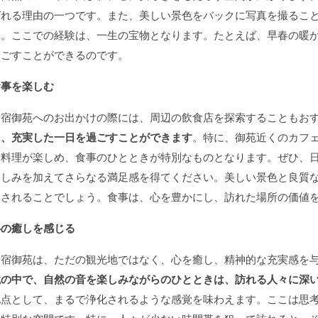
ばれる理由の一つです。また、美しい景色をバックに写真を撮るこ
う。ここでの経験は、一生の宝物となります。たとえば、早春の暖
過ごすことができるのです。
食事を楽しむ
新宿御苑へのお出かけの際には、周辺の飲食店を探索することもお
ら、充実した一日を過ごすことができます
。特に、御苑近くのカフ
た料理が楽しめ、食事のひとときが特別なものとなります。ぜひ、
楽しみを加えてさらなる満足感を得てください。美しい景色と良質
たされることでしょう。食事は、心を豊かにし、訪れた場所の価値
心の癒しを感じる
新宿御苑は、ただの観光地ではなく、心を癒し、精神的な充実感を
境の中で、自然の音を楽しみながらのひとときは、訪れる人々に深
地点として、まるで浄化されるような感覚を味わえます。ここは思