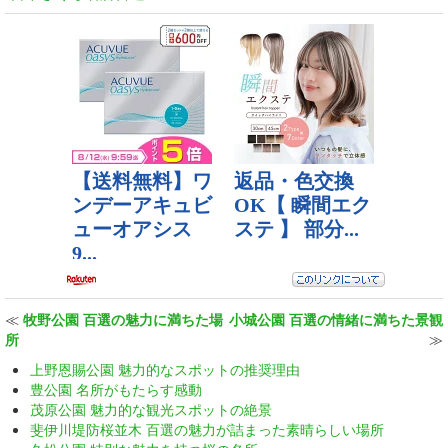
≪
牧野公園 百選の魅力に満ちた場
小城公園 百選の情緒に満ちた景観
所
≫
上野恩賜公園 魅力的なスポットの推奨理由
豊公園 名所がもたらす感動
茂原公園 魅力的な観光スポットの絶景
斐伊川堤防桜並木 百選の魅力が詰まった素晴らしい場所