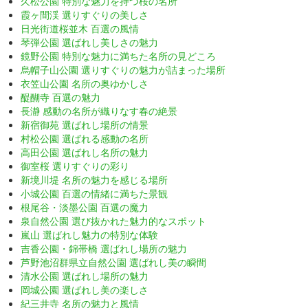
久松公園 特別な魅力を持つ桜の名所
霞ヶ間渓 選りすぐりの美しさ
日光街道桜並木 百選の風情
琴弾公園 選ばれし美しさの魅力
鏡野公園 特別な魅力に満ちた名所の見どころ
烏帽子山公園 選りすぐりの魅力が詰まった場所
衣笠山公園 名所の奥ゆかしさ
醍醐寺 百選の魅力
長瀞 感動の名所が織りなす春の絶景
新宿御苑 選ばれし場所の情景
村松公園 選ばれる感動の名所
高田公園 選ばれし名所の魅力
御室桜 選りすぐりの彩り
新境川堤 名所の魅力を感じる場所
小城公園 百選の情緒に満ちた景観
根尾谷・淡墨公園 百選の魔力
泉自然公園 選び抜かれた魅力的なスポット
嵐山 選ばれし魅力の特別な体験
吉香公園・錦帯橋 選ばれし場所の魅力
芦野池沼群県立自然公園 選ばれし美の瞬間
清水公園 選ばれし場所の魅力
岡城公園 選ばれし美の楽しさ
紀三井寺 名所の魅力と風情