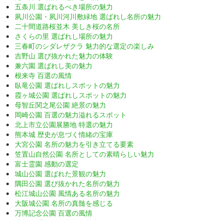
五条川 選ばれるべき場所の魅力
夙川公園・夙川河川敷緑地 選ばれし名所の魅力
二十間道路桜並木 美しき桜の名所
さくらの里 選ばれし場所の魅力
三春町のシダレザクラ 魅力的な選定の楽しみ
吉野山 選び抜かれた魅力の体験
兼六園 選ばれし美の魅力
根来寺 百選の風情
臥竜公園 選ばれしスポットの魅力
霞ヶ城公園 選ばれしスポットの魅力
母智丘関之尾公園 絶景の魅力
岡崎公園 百選の魅力溢れるスポット
北上市立公園展勝地 特選の魅力
熊本城 歴史が息づく情緒の宝庫
大宮公園 名所の魅力を引き立てる要素
笠置山自然公園 名所としての素晴らしい魅力
富士霊園 感動の選定
城山公園 選ばれた景観の魅力
隅田公園 選び抜かれた名所の魅力
松江城山公園 風情ある名所の魅力
大阪城公園 名所の真髄を感じる
万博記念公園 百選の風情