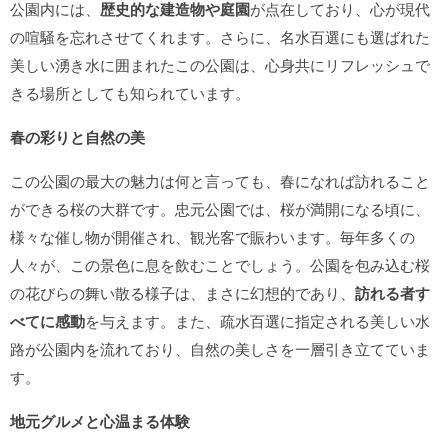
公園内には、
歴史的な建造物や庭園
が点在しており、心が現代
の喧騒を忘れさせてくれます。さらに、名水百選にも選ばれた
美しい湧き水に囲まれたこの公園は、心身共にリフレッシュで
きる場所としても知られています。
春の彩りと自然の美
この公園の最大の魅力は何と言っても、春になれば訪れること
ができる桜の大群です。忠元公園では、桜が満開になる頃に、
様々な催し物が開催され、観光客で賑わいます。毎年多くの
人々が、この景色に息を飲むことでしょう。公園を包み込む桜
の花びらの舞い散る様子は、まさに幻想的であり、
訪れる者す
べてに感動
を与えます。また、疏水百選に指定される美しい水
路が公園内を流れており、自然の美しさを一層引き立てていま
す。
地元グルメと心温まる体験