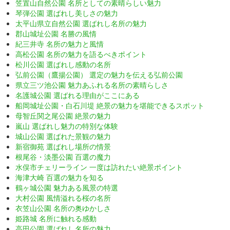
笠置山自然公園 名所としての素晴らしい魅力
琴弾公園 選ばれし美しさの魅力
太平山県立自然公園 選ばれし名所の魅力
郡山城址公園 名勝の風情
紀三井寺 名所の魅力と風情
高松公園 名所の魅力を語るべきポイント
松川公園 選ばれし感動の名所
弘前公園（鷹揚公園） 選定の魅力を伝える弘前公園
県立三ツ池公園 魅力あふれる名所の素晴らしさ
名護城公園 選ばれる理由がここにある
船岡城址公園・白石川堤 絶景の魅力を堪能できるスポット
母智丘関之尾公園 絶景の魅力
嵐山 選ばれし魅力の特別な体験
城山公園 選ばれた景観の魅力
新宿御苑 選ばれし場所の情景
根尾谷・淡墨公園 百選の魔力
水俣市チェリーライン 一度は訪れたい絶景ポイント
海津大崎 百選の魅力を知る
鶴ヶ城公園 魅力ある風景の特選
大村公園 風情溢れる桜の名所
衣笠山公園 名所の奥ゆかしさ
姫路城 名所に触れる感動
高田公園 選ばれし名所の魅力