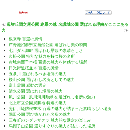
≪
母智丘関之尾公園 絶景の魅
名護城公園 選ばれる理由がここにある
力
≫
根来寺 百選の風情
芦野池沼群県立自然公園 選ばれし美の瞬間
七川ダム湖畔 選ばれし景観の素晴らしさ
久松公園 特別な魅力を持つ桜の名所
赤城南面千本桜 百選の魅力を体感する場所
日光街道桜並木 百選の風情
五条川 選ばれるべき場所の魅力
桜山公園 選ばれし名所としての魅力
富士霊園 感動の選定
清水公園 選ばれし場所の魅力
夙川公園・夙川河川敷緑地 選ばれし名所の魅力
北上市立公園展勝地 特選の魅力
斐伊川堤防桜並木 百選の魅力が詰まった素晴らしい場所
隅田公園 選び抜かれた名所の魅力
三春町のシダレザクラ 魅力的な選定の楽しみ
烏帽子山公園 選りすぐりの魅力が詰まった場所