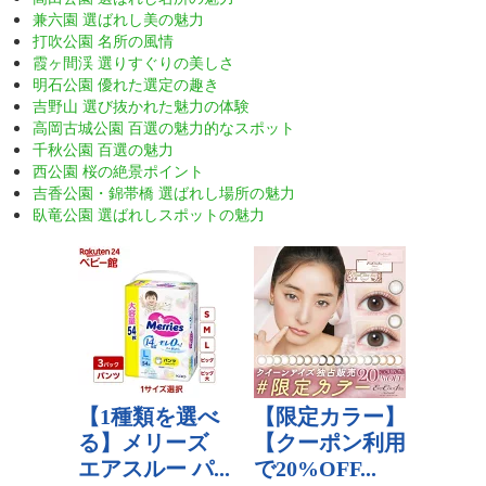
兼六園 選ばれし美の魅力
打吹公園 名所の風情
霞ヶ間渓 選りすぐりの美しさ
明石公園 優れた選定の趣き
吉野山 選び抜かれた魅力の体験
高岡古城公園 百選の魅力的なスポット
千秋公園 百選の魅力
西公園 桜の絶景ポイント
吉香公園・錦帯橋 選ばれし場所の魅力
臥竜公園 選ばれしスポットの魅力