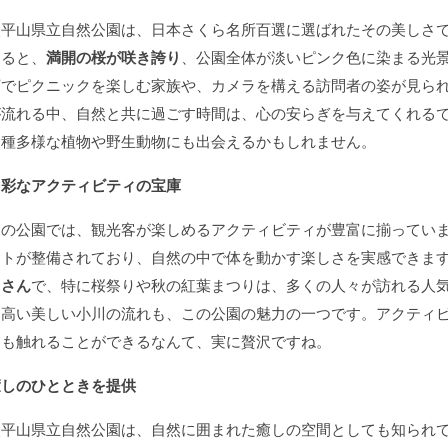
太平山県立自然公園は、日本さくら名所百選に選ばれたその美しさ
なると、
満開の桜が咲き誇り
、公園全体が淡いピンク色に染まる光
下でピクニックを楽しむ家族や、カメラを構える訪問者の姿が見ら
が流れる中、自然と共に過ごす時間は、心の安らぎを与えてくれる
多種多様な植物や野生動物にも出会えるかもしれません。
多彩なアクティビティの宝庫
この公園では、観光客が楽しめるアクティビティが豊富に揃ってい
ートが整備されており、自然の中で体を動かす楽しさを実感できま
くさん
で、特に桜祭りや秋の紅葉まつりは、多くの人々が訪れる人
名高い美しい小川の流れも、この公園の魅力の一つです。アクティ
にも触れることができるなんて、実に贅沢ですね。
癒しのひとときを提供
太平山県立自然公園は、自然に囲まれた癒しの空間としても知られ