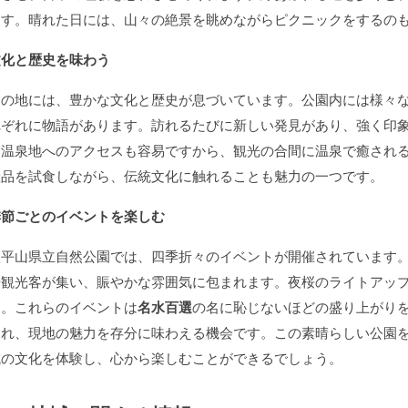
ます。晴れた日には、山々の絶景を眺めながらピクニックをするの
文化と歴史を味わう
この地には、豊かな文化と歴史が息づいています。公園内には様々
れぞれに物語があります。訪れるたびに新しい発見があり、強く印
な温泉地へのアクセスも容易ですから、観光の合間に温泉で癒され
産品を試食しながら、伝統文化に触れることも魅力の一つです。
季節ごとのイベントを楽しむ
太平山県立自然公園では、四季折々のイベントが開催されています
や観光客が集い、賑やかな雰囲気に包まれます。夜桜のライトアッ
す。これらのイベントは
名水百選
の名に恥じないほどの盛り上がり
われ、現地の魅力を存分に味わえる機会です。この素晴らしい公園
域の文化を体験し、心から楽しむことができるでしょう。