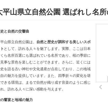
太平山県立自然公園 選ばれし名所
歴史と自然の交響曲
太平山県立自然公園は、
自然と歴史が調和する美しいスポ
ット
として、訪れる人々を魅了します。実際、ここは日本
さくら名所百選にも選ばれている名所であり、桜の季節に
は見事な景色を楽しむことができます。さらに、近くには
歴史を語る古い神社や文化遺産が点在しており、この地域
独自の魅力を提供しています。また、四季折々の変化を堪
能できる環境は、まるで自然が織り成す音楽のように感じ
られ、訪れる人々に深い感動を与えます。
桜の饗宴と地域の魅力