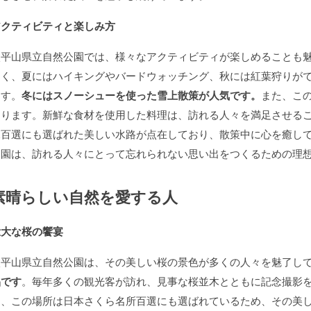
アクティビティと楽しみ方
太平山県立自然公園では、様々なアクティビティが楽しめることも
なく、夏にはハイキングやバードウォッチング、秋には紅葉狩りが
ます。
冬にはスノーシューを使った雪上散策が人気です。
また、こ
あります。新鮮な食材を使用した料理は、訪れる人々を満足させる
水百選にも選ばれた美しい水路が点在しており、散策中に心を癒し
公園は、訪れる人々にとって忘れられない思い出をつくるための理
素晴らしい自然を愛する人
壮大な桜の饗宴
太平山県立自然公園は、その美しい桜の景色が多くの人々を魅了し
品です
。毎年多くの観光客が訪れ、見事な桜並木とともに記念撮影
た、この場所は日本さくら名所百選にも選ばれているため、その美