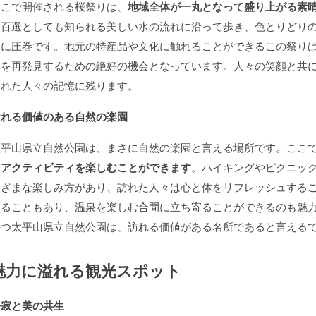
ここで開催される桜祭りは、
地域全体が一丸となって盛り上がる素
水百選としても知られる美しい水の流れに沿って歩き、色とりどり
さに圧巻です。地元の特産品や文化に触れることができるこの祭り
力を再発見するための絶好の機会となっています。人々の笑顔と共
訪れた人々の記憶に残ります。
訪れる価値のある自然の楽園
太平山県立自然公園は、まさに自然の楽園と言える場所です。ここ
なアクティビティを楽しむことができます
。ハイキングやピクニッ
まざまな楽しみ方があり、訪れた人々は心と体をリフレッシュする
することもあり、温泉を楽しむ合間に立ち寄ることができるのも魅
持つ太平山県立自然公園は、訪れる価値がある名所であると言える
魅力に溢れる観光スポット
静寂と美の共生