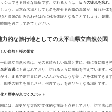
レッシュできる特別な場所です。訪れる人々は、
日々の疲れを忘れ
でしょう。日本百名湯としても名を馳せる近隣の温泉が、疲れた体
見頃と温泉の組み合わせは心に残る体験となることでしょう。是非
な時間を過ごしてみてください。
魅力的な旅行地としての太平山県立自然公園
美しい自然と桜の饗宴
太平山県立自然公園は、その素晴らしい風景と共に、特に春に咲き
ら名所百選
にも選ばれており、訪れる人々に感動を与えています。
広がり、まるで別世界に迷い込んだかのような美しさを体験できま
が、四季の魅力を感じさせ、何度でも足を運びたくなる場所です。
文化と歴史が息づくスポット
公園には、歴史的な寺院や文化的な施設も点在しており、訪問者は