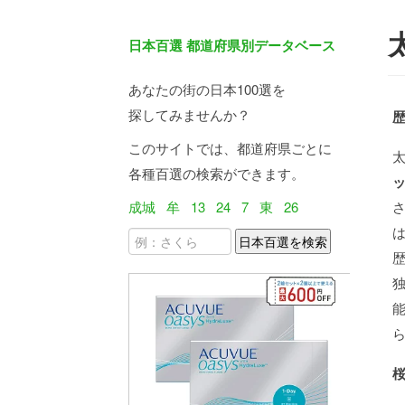
日本百選 都道府県別データベース
あなたの街の日本100選を
探してみませんか？
このサイトでは、都道府県ごとに
各種百選の検索ができます。
成城
牟
13
24
7
東
26