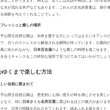
も浸ることができます。例えば、近くには伝説や神話にまつわる名
かな水が流れる井戸などもあります。これらの文化的要素は、旅行
残る体験を与えてくれることでしょう。
リフレッシュと癒しの場所
太平山県立自然公園は、自然を愛する方にとってはまさにオアシス
中で、日々のストレスから解放される瞬間が待っています。公園内
い風に吹かれながら、
日本百名湯
のような癒しの時間を過ごせます
向き合うチャンスをこの特別な場所で見つけてみてはいかがでしょ
心ゆくまで楽しむ方法
美しい自然に囲まれて
太平山県立自然公園は、歴史的にも深い悠久の時を感じさせる美し
開となり、特に
日本さくら名所百選
に選ばれるほどの魅力がありま
ュさせ、日常の喧騒を忘れさせてくれます。緑あふれる道を歩くと