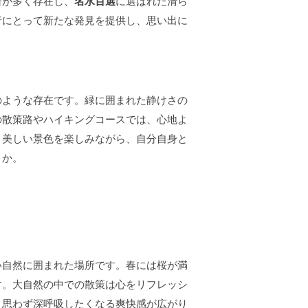
所が多く存在し、
名水百選
に選ばれた清ら
者にとって新たな発見を提供し、思い出に
のような存在です。緑に囲まれた静けさの
の散策路やハイキングコースでは、心地よ
。美しい景色を楽しみながら、自分自身と
うか。
い自然に囲まれた場所です。春には桜が満
す。大自然の中での散策は心をリフレッシ
、思わず深呼吸したくなる爽快感が広がり