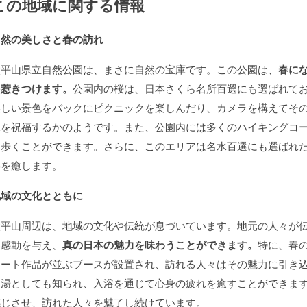
この地域に関する情報
自然の美しさと春の訪れ
太平山県立自然公園は、まさに自然の宝庫です。この公園は、
春に
を惹きつけます。
公園内の桜は、日本さくら名所百選にも選ばれて
美しい景色をバックにピクニックを楽しんだり、カメラを構えてそ
れを祝福するかのようです。また、公園内には多くのハイキングコ
ら歩くことができます。さらに、このエリアは名水百選にも選ばれ
心を癒します。
地域の文化とともに
太平山周辺は、地域の文化や伝統が息づいています。地元の人々が
い感動を与え、
真の日本の魅力を味わうことができます。
特に、春
アート作品が並ぶブースが設置され、訪れる人々はその魅力に引き
名湯としても知られ、入浴を通じて心身の疲れを癒すことができま
感じさせ、訪れた人々を魅了し続けています。