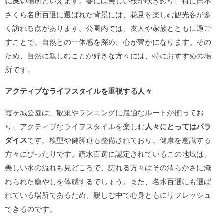
に良い
場所といえます。春には美しい桜が咲き誇り、特に日本
さくら名所百選に選ばれた背景には、花見を楽しむ観光客が多
く訪れる点があります。公園内では、友人や家族とともに過ご
すことで、自然との一体感を深め、心が豊かになります。その
ため、自然に親しむことが好きな方々には、特におすすめの場
所です。
アクティブなライフスタイルを重視する人々
霞ヶ城公園は、散策やランニングに最適なルートが揃ってお
り、アクティブなライフスタイルを楽しむ
人々にとってはパラ
ダイス
です。模型や健脚道も整備されており、健康を意識する
方々にぴったりです。疏水百選に認定されているこの地域は、
美しい水の流れも見どころで、訪れる方々はその清らかさに淹
れられた癒やしを体感するでしょう。また、名水百選にも選ば
れている場所であるため、親しむ中で心身ともにリフレッシュ
できるのです。