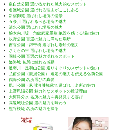
泉自然公園 選び抜かれた魅力的なスポット
名護城公園 選ばれる理由がここにある
新宿御苑 選ばれし場所の情景
五条川 選ばれるべき場所の魅力
清水公園 選ばれし場所の魅力
桧木内川堤・角館武家屋敷 絶景を感じる場の魅力
牧野公園 百選の魅力に満ちた場所
吉香公園・錦帯橋 選ばれし場所の魅力
さくらの里 選ばれし場所の魅力
岡崎公園 百選の魅力溢れるスポット
姫路城 名所に触れる感動
足羽川・足羽山公園 選りすぐりのスポットの魅力
弘前公園（鷹揚公園） 選定の魅力を伝える弘前公園
鶴舞公園 名所選びの真髄
夙川公園・夙川河川敷緑地 選ばれし名所の魅力
上野恩賜公園 魅力的なスポットの推奨理由
大河津分水 名所の魅力を再発見する喜び
高遠城址公園 選の魅力を味わう
熊谷桜堤 名所の魅力を探る