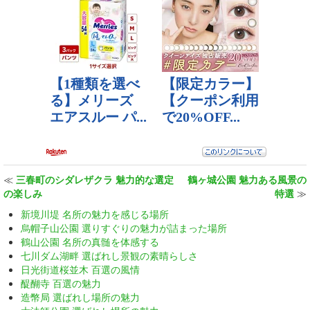
≪
三春町のシダレザクラ 魅力的な選定
鶴ヶ城公園 魅力ある風景の
の楽しみ
特選
≫
新境川堤 名所の魅力を感じる場所
烏帽子山公園 選りすぐりの魅力が詰まった場所
鶴山公園 名所の真髄を体感する
七川ダム湖畔 選ばれし景観の素晴らしさ
日光街道桜並木 百選の風情
醍醐寺 百選の魅力
造幣局 選ばれし場所の魅力