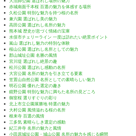
大法師公園 選ばれし場所の魅力
赤城南面千本桜 百選の魅力を体感する場所
久松公園 特別な魅力を持つ桜の名所
兼六園 選ばれし美の魅力
高田公園 選ばれし名所の魅力
熊本城 歴史が息づく情緒の宝庫
水俣市チェリーライン 一度は訪れたい絶景ポイント
嵐山 選ばれし魅力の特別な体験
桜山公園 選ばれし名所としての魅力
郡山城址公園 名勝の風情
宮川堤 選ばれし絶景の趣
松川公園 選ばれし感動の名所
大宮公園 名所の魅力を引き立てる要素
笠置山自然公園 名所としての素晴らしい魅力
明石公園 優れた選定の趣き
鏡野公園 特別な魅力に満ちた名所の見どころ
御室桜 選りすぐりの彩り
北上市立公園展勝地 特選の魅力
大村公園 風情溢れる桜の名所
根来寺 百選の風情
三多気 素晴らしき選定の感動
紀三井寺 名所の魅力と風情
小田原城址公園・城山公園 名所の魅力を感じる瞬間