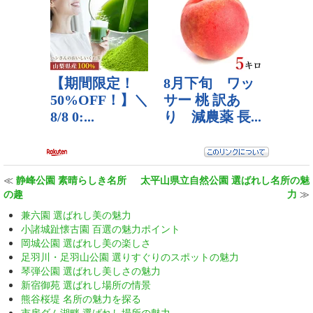
≪
静峰公園 素晴らしき名所
太平山県立自然公園 選ばれし名所の魅
の趣
力
≫
兼六園 選ばれし美の魅力
小諸城趾懐古園 百選の魅力ポイント
岡城公園 選ばれし美の楽しさ
足羽川・足羽山公園 選りすぐりのスポットの魅力
琴弾公園 選ばれし美しさの魅力
新宿御苑 選ばれし場所の情景
熊谷桜堤 名所の魅力を探る
市房ダム湖畔 選ばれし場所の魅力