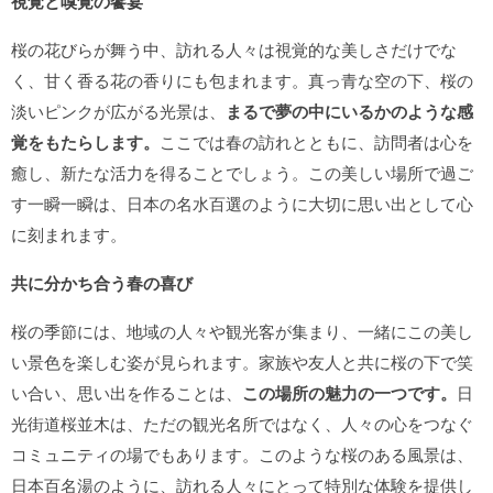
視覚と嗅覚の饗宴
桜の花びらが舞う中、訪れる人々は視覚的な美しさだけでな
く、甘く香る花の香りにも包まれます。真っ青な空の下、桜の
淡いピンクが広がる光景は、
まるで夢の中にいるかのような感
覚をもたらします。
ここでは春の訪れとともに、訪問者は心を
癒し、新たな活力を得ることでしょう。この美しい場所で過ご
す一瞬一瞬は、日本の名水百選のように大切に思い出として心
に刻まれます。
共に分かち合う春の喜び
桜の季節には、地域の人々や観光客が集まり、一緒にこの美し
い景色を楽しむ姿が見られます。家族や友人と共に桜の下で笑
い合い、思い出を作ることは、
この場所の魅力の一つです。
日
光街道桜並木は、ただの観光名所ではなく、人々の心をつなぐ
コミュニティの場でもあります。このような桜のある風景は、
日本百名湯のように、訪れる人々にとって特別な体験を提供し