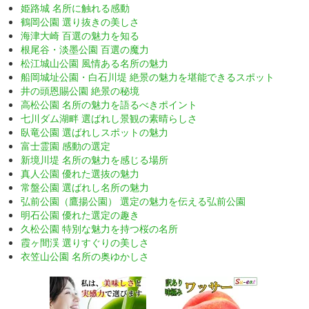
姫路城 名所に触れる感動
鶴岡公園 選り抜きの美しさ
海津大崎 百選の魅力を知る
根尾谷・淡墨公園 百選の魔力
松江城山公園 風情ある名所の魅力
船岡城址公園・白石川堤 絶景の魅力を堪能できるスポット
井の頭恩賜公園 絶景の秘境
高松公園 名所の魅力を語るべきポイント
七川ダム湖畔 選ばれし景観の素晴らしさ
臥竜公園 選ばれしスポットの魅力
富士霊園 感動の選定
新境川堤 名所の魅力を感じる場所
真人公園 優れた選抜の魅力
常盤公園 選ばれし名所の魅力
弘前公園（鷹揚公園） 選定の魅力を伝える弘前公園
明石公園 優れた選定の趣き
久松公園 特別な魅力を持つ桜の名所
霞ヶ間渓 選りすぐりの美しさ
衣笠山公園 名所の奥ゆかしさ