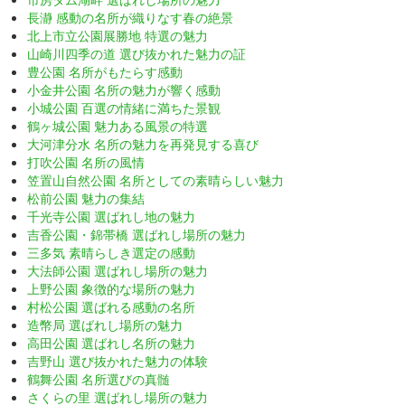
長瀞 感動の名所が織りなす春の絶景
北上市立公園展勝地 特選の魅力
山崎川四季の道 選び抜かれた魅力の証
豊公園 名所がもたらす感動
小金井公園 名所の魅力が響く感動
小城公園 百選の情緒に満ちた景観
鶴ヶ城公園 魅力ある風景の特選
大河津分水 名所の魅力を再発見する喜び
打吹公園 名所の風情
笠置山自然公園 名所としての素晴らしい魅力
松前公園 魅力の集結
千光寺公園 選ばれし地の魅力
吉香公園・錦帯橋 選ばれし場所の魅力
三多気 素晴らしき選定の感動
大法師公園 選ばれし場所の魅力
上野公園 象徴的な場所の魅力
村松公園 選ばれる感動の名所
造幣局 選ばれし場所の魅力
高田公園 選ばれし名所の魅力
吉野山 選び抜かれた魅力の体験
鶴舞公園 名所選びの真髄
さくらの里 選ばれし場所の魅力