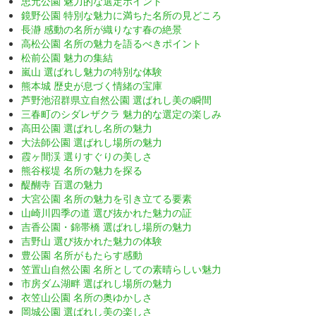
忠元公園 魅力的な選定ポイント
鏡野公園 特別な魅力に満ちた名所の見どころ
長瀞 感動の名所が織りなす春の絶景
高松公園 名所の魅力を語るべきポイント
松前公園 魅力の集結
嵐山 選ばれし魅力の特別な体験
熊本城 歴史が息づく情緒の宝庫
芦野池沼群県立自然公園 選ばれし美の瞬間
三春町のシダレザクラ 魅力的な選定の楽しみ
高田公園 選ばれし名所の魅力
大法師公園 選ばれし場所の魅力
霞ヶ間渓 選りすぐりの美しさ
熊谷桜堤 名所の魅力を探る
醍醐寺 百選の魅力
大宮公園 名所の魅力を引き立てる要素
山崎川四季の道 選び抜かれた魅力の証
吉香公園・錦帯橋 選ばれし場所の魅力
吉野山 選び抜かれた魅力の体験
豊公園 名所がもたらす感動
笠置山自然公園 名所としての素晴らしい魅力
市房ダム湖畔 選ばれし場所の魅力
衣笠山公園 名所の奥ゆかしさ
岡城公園 選ばれし美の楽しさ