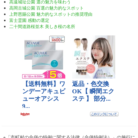
高遠城址公園 選の魅力を味わう
高岡古城公園 百選の魅力的なスポット
上野恩賜公園 魅力的なスポットの推奨理由
富士霊園 感動の選定
二十間道路桜並木 美しき桜の名所
※「市町村の合併の特例に関する法律（合併特例法）」の施行に