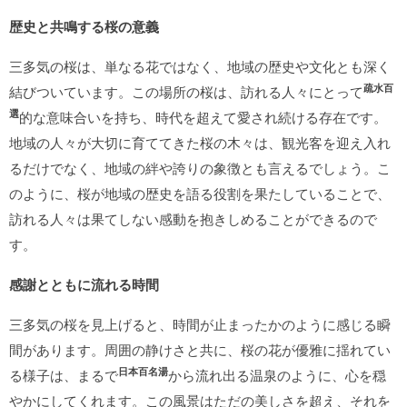
歴史と共鳴する桜の意義
三多気の桜は、単なる花ではなく、地域の歴史や文化とも深く
疏水百
結びついています。この場所の桜は、訪れる人々にとって
選
的な意味合いを持ち、時代を超えて愛され続ける存在です。
地域の人々が大切に育ててきた桜の木々は、観光客を迎え入れ
るだけでなく、地域の絆や誇りの象徴とも言えるでしょう。こ
のように、桜が地域の歴史を語る役割を果たしていることで、
訪れる人々は果てしない感動を抱きしめることができるので
す。
感謝とともに流れる時間
三多気の桜を見上げると、時間が止まったかのように感じる瞬
間があります。周囲の静けさと共に、桜の花が優雅に揺れてい
日本百名湯
る様子は、まるで
から流れ出る温泉のように、心を穏
やかにしてくれます。この風景はただの美しさを超え、それを