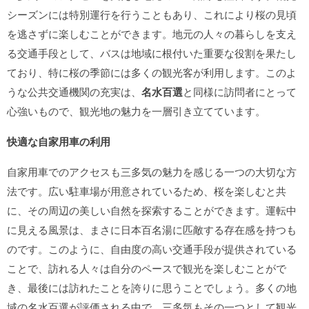
シーズンには特別運行を行うこともあり、これにより桜の見頃
を逃さずに楽しむことができます。地元の人々の暮らしを支え
る交通手段として、バスは地域に根付いた重要な役割を果たし
ており、特に桜の季節には多くの観光客が利用します。このよ
うな公共交通機関の充実は、
名水百選
と同様に訪問者にとって
心強いもので、観光地の魅力を一層引き立てています。
快適な自家用車の利用
自家用車でのアクセスも三多気の魅力を感じる一つの大切な方
法です。広い駐車場が用意されているため、桜を楽しむと共
に、その周辺の美しい自然を探索することができます。運転中
に見える風景は、まさに日本百名湯に匹敵する存在感を持つも
のです。このように、自由度の高い交通手段が提供されている
ことで、訪れる人々は自分のペースで観光を楽しむことがで
き、最後には訪れたことを誇りに思うことでしょう。多くの地
域の名水百選が評価される中で、三多気もその一つとして観光