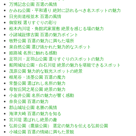
万博記念公園 百選の風情
かみね公園・平和通り 絶対に訪れるべき名スポットの魅力
日光街道桜並木 百選の風情
御室桜 選りすぐりの彩り
桧木内川堤・角館武家屋敷 絶景を感じる場の魅力
小諸城趾懐古園 百選の魅力ポイント
牧野公園 百選の魅力に満ちた場所
泉自然公園 選び抜かれた魅力的なスポット
姫路城 名所に触れる感動
足羽川・足羽山公園 選りすぐりのスポットの魅力
船岡城址公園・白石川堤 絶景の魅力を堪能できるスポット
茂原公園 魅力的な観光スポットの絶景
根尾谷・淡墨公園 百選の魔力
常盤公園 選ばれし名所の魅力
母智丘関之尾公園 絶景の魅力
小金井公園 名所の魅力が響く感動
奈良公園 百選の魅力
郡山城址公園 名勝の風情
海津大崎 百選の魅力を知る
宮川堤 選ばれし絶景の趣
弘前公園（鷹揚公園） 選定の魅力を伝える弘前公園
小城公園 百選の情緒に満ちた景観