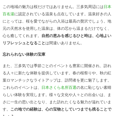
この地域の魅力は桜だけではありません。三多気周辺には
日本
百名湯
に認定されている温泉も点在しています。温泉好きの人
にとっては、桜を愛でながらの入浴は最高の贅沢でしょう。地
元の天然水を使用した温泉は、体の芯から温まるだけでなく、
心も癒してくれます。
自然の恵みを感じるひと時は、心地よい
リフレッシュとなること
は間違いありません。
忘れられない体験の宝庫
また、三多気では季節ごとのイベントも豊富に開催され、訪れ
る人々に新たな体験を提供しています。春の桜祭りや、秋の紅
葉ロマンチックなライトアップは、訪問者を更に魅了します。
これらのイベントは、
日本さくら名所百選
の名に恥じない素晴
らしい体験を実現します。様々な文化や人々との出会いは、ま
さに一生の思い出となり、また訪れたくなる魅力が溢れていま
す。
この地での経験は、心の宝物としていつまでも残ることで