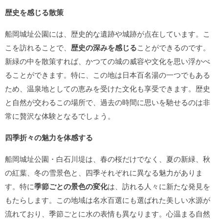
歴史を感じる散策
船岡城址公園には、歴史的な遺跡や城跡が点在しています。こ
こを訪れることで、
歴史の深みを感じる
ことができるのです。
新緑の中を散策すれば、かつての城の威容や文化を思い浮かべ
ることができます。特に、この地は日本百名湯の一つでもある
ため、温泉地としての恵みを受けた文化も享受できます。歴史
と自然が交わるこの場所で、過去の時間に思いを馳せるのは非
常に贅沢な体験となるでしょう。
四季折々の魅力を体感する
船岡城址公園・白石川堤は、春の桜だけでなく、夏の新緑、秋
の紅葉、冬の雪景色と、四季それぞれに異なる魅力がありま
す。特に
季節ごとの景色の変化
は、訪れる人々に新たな発見を
もたらします。この地域は名水百選にも選ばれた美しい水源が
流れており、季節ごとに水の表情も異なります。心温まる自然