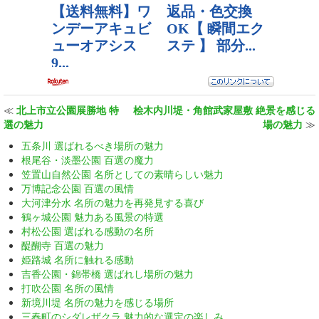
≪
北上市立公園展勝地 特
桧木内川堤・角館武家屋敷 絶景を感じる
選の魅力
場の魅力
≫
五条川 選ばれるべき場所の魅力
根尾谷・淡墨公園 百選の魔力
笠置山自然公園 名所としての素晴らしい魅力
万博記念公園 百選の風情
大河津分水 名所の魅力を再発見する喜び
鶴ヶ城公園 魅力ある風景の特選
村松公園 選ばれる感動の名所
醍醐寺 百選の魅力
姫路城 名所に触れる感動
吉香公園・錦帯橋 選ばれし場所の魅力
打吹公園 名所の風情
新境川堤 名所の魅力を感じる場所
三春町のシダレザクラ 魅力的な選定の楽しみ