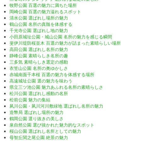
牧野公園 百選の魅力に満ちた場所
岡崎公園 百選の魅力溢れるスポット
清水公園 選ばれし場所の魅力
鶴山公園 名所の真髄を体感する
千光寺公園 選ばれし地の魅力
小田原城址公園・城山公園 名所の魅力を感じる瞬間
斐伊川堤防桜並木 百選の魅力が詰まった素晴らしい場所
高田公園 選ばれし名所の魅力
静峰公園 素晴らしき名所の趣
三多気 素晴らしき選定の感動
衣笠山公園 名所の奥ゆかしさ
赤城南面千本桜 百選の魅力を体感する場所
高遠城址公園 選の魅力を味わう
県立三ツ池公園 魅力あふれる名所の素晴らしさ
松川公園 選ばれし感動の名所
松前公園 魅力の集結
夙川公園・夙川河川敷緑地 選ばれし名所の魅力
造幣局 選ばれし場所の魅力
鶴岡公園 選り抜きの美しさ
泉自然公園 選び抜かれた魅力的なスポット
桜山公園 選ばれし名所としての魅力
母智丘関之尾公園 絶景の魅力