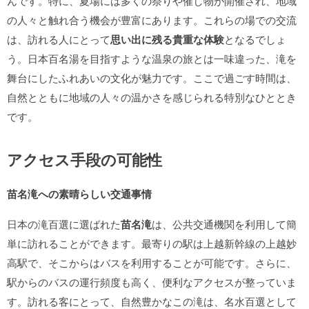
んです。特に、夏場には多くの祭りや催し物が開催され、地域
の人々と触れ合う機会が豊富にあります。これらの場での交流
は、訪れる人にとって
思い出に残る貴重な体験
となるでしょ
う。日本百名湯を目指すような温泉の旅とは一味違った、滝を
舞台にしたふれあいの文化が魅力です。ここで過ごす時間は、
自然とともに地域の人々の温かさを感じられる特別なひととき
です。
アクセス手段の可能性
苗名滝への素晴らしい交通事情
日本の滝百選に選ばれた
苗名滝
は、公共交通機関を利用して簡
単に訪れることができます。最寄りの駅は上越新幹線の上越妙
高駅で、そこからはバスを利用することが可能です。さらに、
駅からのバスの運行頻度も高く、便利なアクセスが整っていま
す。訪れる客にとって、自然豊かなこの滝は、名水百選として