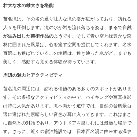
壮大な水の雄大さを堪能
苗名滝は、その名の通り壮大な滝の姿が広がっており、訪れる
人々を圧倒します。滝の水が岩を流れ落ちる姿は、
まるで自然
が生み出した芸術作品のよう
です。そして青い空と緑豊かな森
林に囲まれた風景は、心を癒す空間を提供してくれます。名水
百選にも選ばれているこの場所は、透き通った水がどこまでも
美しく、感動すら覚える体験が待っています。
周辺の魅力とアクティビティ
苗名滝の周辺には、訪れる価値のある多くのスポットがありま
す。その多様なアクティビティの中で、ハイキングや写真撮影
は特に人気があります。滝へ向かう道中では、自然の音風景百
選に選ばれた素晴らしい音色が耳に入ってきます。これはまさ
に
自然との対話
であり、アウトドアを楽しむには最適な場所で
す。さらに、近くの宿泊施設では、日本百名湯に由来する温泉