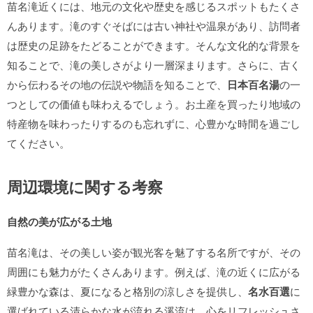
苗名滝近くには、地元の文化や歴史を感じるスポットもたくさ
んあります。滝のすぐそばには古い神社や温泉があり、訪問者
は歴史の足跡をたどることができます。そんな文化的な背景を
知ることで、滝の美しさがより一層深まります。さらに、古く
から伝わるその地の伝説や物語を知ることで、
日本百名湯
の一
つとしての価値も味わえるでしょう。お土産を買ったり地域の
特産物を味わったりするのも忘れずに、心豊かな時間を過ごし
てください。
周辺環境に関する考察
自然の美が広がる土地
苗名滝は、その美しい姿が観光客を魅了する名所ですが、その
周囲にも魅力がたくさんあります。例えば、滝の近くに広がる
緑豊かな森は、夏になると格別の涼しさを提供し、
名水百選
に
選ばれている清らかな水が流れる溪流は、心をリフレッシュさ