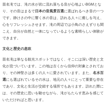
苗名滝では、滝の水が岩に流れ落ちる音が心地よいBGMとな
り、その音はまるで
日本の音風景百選
に選ばれるべき音の一つ
です。静けさの中に響く水の音は、訪れる人々に癒しを与え、
心をリフレッシュさせます。滝の周辺では小鳥のさえずりも聞
こえ、自分が自然と一体になっているような素晴らしい体験が
できます。
文化と歴史の息吹
苗名滝は単なる観光スポットではなく、そこには深い歴史と文
化が息づいています。この地は古くから信仰の対象とされてお
り、その神聖さは多くの人々に愛されています。また、
名水百
選
にも選ばれているその水は、地元の人々にとって重要な存在
であり、文化と生活が交錯する場所でもあります。訪れた際に
は、その歴史に思いを馳せながら、滝がもたらす恵みを感じて
いただければと思います。