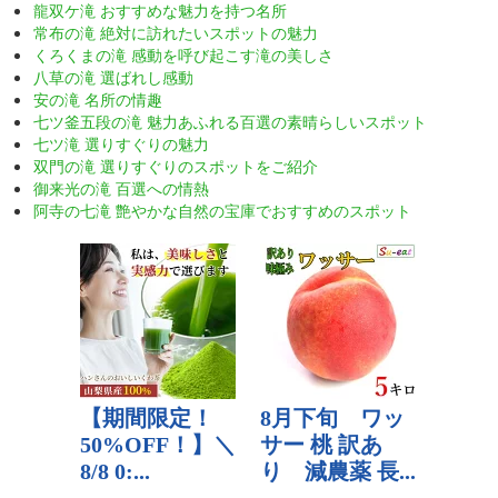
龍双ケ滝 おすすめな魅力を持つ名所
常布の滝 絶対に訪れたいスポットの魅力
くろくまの滝 感動を呼び起こす滝の美しさ
八草の滝 選ばれし感動
安の滝 名所の情趣
七ツ釜五段の滝 魅力あふれる百選の素晴らしいスポット
七ツ滝 選りすぐりの魅力
双門の滝 選りすぐりのスポットをご紹介
御来光の滝 百選への情熱
阿寺の七滝 艶やかな自然の宝庫でおすすめのスポット