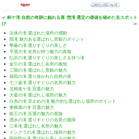
≪
鈴ケ滝 自然の奇跡に触れる喜
惣滝 選定の価値を秘めた名スポット
び
≫
法体の滝 選ばれた場所の感動
雨滝 魅力ある選ばれし景観のポイント
華厳の滝 選りすぐりの美しさ
平湯大滝 名所が持つ魅力の真髄
払沢の滝 選りすぐりの美しさを持つ滝
金引の滝 選ばれし名所の風情
三階の滝 選ばれし景観の魅力
袋田の滝 選り抜かれた自然の美
七ツ釜滝 選りすぐりの名所の魅力
北精進ケ滝 百選の魅力
大釜の滝 選ばれし場所の魅力
白糸の滝 音止めの滝 魅力的な選ばれし場所のポイント
東椎屋の滝 百選の魅力
龍王の滝 百選の魅力の真髄
洒水の滝 選りすぐりの名景の風情
三本滝 選ばれし名所の魅力
インクラの滝 選ばれし場所の魅力
阿弥陀ケ滝 選ばれた美しさの魅力