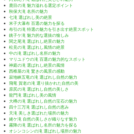
鹿目の滝 魅力溢れる選定ポイント
秋保大滝 名所の魅力
七滝 選ばれし美の絶景
米子大瀑布 百選の魅力を探る
布引の滝 特選の魅力を引き出す絶景スポット
銚子ケ滝 魅力的な選抜の愉しみ
関之尾滝 選ばれし絶景の魅力
松見の滝 選ばれし風情の絶景
中の滝 選ばれし名所の魅力
マリユドウの滝 百選の魅力的なスポット
神庭の滝 選ばれし絶景の風情
西椎屋の滝 驚きの風景の感動
寂地峡五竜の滝 選ばれし自然の魅力
飛竜 賀老の滝 選り抜かれた自然の美
原尻の滝 選ばれし自然の美しさ
龍門滝 選ばれし美の風情
大樽の滝 選ばれし自然の宝石の魅力
四十三万滝 選ばれし自然の恵み
天滝 美しき選ばれた場所の魅力
姥ケ滝 自然の美しさが織りなす魅力
霧降の滝 選ばれし名所の魅力を探る
オシンコシンの滝 選ばれし場所の魅力