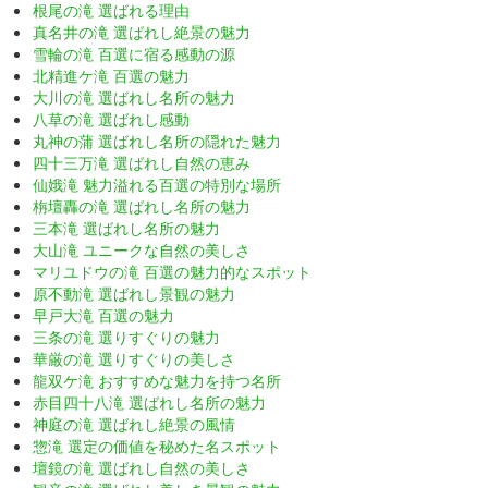
根尾の滝 選ばれる理由
真名井の滝 選ばれし絶景の魅力
雪輪の滝 百選に宿る感動の源
北精進ケ滝 百選の魅力
大川の滝 選ばれし名所の魅力
八草の滝 選ばれし感動
丸神の蒲 選ばれし名所の隠れた魅力
四十三万滝 選ばれし自然の恵み
仙娥滝 魅力溢れる百選の特別な場所
栴壇轟の滝 選ばれし名所の魅力
三本滝 選ばれし名所の魅力
大山滝 ユニークな自然の美しさ
マリユドウの滝 百選の魅力的なスポット
原不動滝 選ばれし景観の魅力
早戸大滝 百選の魅力
三条の滝 選りすぐりの魅力
華厳の滝 選りすぐりの美しさ
龍双ケ滝 おすすめな魅力を持つ名所
赤目四十八滝 選ばれし名所の魅力
神庭の滝 選ばれし絶景の風情
惣滝 選定の価値を秘めた名スポット
壇鏡の滝 選ばれし自然の美しさ