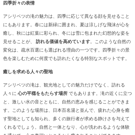
四季折々の表情
アシリベツの滝の魅力は、四季に応じて異なる顔を見せること
にもあります。春には新緑に囲まれ、夏は涼しげな飛沫が心を
癒し、秋には紅葉に彩られ、冬には雪に包まれた幻想的な姿を
見せることが、
訪れる価値を高めています
。このような自然の
変化は、疏水百選にも選ばれる理由の一つです。四季折々の景
色を楽しむために何度でも訪れたくなる特別なスポットです。
癒しを求める人々の聖地
アシリベツの滝は、観光地としての魅力だけでなく、訪れる
人々に
心の平穏をもたらす場所
でもあります。滝の近くに立つ
と、激しい水の音とともに、自然の恵みを感じることができま
す。このような場所は、日本百名湯と並んで、疲れた心身を癒
す聖地としても知られ、多くの旅行者が求める静けさを与えて
くれるでしょう。自然と一体となり、心が洗われるような体験