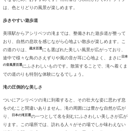
は、色とりどりの風景が楽しめます。
歩きやすい遊歩道
美瑛駅からアシリベツの滝までは、整備された遊歩道が整って
おり、自然の息吹を感じながら心地よい散歩が楽しめます。こ
疏水百選
の道のりは、
にも選ばれた美しい風景が広がっており、
日本
途中で様々な鳥のさえずりや風の音が耳に心地よく、まさに
の音風景百選
にふさわしいものです。散策することで、滝へ着くま
での道のりも特別な体験になるでしょう。
滝の圧倒的な美しさ
ついにアシリベツの滝に到着すると、その壮大な姿に思わず息
をのむこと間違いありません。滝の周囲には豊かな自然が広が
日本の滝百選
り、
の一つとして名を刻むにふさわしい美しさが広が
ります。この場所では、訪れる人々がその場でしか味わえない