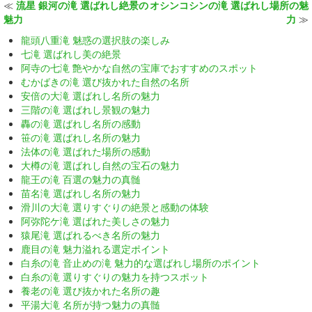
≪
流星 銀河の滝 選ばれし絶景の
オシンコシンの滝 選ばれし場所の魅
魅力
力
≫
龍頭八重滝 魅惑の選択肢の楽しみ
七滝 選ばれし美の絶景
阿寺の七滝 艶やかな自然の宝庫でおすすめのスポット
むかばきの滝 選び抜かれた自然の名所
安倍の大滝 選ばれし名所の魅力
三階の滝 選ばれし景観の魅力
轟の滝 選ばれし名所の感動
笹の滝 選ばれし名所の魅力
法体の滝 選ばれた場所の感動
大樽の滝 選ばれし自然の宝石の魅力
龍王の滝 百選の魅力の真髄
苗名滝 選ばれし名所の魅力
滑川の大滝 選りすぐりの絶景と感動の体験
阿弥陀ケ滝 選ばれた美しさの魅力
猿尾滝 選ばれるべき名所の魅力
鹿目の滝 魅力溢れる選定ポイント
白糸の滝 音止めの滝 魅力的な選ばれし場所のポイント
白糸の滝 選りすぐりの魅力を持つスポット
養老の滝 選び抜かれた名所の趣
平湯大滝 名所が持つ魅力の真髄