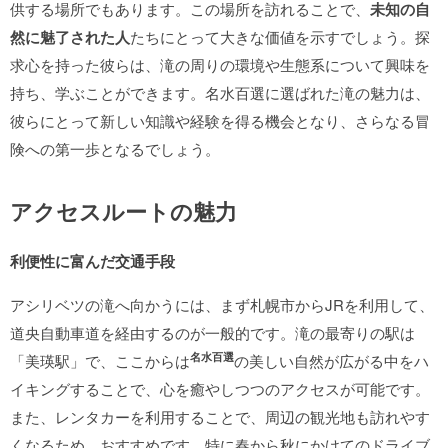
供する場所でもあります。この場所を訪れることで、
未知の自
然に魅了された人
たちにとって大きな価値を示すでしょう。探
求心を持った彼らは、滝の周りの環境や生態系について興味を
持ち、学ぶことができます。名水百選に選ばれた滝の魅力は、
彼らにとって新しい知識や経験を得る機会となり、さらなる冒
険への第一歩となるでしょう。
アクセスルートの魅力
利便性に富んだ交通手段
アシリベツの滝へ向かうには、まず札幌市からJRを利用して、
道央自動車道を経由するのが一般的です。滝の最寄りの駅は
名水百選
「美瑛駅」で、ここからは
の美しい自然が広がる中をハ
イキングすることで、心を癒やしつつのアクセスが可能です。
また、レンタカーを利用することで、周辺の観光地も訪れやす
くなるため、おすすめです。特に春から秋にかけてのドライブ