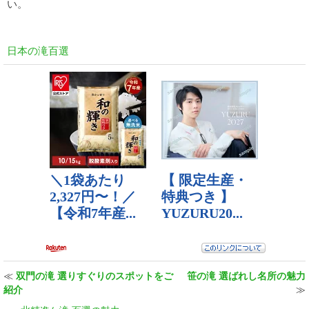
い。
日本の滝百選
≪
双門の滝 選りすぐりのスポットをご
笹の滝 選ばれし名所の魅力
紹介
≫