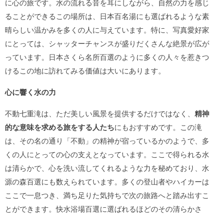
に心の旅です。水の流れる音を耳にしながら、自然の力を感じ
ることができるこの場所は、日本百名湯にも選ばれるような素
晴らしい温かみを多くの人に与えています。特に、写真愛好家
にとっては、シャッターチャンスが盛りだくさんな絶景が広が
っています。日本さくら名所百選のように多くの人々を惹きつ
けるこの地に訪れてみる価値は大いにあります。
心に響く水の力
不動七重滝は、ただ美しい風景を提供するだけではなく、
精神
的な意味を求める旅をする人たち
にもおすすめです。この滝
は、その名の通り「不動」の精神が宿っているかのようで、多
くの人にとっての心の支えとなっています。ここで得られる水
は清らかで、心を洗い流してくれるような力を秘めており、水
源の森百選にも数えられています。多くの登山者やハイカーは
ここで一息つき、満ち足りた気持ちで次の旅路へと踏み出すこ
とができます。快水浴場百選に選ばれるほどのその清らかさ