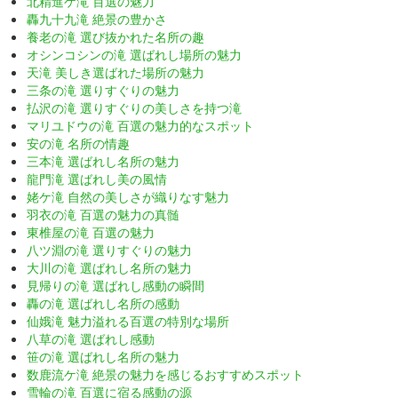
北精進ケ滝 百選の魅力
轟九十九滝 絶景の豊かさ
養老の滝 選び抜かれた名所の趣
オシンコシンの滝 選ばれし場所の魅力
天滝 美しき選ばれた場所の魅力
三条の滝 選りすぐりの魅力
払沢の滝 選りすぐりの美しさを持つ滝
マリユドウの滝 百選の魅力的なスポット
安の滝 名所の情趣
三本滝 選ばれし名所の魅力
龍門滝 選ばれし美の風情
姥ケ滝 自然の美しさが織りなす魅力
羽衣の滝 百選の魅力の真髄
東椎屋の滝 百選の魅力
八ツ淵の滝 選りすぐりの魅力
大川の滝 選ばれし名所の魅力
見帰りの滝 選ばれし感動の瞬間
轟の滝 選ばれし名所の感動
仙娥滝 魅力溢れる百選の特別な場所
八草の滝 選ばれし感動
笹の滝 選ばれし名所の魅力
数鹿流ケ滝 絶景の魅力を感じるおすすめスポット
雪輪の滝 百選に宿る感動の源