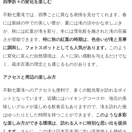
四季折々の変化を楽しむ
不動七重滝では、四季ごとに異なる表情を見せてくれます。春
には新緑の中での美しい蕾が、夏には滝の涼やかな水しぶき
が、秋には紅葉が滝を彩り、冬には雪化粧を施された滝の荘厳
さが堪能できます。
特に秋の紅葉の時期は、色合いが滝と見事
に調和し、フォトスポットとしても人気があります。
このよう
に変化に富んだ自然環境は、人々に深い感動を与えるだけでな
く、疏水百選の理念とも通じるものがあります。
アクセスと周辺の楽しみ方
不動七重滝へのアクセスも便利で、多くの観光客が訪れるポイ
ントとなっています。近隣にはハイキングコースや、地元の美
味しいグルメが楽しめる飲食店もありますので、滝を訪れた後
はゆったりとした時間を持つことができます。
このような多彩
な楽しみ方ができる環境は、訪れる人々に特別な思い出を提供
します。
さらに、この滝は日本百名湯に近い温泉地とも接続さ