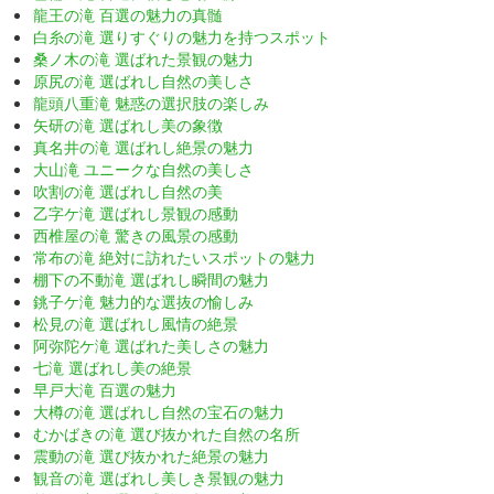
龍王の滝 百選の魅力の真髄
白糸の滝 選りすぐりの魅力を持つスポット
桑ノ木の滝 選ばれた景観の魅力
原尻の滝 選ばれし自然の美しさ
龍頭八重滝 魅惑の選択肢の楽しみ
矢研の滝 選ばれし美の象徴
真名井の滝 選ばれし絶景の魅力
大山滝 ユニークな自然の美しさ
吹割の滝 選ばれし自然の美
乙字ケ滝 選ばれし景観の感動
西椎屋の滝 驚きの風景の感動
常布の滝 絶対に訪れたいスポットの魅力
棚下の不動滝 選ばれし瞬間の魅力
銚子ケ滝 魅力的な選抜の愉しみ
松見の滝 選ばれし風情の絶景
阿弥陀ケ滝 選ばれた美しさの魅力
七滝 選ばれし美の絶景
早戸大滝 百選の魅力
大樽の滝 選ばれし自然の宝石の魅力
むかばきの滝 選び抜かれた自然の名所
震動の滝 選び抜かれた絶景の魅力
観音の滝 選ばれし美しき景観の魅力