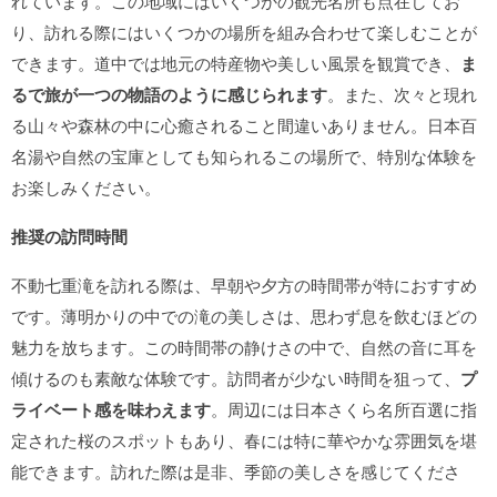
れています。この地域にはいくつかの観光名所も点在してお
り、訪れる際にはいくつかの場所を組み合わせて楽しむことが
できます。道中では地元の特産物や美しい風景を観賞でき、
ま
るで旅が一つの物語のように感じられます
。また、次々と現れ
る山々や森林の中に心癒されること間違いありません。日本百
名湯や自然の宝庫としても知られるこの場所で、特別な体験を
お楽しみください。
推奨の訪問時間
不動七重滝を訪れる際は、早朝や夕方の時間帯が特におすすめ
です。薄明かりの中での滝の美しさは、思わず息を飲むほどの
魅力を放ちます。この時間帯の静けさの中で、自然の音に耳を
傾けるのも素敵な体験です。訪問者が少ない時間を狙って、
プ
ライベート感を味わえます
。周辺には日本さくら名所百選に指
定された桜のスポットもあり、春には特に華やかな雰囲気を堪
能できます。訪れた際は是非、季節の美しさを感じてくださ