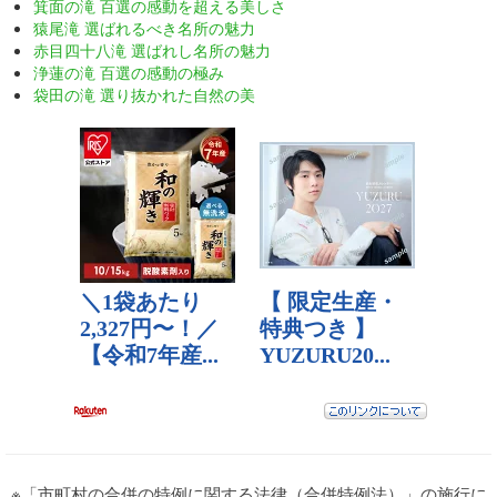
箕面の滝 百選の感動を超える美しさ
猿尾滝 選ばれるべき名所の魅力
赤目四十八滝 選ばれし名所の魅力
浄蓮の滝 百選の感動の極み
袋田の滝 選り抜かれた自然の美
※「市町村の合併の特例に関する法律（合併特例法）」の施行に