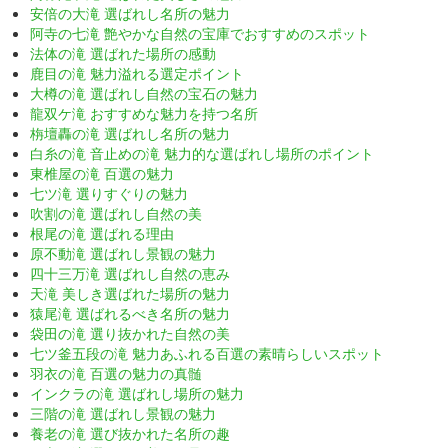
安倍の大滝 選ばれし名所の魅力
阿寺の七滝 艶やかな自然の宝庫でおすすめのスポット
法体の滝 選ばれた場所の感動
鹿目の滝 魅力溢れる選定ポイント
大樽の滝 選ばれし自然の宝石の魅力
龍双ケ滝 おすすめな魅力を持つ名所
栴壇轟の滝 選ばれし名所の魅力
白糸の滝 音止めの滝 魅力的な選ばれし場所のポイント
東椎屋の滝 百選の魅力
七ツ滝 選りすぐりの魅力
吹割の滝 選ばれし自然の美
根尾の滝 選ばれる理由
原不動滝 選ばれし景観の魅力
四十三万滝 選ばれし自然の恵み
天滝 美しき選ばれた場所の魅力
猿尾滝 選ばれるべき名所の魅力
袋田の滝 選り抜かれた自然の美
七ツ釜五段の滝 魅力あふれる百選の素晴らしいスポット
羽衣の滝 百選の魅力の真髄
インクラの滝 選ばれし場所の魅力
三階の滝 選ばれし景観の魅力
養老の滝 選び抜かれた名所の趣