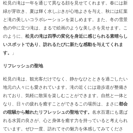
松見の滝は一年を通じて異なる顔を見せてくれます。春には新
緑が芽吹き、夏は輝く水しぶきが心地よさを与え、秋には紅葉
と滝の美しいコラボレーションを楽しめます。また、冬の雪景
色の中に立つ滝は、まるで絵画のような美しさを見せます。こ
のように、
松見の滝は四季の変化を身近に感じられる素晴らし
いスポットであり、訪れるたびに新たな感動を与えてくれま
す。
」
リフレッシュの聖地
松見の滝は、観光客だけでなく、静かなひとときを過ごしたい
地元の人々にも愛されています。滝の近くには遊歩道が整備さ
れており、気軽に散策を楽しむことができます。自然と一体と
なり、日々の疲れを癒すことができるこの場所は、まさに
都会
の喧騒から離れたリフレッシュの聖地です。
名水百選にも選ば
れる水質の良さが、心と身体を癒す力を持っていると考えられ
ています。ぜひ一度、訪れてその魅力を体感してみてくださ