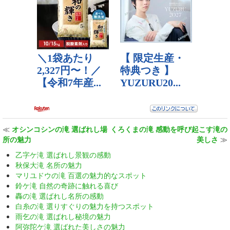
≪
オシンコシンの滝 選ばれし場
くろくまの滝 感動を呼び起こす滝の
所の魅力
美しさ
≫
乙字ケ滝 選ばれし景観の感動
秋保大滝 名所の魅力
マリユドウの滝 百選の魅力的なスポット
鈴ケ滝 自然の奇跡に触れる喜び
轟の滝 選ばれし名所の感動
白糸の滝 選りすぐりの魅力を持つスポット
雨乞の滝 選ばれし秘境の魅力
阿弥陀ケ滝 選ばれた美しさの魅力