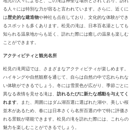
地元の人々によると、この滝は神聖な場所とされており、訪れ
る人々には特別な力が宿ると言われています。さらに、近くに
は
歴史的な建造物
や神社も点在しており、文化的な体験ができ
るスポットも多くあります。松見の滝は、日本百名湯としても
知られる温泉地からも近く、訪れた際には癒しの温泉も楽しむ
ことができます。
アクティビティと観光名所
松見の滝周辺では、さまざまなアクティビティが楽しめます。
ハイキングや自然観察を通じて、自らは自然の中で忘れられな
い体験ができるでしょう。冬には雪景色が広がり、季節ごとに
異なる表情を見せる滝は、
訪れるたびに新たな感動を与えてく
れます
。また、周囲にはダム湖百選に選ばれた湖や、美しい桜
並木があるため、春には日本さくら名所百選の中で特に評価さ
れる景観が堪能できます。松見の滝を訪れた際には、これらの
魅力を楽しむことができるでしょう。