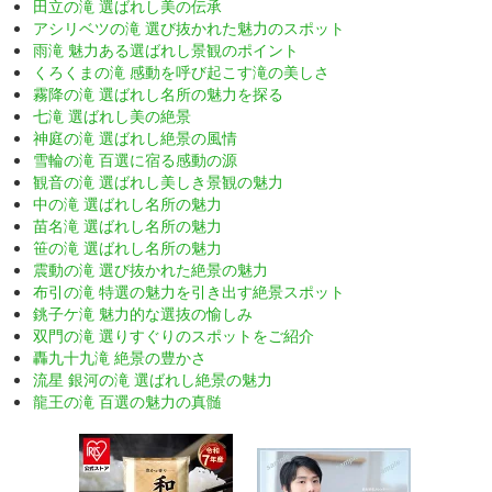
田立の滝 選ばれし美の伝承
アシリベツの滝 選び抜かれた魅力のスポット
雨滝 魅力ある選ばれし景観のポイント
くろくまの滝 感動を呼び起こす滝の美しさ
霧降の滝 選ばれし名所の魅力を探る
七滝 選ばれし美の絶景
神庭の滝 選ばれし絶景の風情
雪輪の滝 百選に宿る感動の源
観音の滝 選ばれし美しき景観の魅力
中の滝 選ばれし名所の魅力
苗名滝 選ばれし名所の魅力
笹の滝 選ばれし名所の魅力
震動の滝 選び抜かれた絶景の魅力
布引の滝 特選の魅力を引き出す絶景スポット
銚子ケ滝 魅力的な選抜の愉しみ
双門の滝 選りすぐりのスポットをご紹介
轟九十九滝 絶景の豊かさ
流星 銀河の滝 選ばれし絶景の魅力
龍王の滝 百選の魅力の真髄