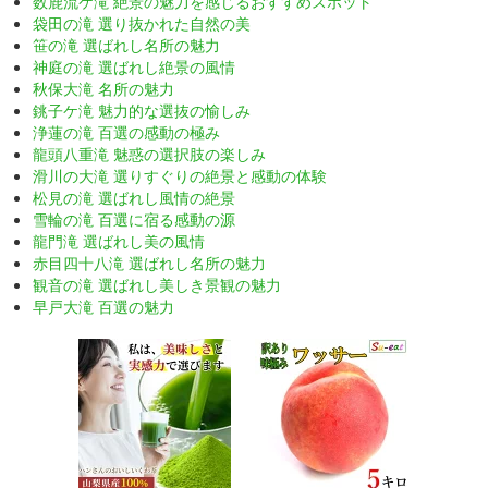
数鹿流ケ滝 絶景の魅力を感じるおすすめスポット
袋田の滝 選り抜かれた自然の美
笹の滝 選ばれし名所の魅力
神庭の滝 選ばれし絶景の風情
秋保大滝 名所の魅力
銚子ケ滝 魅力的な選抜の愉しみ
浄蓮の滝 百選の感動の極み
龍頭八重滝 魅惑の選択肢の楽しみ
滑川の大滝 選りすぐりの絶景と感動の体験
松見の滝 選ばれし風情の絶景
雪輪の滝 百選に宿る感動の源
龍門滝 選ばれし美の風情
赤目四十八滝 選ばれし名所の魅力
観音の滝 選ばれし美しき景観の魅力
早戸大滝 百選の魅力