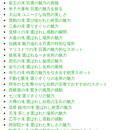
龍王の滝 百選の魅力の真髄
米子大瀑布 百選の魅力を探る
大山滝 ユニークな自然の美しさ
震動の滝 選び抜かれた絶景の魅力
三条の滝 選りすぐりの魅力
見帰りの滝 選ばれし感動の瞬間
大釜の滝 選ばれし場所の魅力
仙娥滝 魅力溢れる百選の特別な場所
マリユドウの滝 百選の魅力的なスポット
猿尾滝 選ばれるべき名所の魅力
雨乞の滝 選ばれし秘境の魅力
金引の滝 選ばれし名所の風情
布引の滝 特選の魅力を引き出す絶景スポット
不動七重滝 選りすぐりの名所の魅力
阿寺の七滝 艶やかな自然の宝庫でおすすめのスポット
西椎屋の滝 驚きの風景の感動
七ツ滝 選りすぐりの魅力
大樽の滝 選ばれし自然の宝石の魅力
流星 銀河の滝 選ばれし絶景の魅力
天滝 美しき選ばれた場所の魅力
乙字ケ滝 選ばれし景観の感動
阿弥陀ケ滝 選ばれた美しさの魅力