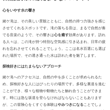
心をいやす水の響き
姥ケ滝は、その美しい景観とともに、自然の持つ力強さを感じ
させてくれるスポットです。滝の落ちる音は、まるで自然が奏
でる音楽のようで、その響きは
心を癒す
効果があります。訪れ
る人々は、この滝が持つ特別な空気感に引き込まれ、日常の疲
れを忘れさせてくれることでしょう。ここは名水百選にも選ば
れた場所で、その透き通った水は訪れた者を魅了します。
探検好きにはたまらないアプローチ
姥ケ滝へのアクセスは、自然の中を歩くことが求められるた
め、探検好きな人にはぴったりの場所です。多様な裏道を進む
ことができ、様々な植物や動物たちと触れ合うことができま
す。時には急な坂道を登らなければならないこともあります
が、この冒険心をくすぐる体験は
やみつきになる
ことでしょ