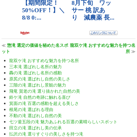
≪
惣滝 選定の価値を秘めた名スポ
龍双ケ滝 おすすめな魅力を持つ名
ット
所
≫
龍双ケ滝 おすすめな魅力を持つ名所
三本滝 選ばれし名所の魅力
轟の滝 選ばれし名所の感動
原尻の滝 選ばれし自然の美しさ
三階の滝 選ばれし景観の魅力
飛竜 賀老の滝 選り抜かれた自然の美
鈴ケ滝 自然の奇跡に触れる喜び
箕面の滝 百選の感動を超える美しさ
根尾の滝 選ばれる理由
不動の滝 選ばれし自然の美
七ツ釜五段の滝 魅力あふれる百選の素晴らしいスポット
田立の滝 選ばれし美の伝承
払沢の滝 選りすぐりの美しさを持つ滝