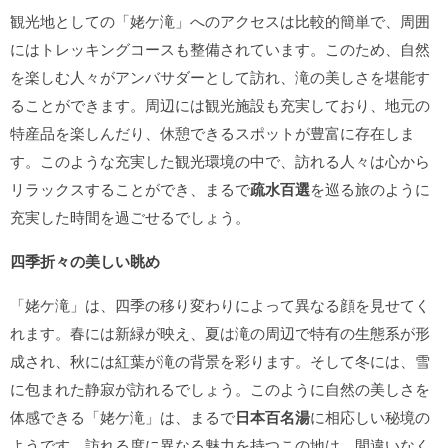
観光地としての「姥ケ滝」へのアクセスは比較的簡単で、周囲
にはトレッキングコースも整備されています。このため、自然
を楽しむ人々がアンバサダーとして訪れ、滝の美しさを堪能す
ることができます。周辺には観光施設も充実しており、地元の
特産品を楽しんだり、休憩できるスポットが豊富に存在しま
す。このような充実した観光環境の中で、訪れる人々は心から
リラックスすることができ、まるで
疏水百選
を巡る旅のように
充実した時間を過ごせるでしょう。
四季折々の美しい眺め
「姥ケ滝」は、四季の移り変わりによって異なる顔を見せてく
れます。春には新緑が映え、夏は滝の周辺で特有の生態系が形
成され、秋には紅葉が滝の背景を彩ります。そして冬には、雪
に包まれた静寂が訪れるでしょう。このように自然の美しさを
体感できる「姥ケ滝」は、まるで
日本百名湯
に相応しい秘境の
ようです。訪れる度に異なる魅力を持つこの地は、間違いなく