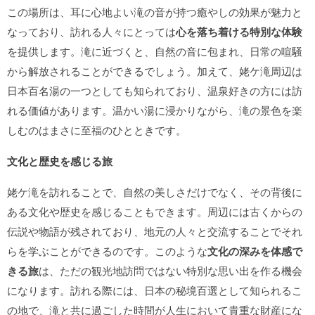
この場所は、耳に心地よい滝の音が持つ癒やしの効果が魅力と
なっており、訪れる人々にとっては
心を落ち着ける特別な体験
を提供します。滝に近づくと、自然の音に包まれ、日常の喧騒
から解放されることができるでしょう。加えて、姥ケ滝周辺は
日本百名湯の一つとしても知られており、温泉好きの方には訪
れる価値があります。温かい湯に浸かりながら、滝の景色を楽
しむのはまさに至福のひとときです。
文化と歴史を感じる旅
姥ケ滝を訪れることで、自然の美しさだけでなく、その背後に
ある文化や歴史を感じることもできます。周辺には古くからの
伝説や物語が残されており、地元の人々と交流することでそれ
らを学ぶことができるのです。このような
文化の深みを体感で
きる旅
は、ただの観光地訪問ではない特別な思い出を作る機会
になります。訪れる際には、日本の秘境百選として知られるこ
の地で、滝と共に過ごした時間が人生において貴重な財産にな