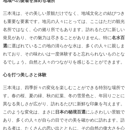
地域への愛着を深める場所
三本滝は、その美しい景観だけでなく、地域文化との結びつき
も重要な要素です。地元の人々にとっては、ここはただの観光
名所ではなく、心の拠り所でもあります。訪れるたびに新しい
発見があり、その魅力は尽きることがありません。特に
名水百
選
に選ばれているこの地の清らかな水は、多くの人々に親しま
れており、その味わいは一度体験すると忘れられないものとな
るでしょう。自然と人々のつながりを感じることができます。
心を打つ美しさと体験
三本滝は、四季折々の変化を楽しむことができる特別な場所で
す。春の桜、夏の緑、秋の紅葉、冬の雪景色と、年回りごとに
異なる美しさが広がり、訪れるたびに新鮮な印象を与えます。
このような変化は、まさに
日本の秘境百選
にふさわしい景観で
あり、多くの人々が自らの目でその美を確かめに訪れます。訪
れる者は、たくさんの思い出とともに、その自然の偉大さを心