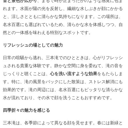
音と景色が広がり
、まるで時が止まったかのような感覚に包ま
れます。水面が陽の光を反射し、繊細な水しぶきが顔にかかる
と、涼しさとともに清らかな気持ちになります。この場所は、
名水百選にも選ばれているため、清らかな水を体感しつつ、自
然との一体感を味わえる特別なスポットです。
リフレッシュの場としての魅力
日常の喧騒から逃れ、三本滝でのひとときは、心がリフレッシ
ュされる貴重な体験です。静かな空間に身を委ねて、滝の音を
じっくりと聴くことは、
心を洗い流すような効果
をもたらしま
す。特に、滝の風景をバックにした散策は、ストレス解消にも
効果的です。滝の周辺には、名水百選にもピッタリな清らかな
水が流れており、その水で顔を洗うこともおすすめです。
四季折々の魅力を感じる
三本滝は、各季節によって異なる顔を見せます。春には新緑と