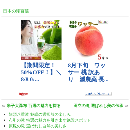
日本の滝百選
≪
米子大瀑布 百選の魅力を探る
田立の滝 選ばれし美の伝承
≫
龍頭八重滝 魅惑の選択肢の楽しみ
布引の滝 特選の魅力を引き出す絶景スポット
原尻の滝 選ばれし自然の美しさ