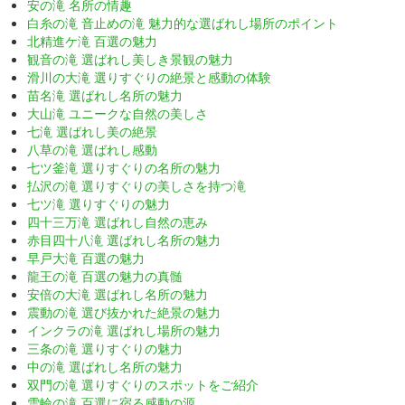
安の滝 名所の情趣
白糸の滝 音止めの滝 魅力的な選ばれし場所のポイント
北精進ケ滝 百選の魅力
観音の滝 選ばれし美しき景観の魅力
滑川の大滝 選りすぐりの絶景と感動の体験
苗名滝 選ばれし名所の魅力
大山滝 ユニークな自然の美しさ
七滝 選ばれし美の絶景
八草の滝 選ばれし感動
七ツ釜滝 選りすぐりの名所の魅力
払沢の滝 選りすぐりの美しさを持つ滝
七ツ滝 選りすぐりの魅力
四十三万滝 選ばれし自然の恵み
赤目四十八滝 選ばれし名所の魅力
早戸大滝 百選の魅力
龍王の滝 百選の魅力の真髄
安倍の大滝 選ばれし名所の魅力
震動の滝 選び抜かれた絶景の魅力
インクラの滝 選ばれし場所の魅力
三条の滝 選りすぐりの魅力
中の滝 選ばれし名所の魅力
双門の滝 選りすぐりのスポットをご紹介
雪輪の滝 百選に宿る感動の源