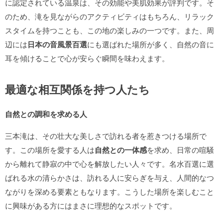
に認定されている温泉は、その効能や美肌効果が評判です。そ
のため、滝を見ながらのアクティビティはもちろん、リラック
スタイムを持つことも、この地の楽しみの一つです。また、周
辺には
日本の音風景百選
にも選ばれた場所が多く、自然の音に
耳を傾けることで心が安らぐ瞬間を味わえます。
最適な相互関係を持つ人たち
自然との調和を求める人
三本滝は、その壮大な美しさで訪れる者を惹きつける場所で
す。この場所を愛する人は
自然との一体感
を求め、日常の喧騒
から離れて静寂の中で心を解放したい人々です。名水百選に選
ばれる水の清らかさは、訪れる人に安らぎを与え、人間的なつ
ながりを深める要素ともなります。こうした場所を楽しむこと
に興味がある方にはまさに理想的なスポットです。