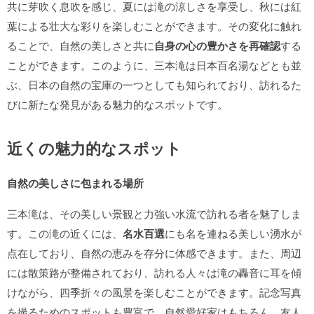
共に芽吹く息吹を感じ、夏には滝の涼しさを享受し、秋には紅
葉による壮大な彩りを楽しむことができます。その変化に触れ
ることで、自然の美しさと共に
自身の心の豊かさを再確認
する
ことができます。このように、三本滝は日本百名湯などとも並
ぶ、日本の自然の宝庫の一つとしても知られており、訪れるた
びに新たな発見がある魅力的なスポットです。
近くの魅力的なスポット
自然の美しさに包まれる場所
三本滝は、その美しい景観と力強い水流で訪れる者を魅了しま
す。この滝の近くには、
名水百選
にも名を連ねる美しい湧水が
点在しており、自然の恵みを存分に体感できます。また、周辺
には散策路が整備されており、訪れる人々は滝の轟音に耳を傾
けながら、四季折々の風景を楽しむことができます。記念写真
を撮るためのスポットも豊富で、自然愛好家はもちろん、友人