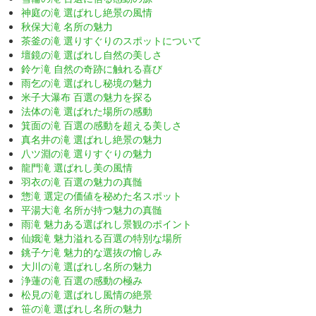
神庭の滝 選ばれし絶景の風情
秋保大滝 名所の魅力
茶釜の滝 選りすぐりのスポットについて
壇鏡の滝 選ばれし自然の美しさ
鈴ケ滝 自然の奇跡に触れる喜び
雨乞の滝 選ばれし秘境の魅力
米子大瀑布 百選の魅力を探る
法体の滝 選ばれた場所の感動
箕面の滝 百選の感動を超える美しさ
真名井の滝 選ばれし絶景の魅力
八ツ淵の滝 選りすぐりの魅力
龍門滝 選ばれし美の風情
羽衣の滝 百選の魅力の真髄
惣滝 選定の価値を秘めた名スポット
平湯大滝 名所が持つ魅力の真髄
雨滝 魅力ある選ばれし景観のポイント
仙娥滝 魅力溢れる百選の特別な場所
銚子ケ滝 魅力的な選抜の愉しみ
大川の滝 選ばれし名所の魅力
浄蓮の滝 百選の感動の極み
松見の滝 選ばれし風情の絶景
笹の滝 選ばれし名所の魅力