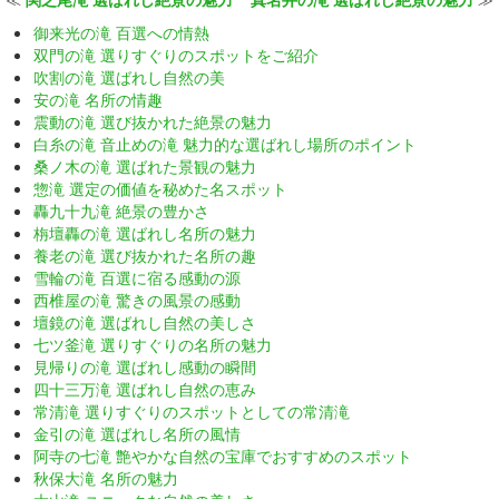
御来光の滝 百選への情熱
双門の滝 選りすぐりのスポットをご紹介
吹割の滝 選ばれし自然の美
安の滝 名所の情趣
震動の滝 選び抜かれた絶景の魅力
白糸の滝 音止めの滝 魅力的な選ばれし場所のポイント
桑ノ木の滝 選ばれた景観の魅力
惣滝 選定の価値を秘めた名スポット
轟九十九滝 絶景の豊かさ
栴壇轟の滝 選ばれし名所の魅力
養老の滝 選び抜かれた名所の趣
雪輪の滝 百選に宿る感動の源
西椎屋の滝 驚きの風景の感動
壇鏡の滝 選ばれし自然の美しさ
七ツ釜滝 選りすぐりの名所の魅力
見帰りの滝 選ばれし感動の瞬間
四十三万滝 選ばれし自然の恵み
常清滝 選りすぐりのスポットとしての常清滝
金引の滝 選ばれし名所の風情
阿寺の七滝 艶やかな自然の宝庫でおすすめのスポット
秋保大滝 名所の魅力