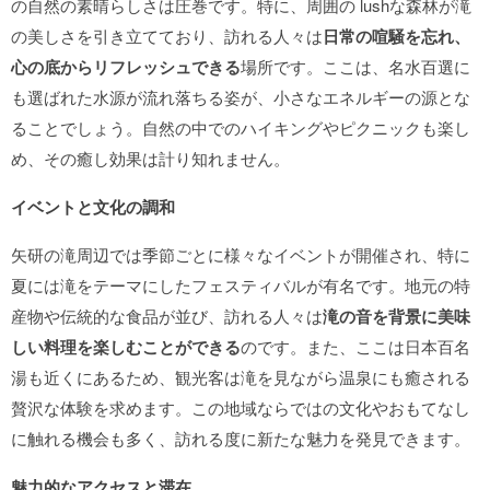
の自然の素晴らしさは圧巻です。特に、周囲の lushな森林が滝
の美しさを引き立てており、訪れる人々は
日常の喧騒を忘れ、
心の底からリフレッシュできる
場所です。ここは、名水百選に
も選ばれた水源が流れ落ちる姿が、小さなエネルギーの源とな
ることでしょう。自然の中でのハイキングやピクニックも楽し
め、その癒し効果は計り知れません。
イベントと文化の調和
矢研の滝周辺では季節ごとに様々なイベントが開催され、特に
夏には滝をテーマにしたフェスティバルが有名です。地元の特
産物や伝統的な食品が並び、訪れる人々は
滝の音を背景に美味
しい料理を楽しむことができる
のです。また、ここは日本百名
湯も近くにあるため、観光客は滝を見ながら温泉にも癒される
贅沢な体験を求めます。この地域ならではの文化やおもてなし
に触れる機会も多く、訪れる度に新たな魅力を発見できます。
魅力的なアクセスと滞在