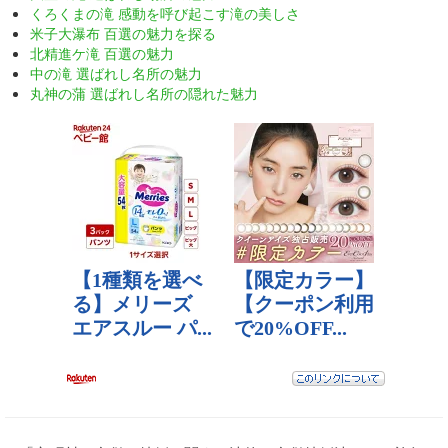
くろくまの滝 感動を呼び起こす滝の美しさ
米子大瀑布 百選の魅力を探る
北精進ケ滝 百選の魅力
中の滝 選ばれし名所の魅力
丸神の蒲 選ばれし名所の隠れた魅力