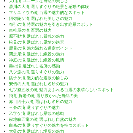
大山滝 ユニークな自然の美しさ
滑川の大滝 選りすぐりの絶景と感動の体験
マリユドウの滝 百選の魅力的なスポット
阿弥陀ケ滝 選ばれた美しさの魅力
布引の滝 特選の魅力を引き出す絶景スポット
東椎屋の滝 百選の魅力
原不動滝 選ばれし景観の魅力
松見の滝 選ばれし風情の絶景
鹿目の滝 魅力溢れる選定ポイント
関之尾滝 選ばれし絶景の魅力
神庭の滝 選ばれし絶景の風情
轟の滝 選ばれし名所の感動
八ツ淵の滝 選りすぐりの魅力
銚子ケ滝 魅力的な選抜の愉しみ
安倍の大滝 選ばれし名所の魅力
七ツ釜五段の滝 魅力あふれる百選の素晴らしいスポット
飛竜 賀老の滝 選り抜かれた自然の美
赤目四十八滝 選ばれし名所の魅力
三条の滝 選りすぐりの魅力
乙字ケ滝 選ばれし景観の感動
寂地峡五竜の滝 選ばれし自然の魅力
白糸の滝 選りすぐりの魅力を持つスポット
大釜の滝 選ばれし場所の魅力