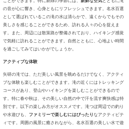
ことができます。特に新緑の季節には、
新鮮な空気
とともに滝
の音が心に響き、心身ともにリフレッシュできます。名水百選
として選ばれているこの滝の水は清らかで、遠くからでもその
美しさを感じることができるため、訪れる人々の心を捉えま
す。また、周辺には散策路が整備されており、ハイキング感覚
で気軽に訪れることができます。自然とともに、心地よい時間
を過ごしてみてはいかがでしょうか。
アクティブな体験
矢研の滝では、ただ美しい風景を眺めるだけでなく、アクティ
ブな体験も楽しむことができます。滝の近くにはトレッキング
コースがあり、登山やハイキングを楽しむことができるので
す。特に春や秋は、その美しい自然の中で汗を流す爽快感は特
別です。以下の楽しみ方がオススメです。滝つぼ周辺での釣り
や水遊びも、
ファミリーで楽しむにはぴったり
なアクティビテ
ィです。周囲の風景に癒されながら、名水百選の美しい水で遊