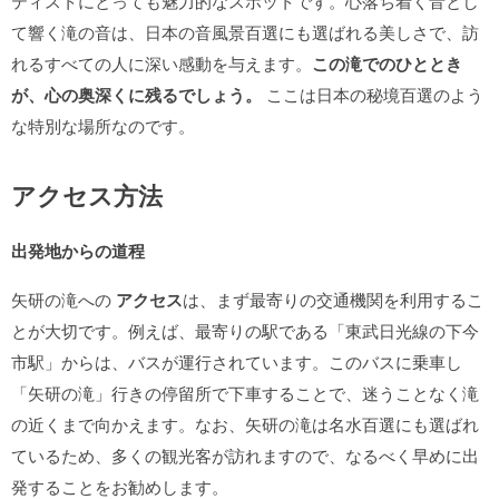
ティストにとっても魅力的なスポットです。心落ち着く音とし
て響く滝の音は、日本の音風景百選にも選ばれる美しさで、訪
れるすべての人に深い感動を与えます。
この滝でのひととき
が、心の奥深くに残るでしょう。
ここは日本の秘境百選のよう
な特別な場所なのです。
アクセス方法
出発地からの道程
矢研の滝への
アクセス
は、まず最寄りの交通機関を利用するこ
とが大切です。例えば、最寄りの駅である「東武日光線の下今
市駅」からは、バスが運行されています。このバスに乗車し
「矢研の滝」行きの停留所で下車することで、迷うことなく滝
の近くまで向かえます。なお、矢研の滝は名水百選にも選ばれ
ているため、多くの観光客が訪れますので、なるべく早めに出
発することをお勧めします。