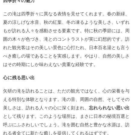
四季折々の魅力
この滝は四季折々に異なる表情を見せてくれます。春の新緑、
夏の涼しげな水音、秋の紅葉、冬の凍るような美しさ、いずれ
もが訪れる人々を感動させる要素です。特に秋の季節には、周
囲の木々が色づき、滝とのコントラストが実に幻想的です。訪
れた観光客はその美しい景色に心打たれ、日本百名湯とも言う
べき癒しの場であることを実感します。やはり、自然の美しさ
はその時期にしか味わえない貴重な経験です。
心に残る思い出
矢研の滝を訪れることは、ただの観光ではなく、心の栄養を与
える特別な体験となります。滝の音、周囲の自然、そしてその
美しさは、訪れる人々の心に深く刻まれ、
忘れられない思い出
として残ります。このような場所は、まさに日本の秘境百選と
呼ぶにふさわしいでしょう。滝を囲む自然と豊かな水源は、訪
れる者全てに新たな癒しを提供してくれるはずです。