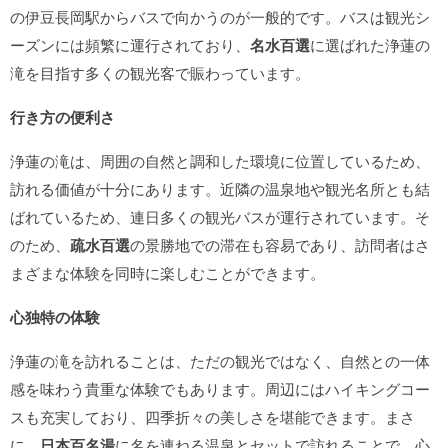
の伊豆長岡駅からバスで向かうのが一般的です。バスは観光シ
ーズンには頻繁に運行されており、
名水百選
に選ばれた浄蓮の
滝を目指す多くの観光客で賑わっています。
行き方の便利さ
浄蓮の滝は、周囲の自然と調和した環境に位置しているため、
訪れる価値が十分にあります。近隣の温泉地や観光名所とも結
ばれているため、連日多くの観光バスが運行されています。そ
のため、
疏水百選
の景勝地での滞在も容易であり、訪問者はさ
まざまな体験を同時に楽しむことができます。
心独特の体験
浄蓮の滝を訪れることは、ただの観光ではなく、自然との一体
感を味わう貴重な体験でもあります。周辺にはハイキングコー
スも充実しており、四季折々の美しさを堪能できます。まさ
に、
日本百名湯
に名を連ねる温泉とセットで訪れることで、心