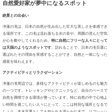
自然愛好家が夢中になるスポット
絶景との出会い
浄蓮の滝は、日本の自然が生み出した壮大な美しさを体感でき
る場所です。この滝は流れ落ちる水の音や、周囲の澄んだ空気
が心を癒やしてくれるため、
特に自然にフリーな人々にとって
は天国のようなスポットです
。訪れることで、日本の滝百選に
選ばれたその理由を実感することができ、自然と一体になった
感覚を味わえます。
アクティビティとリラクゼーション
浄蓮の滝周辺では、多様なアクティビティが楽しめるのも魅力
の一つです。トレッキングやピクニックなど、自分のペースで
自然を満喫できる環境が整っています。特に
自然の中で心地よ
い時間を過ごしたい人々にとって、ここは特別な場所となるで
しょう。名水百選としても知られる清らかな水で、リフレッシ