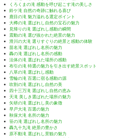
くろくまの滝 感動を呼び起こす滝の美しさ
鈴ケ滝 自然の奇跡に触れる喜び
鹿目の滝 魅力溢れる選定ポイント
大樽の滝 選ばれし自然の宝石の魅力
見帰りの滝 選ばれし感動の瞬間
震動の滝 選び抜かれた絶景の魅力
滑川の大滝 選りすぐりの絶景と感動の体験
苗名滝 選ばれし名所の魅力
轟の滝 選ばれし名所の感動
法体の滝 選ばれた場所の感動
布引の滝 特選の魅力を引き出す絶景スポット
八草の滝 選ばれし感動
雪輪の滝 百選に宿る感動の源
吹割の滝 選ばれし自然の美
四十三万滝 選ばれし自然の恵み
天滝 美しき選ばれた場所の魅力
矢研の滝 選ばれし美の象徴
早戸大滝 百選の魅力
秋保大滝 名所の魅力
笹の滝 選ばれし名所の魅力
轟九十九滝 絶景の豊かさ
原不動滝 選ばれし景観の魅力