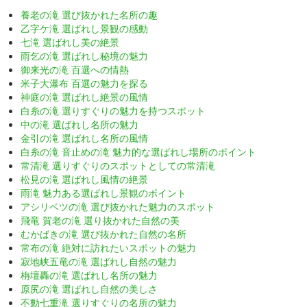
養老の滝 選び抜かれた名所の趣
乙字ケ滝 選ばれし景観の感動
七滝 選ばれし美の絶景
雨乞の滝 選ばれし秘境の魅力
御来光の滝 百選への情熱
米子大瀑布 百選の魅力を探る
神庭の滝 選ばれし絶景の風情
白糸の滝 選りすぐりの魅力を持つスポット
中の滝 選ばれし名所の魅力
金引の滝 選ばれし名所の風情
白糸の滝 音止めの滝 魅力的な選ばれし場所のポイント
常清滝 選りすぐりのスポットとしての常清滝
松見の滝 選ばれし風情の絶景
雨滝 魅力ある選ばれし景観のポイント
アシリベツの滝 選び抜かれた魅力のスポット
飛竜 賀老の滝 選り抜かれた自然の美
むかばきの滝 選び抜かれた自然の名所
常布の滝 絶対に訪れたいスポットの魅力
寂地峡五竜の滝 選ばれし自然の魅力
栴壇轟の滝 選ばれし名所の魅力
原尻の滝 選ばれし自然の美しさ
不動七重滝 選りすぐりの名所の魅力