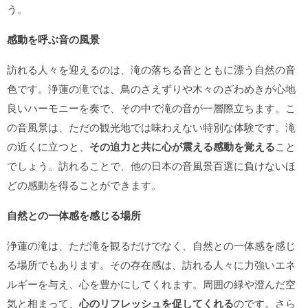
う。
感動を呼ぶ音の風景
訪れる人々を迎えるのは、滝の落ちる音とともに漂う自然の音
色です。浄蓮の滝では、鳥のさえずりや木々のざわめきが心地
良いハーモニーを奏で、その中で滝の音が一層際立ちます。こ
の音風景は、ただの観光地では味わえない特別な体験です。滝
の近くに立つと、
その迫力と共に心が震える感動を覚える
こと
でしょう。訪れることで、他の日本の音風景百選に負けないほ
どの感動を得ることができます。
自然との一体感を感じる場所
浄蓮の滝は、ただ滝を観るだけでなく、自然との一体感を感じ
る場所でもあります。その存在感は、訪れる人々に力強いエネ
ルギーを与え、心を豊かにしてくれます。周囲の緑や澄んだ空
気と相まって、
心のリフレッシュを促してくれる
のです。さら