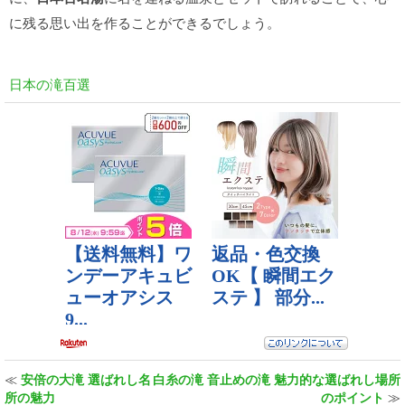
に残る思い出を作ることができるでしょう。
日本の滝百選
≪
安倍の大滝 選ばれし名
白糸の滝 音止めの滝 魅力的な選ばれし場所
所の魅力
のポイント
≫