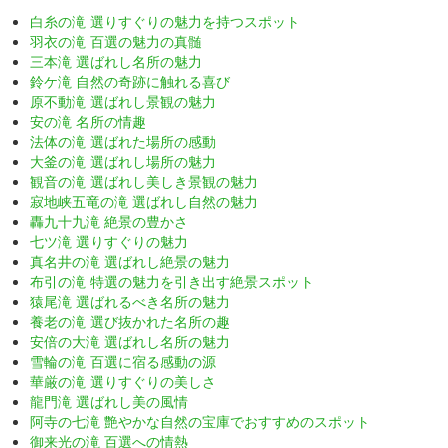
白糸の滝 選りすぐりの魅力を持つスポット
羽衣の滝 百選の魅力の真髄
三本滝 選ばれし名所の魅力
鈴ケ滝 自然の奇跡に触れる喜び
原不動滝 選ばれし景観の魅力
安の滝 名所の情趣
法体の滝 選ばれた場所の感動
大釜の滝 選ばれし場所の魅力
観音の滝 選ばれし美しき景観の魅力
寂地峡五竜の滝 選ばれし自然の魅力
轟九十九滝 絶景の豊かさ
七ツ滝 選りすぐりの魅力
真名井の滝 選ばれし絶景の魅力
布引の滝 特選の魅力を引き出す絶景スポット
猿尾滝 選ばれるべき名所の魅力
養老の滝 選び抜かれた名所の趣
安倍の大滝 選ばれし名所の魅力
雪輪の滝 百選に宿る感動の源
華厳の滝 選りすぐりの美しさ
龍門滝 選ばれし美の風情
阿寺の七滝 艶やかな自然の宝庫でおすすめのスポット
御来光の滝 百選への情熱