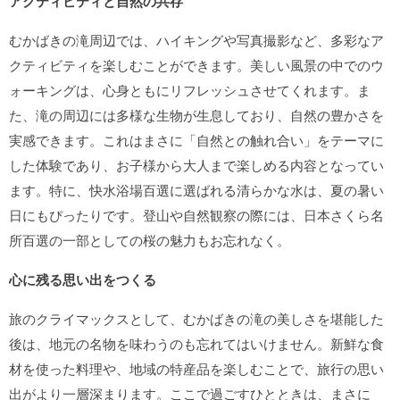
アクティビティと自然の共存
むかばきの滝周辺では、ハイキングや写真撮影など、多彩なア
クティビティを楽しむことができます。美しい風景の中でのウ
ォーキングは、心身ともにリフレッシュさせてくれます。ま
た、滝の周辺には多様な生物が生息しており、自然の豊かさを
実感できます。これはまさに「自然との触れ合い」をテーマに
した体験であり、お子様から大人まで楽しめる内容となってい
ます。特に、快水浴場百選に選ばれる清らかな水は、夏の暑い
日にもぴったりです。登山や自然観察の際には、日本さくら名
所百選の一部としての桜の魅力もお忘れなく。
心に残る思い出をつくる
旅のクライマックスとして、むかばきの滝の美しさを堪能した
後は、地元の名物を味わうのも忘れてはいけません。新鮮な食
材を使った料理や、地域の特産品を楽しむことで、旅行の思い
出がより一層深まります。ここで過ごすひとときは、まさに