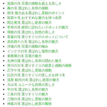
箕面の滝 百選の感動を超える美しさ
轟の滝 選ばれし名所の感動
雨滝 魅力ある選ばれし景観のポイント
龍双ケ滝 おすすめな魅力を持つ名所
関之尾滝 選ばれし絶景の魅力
常布の滝 絶対に訪れたいスポットの魅力
壇鏡の滝 選ばれし自然の美しさ
茶釜の滝 選りすぐりのスポットについて
赤目四十八滝 選ばれし名所の魅力
浄蓮の滝 百選の感動の極み
インクラの滝 選ばれし場所の魅力
東椎屋の滝 百選の魅力
丸神の蒲 選ばれし名所の隠れた魅力
滑川の大滝 選りすぐりの絶景と感動の体験
乙字ケ滝 選ばれし景観の感動
払沢の滝 選りすぐりの美しさを持つ滝
流星 銀河の滝 選ばれし絶景の魅力
大山滝 ユニークな自然の美しさ
中の滝 選ばれし名所の魅力
三条の滝 選りすぐりの魅力
三階の滝 選ばれし景観の魅力
神庭の滝 選ばれし絶景の風情