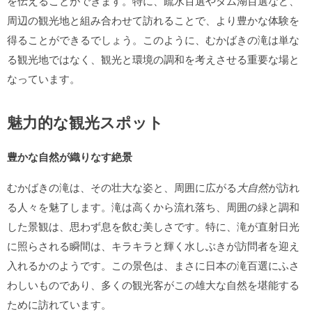
を伝えることができます。特に、疏水百選やダム湖百選など、
周辺の観光地と組み合わせて訪れることで、より豊かな体験を
得ることができるでしょう。このように、むかばきの滝は単な
る観光地ではなく、観光と環境の調和を考えさせる重要な場と
なっています。
魅力的な観光スポット
豊かな自然が織りなす絶景
むかばきの滝は、その壮大な姿と、周囲に広がる
大自然
が訪れ
る人々を魅了します。滝は高くから流れ落ち、周囲の緑と調和
した景観は、思わず息を飲む美しさです。特に、滝が直射日光
に照らされる瞬間は、キラキラと輝く水しぶきが訪問者を迎え
入れるかのようです。この景色は、まさに
日本の滝百選
にふさ
わしいものであり、多くの観光客がこの雄大な自然を堪能する
ために訪れています。