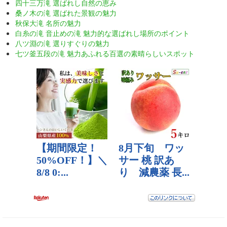
四十三万滝 選ばれし自然の恵み
桑ノ木の滝 選ばれた景観の魅力
秋保大滝 名所の魅力
白糸の滝 音止めの滝 魅力的な選ばれし場所のポイント
八ツ淵の滝 選りすぐりの魅力
七ツ釜五段の滝 魅力あふれる百選の素晴らしいスポット