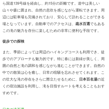
ら国道139号線を経由し、約15分の距離です。道中は美しい
山々や森に囲まれ、自然の息吹を感じながら運転できます。周
辺には駐車場も完備されており、安心して訪れることができる
場となっています。自動車でのアクセスは、
疏水百選
でもある
この滝の魅力を存分に楽しむための非常に便利な手段です。
徒歩での探検
また、季節によっては周辺のハイキングコースも利用でき、徒
歩でのアプローチも魅力的です。特に春には新緑が美しく、周
囲の自然と滝の調和を感じながら進むことができます。自然の
中での散策は心を癒し、日常の喧騒を忘れさせてくれます。こ
の壮大な滝の存在をさらに際立たせるために、
日本百名湯
の近
くの宿泊施設を利用し、滝を目指すルートを考えることもおす
すめです。