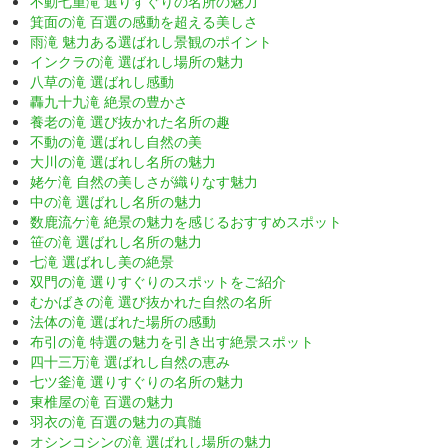
不動七重滝 選りすぐりの名所の魅力
箕面の滝 百選の感動を超える美しさ
雨滝 魅力ある選ばれし景観のポイント
インクラの滝 選ばれし場所の魅力
八草の滝 選ばれし感動
轟九十九滝 絶景の豊かさ
養老の滝 選び抜かれた名所の趣
不動の滝 選ばれし自然の美
大川の滝 選ばれし名所の魅力
姥ケ滝 自然の美しさが織りなす魅力
中の滝 選ばれし名所の魅力
数鹿流ケ滝 絶景の魅力を感じるおすすめスポット
笹の滝 選ばれし名所の魅力
七滝 選ばれし美の絶景
双門の滝 選りすぐりのスポットをご紹介
むかばきの滝 選び抜かれた自然の名所
法体の滝 選ばれた場所の感動
布引の滝 特選の魅力を引き出す絶景スポット
四十三万滝 選ばれし自然の恵み
七ツ釜滝 選りすぐりの名所の魅力
東椎屋の滝 百選の魅力
羽衣の滝 百選の魅力の真髄
オシンコシンの滝 選ばれし場所の魅力