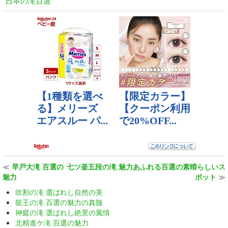
日本の滝百選
≪
早戸大滝 百選の
七ツ釜五段の滝 魅力あふれる百選の素晴らしいス
魅力
ポット
≫
吹割の滝 選ばれし自然の美
龍王の滝 百選の魅力の真髄
神庭の滝 選ばれし絶景の風情
北精進ケ滝 百選の魅力