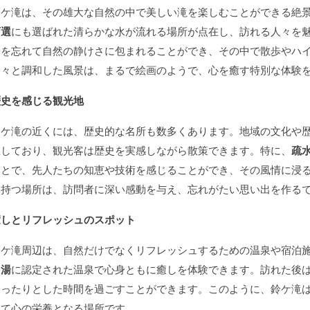
鈴ケ滝は、その雄大な自然の中で美しい滝を楽しむことができる絶
百選
にも選ばれた清らかな水が流れる場所が点在し、訪れる人々を
騒を忘れて自然の静けさに包まれることができ、その中で散歩やハ
山々と調和した風景は、まるで絵画のようで、心を癒す特別な体験
歴史を感じる観光地
鈴ケ滝の近くには、歴史的な名所も数多くあります。地域の文化や
在しており、観光客は歴史を実感しながら散策できます。特に、
疏
ことで、先人たちの知恵や技術を感じることができ、その風情に浸
を持つ場所は、訪問者に深い感動を与え、忘れがたい思い出を作る
癒しとリフレッシュのスポット
鈴ケ滝周辺は、自然だけでなくリフレッシュするための温泉や宿泊
名湯
に認定された温泉で心身ともに癒しを体験できます。訪れた後
まったりとした時間を過ごすことができます。このように、鈴ケ滝
って心の栄養となる場所です。