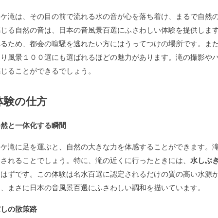
鈴ケ滝は、その目の前で流れる水の音が心を落ち着け、まるで自然
感じる自然の音は、日本の音風景百選にふさわしい体験を提供しま
れるため、都会の喧騒を逃れたい方にはうってつけの場所です。ま
おり風景１００選にも選ばれるほどの魅力があります。滝の撮影や
感じることができるでしょう。
体験の仕方
自然と一体化する瞬間
鈴ケ滝に足を運ぶと、自然の大きな力を体感することができます。
倒されることでしょう。特に、滝の近くに行ったときには、
水しぶ
るはずです。この体験は名水百選に認定されるだけの質の高い水源
は、まさに日本の音風景百選にふさわしい調和を描いています。
癒しの散策路