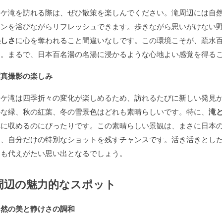
鈴ケ滝を訪れる際は、ぜひ散策を楽しんでください。滝周辺には自
オンを浴びながらリフレッシュできます。歩きながら思いがけない
美しさ
に心を奪われること間違いなしです。この環境こそが、疏水
す。まるで、日本百名湯の名湯に浸かるような心地よい感覚を得る
写真撮影の楽しみ
鈴ケ滝は四季折々の変化が楽しめるため、訪れるたびに新しい発見
かな緑、秋の紅葉、冬の雪景色はどれも素晴らしいです。特に、
滝
真に収めるのにぴったりです。この素晴らしい景観は、まさに日本
り、自分だけの特別なショットを残すチャンスです。活き活きとし
にも代えがたい思い出となるでしょう。
周辺の魅力的なスポット
自然の美と静けさの調和