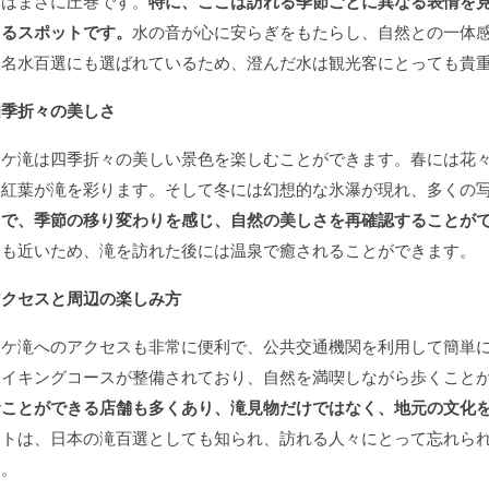
子はまさに圧巻です。
特に、ここは訪れる季節ごとに異なる表情を
きるスポットです。
水の音が心に安らぎをもたらし、自然との一体
は名水百選にも選ばれているため、澄んだ水は観光客にとっても貴
四季折々の美しさ
鈴ケ滝は四季折々の美しい景色を楽しむことができます。春には花
は紅葉が滝を彩ります。そして冬には幻想的な氷瀑が現れ、多くの
とで、季節の移り変わりを感じ、自然の美しさを再確認することが
にも近いため、滝を訪れた後には温泉で癒されることができます。
アクセスと周辺の楽しみ方
鈴ケ滝へのアクセスも非常に便利で、公共交通機関を利用して簡単
ハイキングコースが整備されており、自然を満喫しながら歩くこと
むことができる店舗も多くあり、滝見物だけではなく、地元の文化
ットは、日本の滝百選としても知られ、訪れる人々にとって忘れら
う。