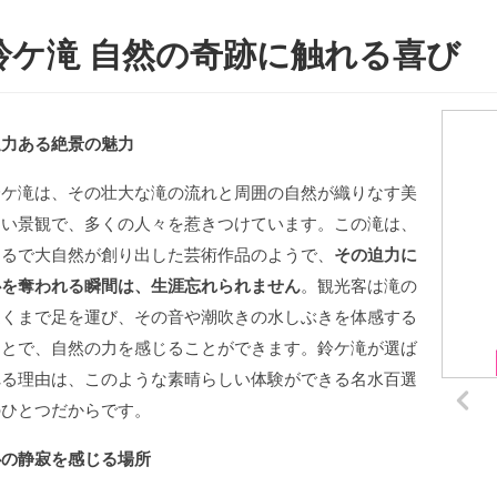
鈴ケ滝 自然の奇跡に触れる喜び
迫力ある絶景の魅力
鈴ケ滝は、その壮大な滝の流れと周囲の自然が織りなす美
しい景観で、多くの人々を惹きつけています。この滝は、
まるで大自然が創り出した芸術作品のようで、
その迫力に
心を奪われる瞬間は、生涯忘れられません
。観光客は滝の
近くまで足を運び、その音や潮吹きの水しぶきを体感する
ことで、自然の力を感じることができます。鈴ケ滝が選ば
れる理由は、このような素晴らしい体験ができる名水百選
のひとつだからです。
心の静寂を感じる場所