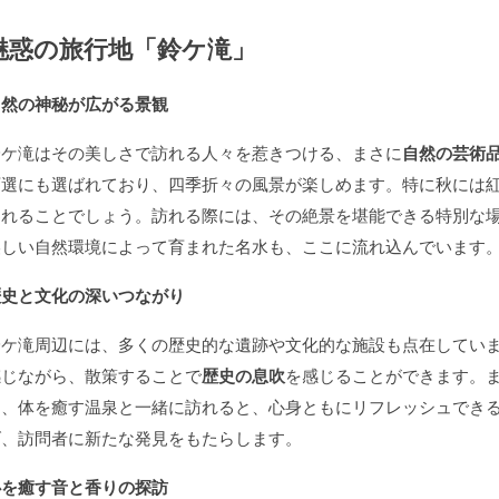
魅惑の旅行地「鈴ケ滝」
自然の神秘が広がる景観
鈴ケ滝はその美しさで訪れる人々を惹きつける、まさに
自然の芸術
百選にも選ばれており、四季折々の風景が楽しめます。特に秋には
われることでしょう。訪れる際には、その絶景を堪能できる特別な
美しい自然環境によって育まれた名水も、ここに流れ込んでいます
歴史と文化の深いつながり
鈴ケ滝周辺には、多くの歴史的な遺跡や文化的な施設も点在してい
感じながら、散策することで
歴史の息吹
を感じることができます。
り、体を癒す温泉と一緒に訪れると、心身ともにリフレッシュでき
げ、訪問者に新たな発見をもたらします。
心を癒す音と香りの探訪