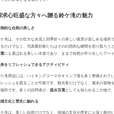
探求心旺盛な方々へ贈る鈴ケ滝の魅力
圧倒的な自然の美しさ
鈴ケ滝は、その壮大な水流と四季折々の美しい風景が楽しめる場所
めるだけでなく、写真愛好家たちはその幻想的な瞬間を切り取ろう
百選
にも選ばれる美しい水源であり、まるで自然が作り出したアー
心身をリフレッシュできるアクティビティ
鈴ケ滝周辺には、ハイキングコースやキャンプ場も多く整備されて
フレッシュを図ることが可能です。観光客だけでなく、週末の冒険
な場所です。多くの訪問者が、
疏水百選
としても知られるこの地で
地域文化と歴史に触れる
鈴ケ滝は、美しい自然だけでなく、地域の文化や歴史にも深く根付