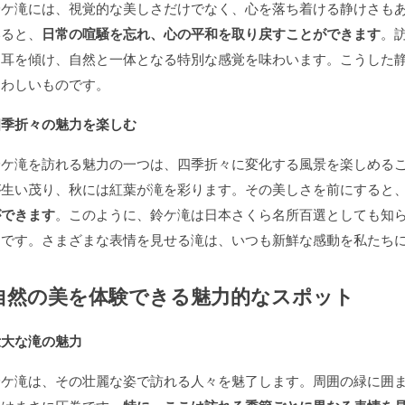
鈴ケ滝には、視覚的な美しさだけでなく、心を落ち着ける静けさも
いると、
日常の喧騒を忘れ、心の平和を取り戻すことができます
。
に耳を傾け、自然と一体となる特別な感覚を味わいます。こうした
さわしいものです。
四季折々の魅力を楽しむ
鈴ケ滝を訪れる魅力の一つは、四季折々に変化する風景を楽しめる
が生い茂り、秋には紅葉が滝を彩ります。その美しさを前にすると
ができます
。このように、鈴ケ滝は日本さくら名所百選としても知
トです。さまざまな表情を見せる滝は、いつも新鮮な感動を私たち
自然の美を体験できる魅力的なスポット
壮大な滝の魅力
鈴ケ滝は、その壮麗な姿で訪れる人々を魅了します。周囲の緑に囲