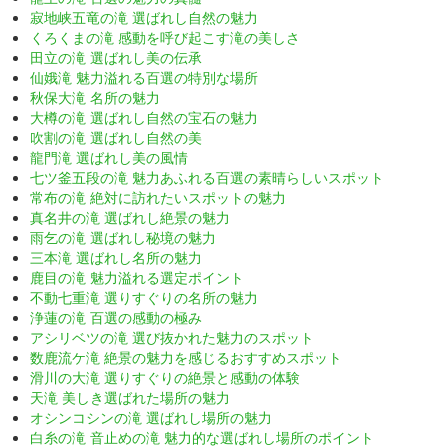
寂地峡五竜の滝 選ばれし自然の魅力
くろくまの滝 感動を呼び起こす滝の美しさ
田立の滝 選ばれし美の伝承
仙娥滝 魅力溢れる百選の特別な場所
秋保大滝 名所の魅力
大樽の滝 選ばれし自然の宝石の魅力
吹割の滝 選ばれし自然の美
龍門滝 選ばれし美の風情
七ツ釜五段の滝 魅力あふれる百選の素晴らしいスポット
常布の滝 絶対に訪れたいスポットの魅力
真名井の滝 選ばれし絶景の魅力
雨乞の滝 選ばれし秘境の魅力
三本滝 選ばれし名所の魅力
鹿目の滝 魅力溢れる選定ポイント
不動七重滝 選りすぐりの名所の魅力
浄蓮の滝 百選の感動の極み
アシリベツの滝 選び抜かれた魅力のスポット
数鹿流ケ滝 絶景の魅力を感じるおすすめスポット
滑川の大滝 選りすぐりの絶景と感動の体験
天滝 美しき選ばれた場所の魅力
オシンコシンの滝 選ばれし場所の魅力
白糸の滝 音止めの滝 魅力的な選ばれし場所のポイント