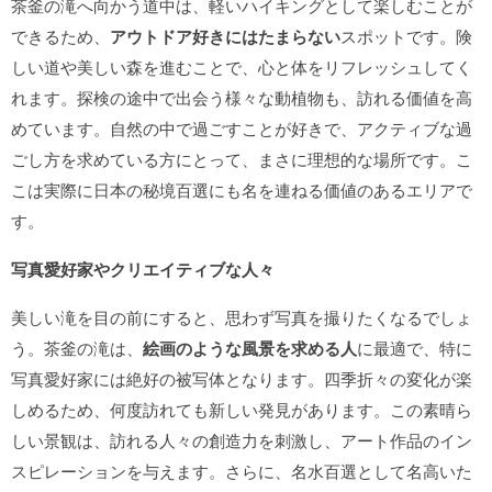
茶釜の滝へ向かう道中は、軽いハイキングとして楽しむことが
できるため、
アウトドア好きにはたまらない
スポットです。険
しい道や美しい森を進むことで、心と体をリフレッシュしてく
れます。探検の途中で出会う様々な動植物も、訪れる価値を高
めています。自然の中で過ごすことが好きで、アクティブな過
ごし方を求めている方にとって、まさに理想的な場所です。こ
こは実際に日本の秘境百選にも名を連ねる価値のあるエリアで
す。
写真愛好家やクリエイティブな人々
美しい滝を目の前にすると、思わず写真を撮りたくなるでしょ
う。茶釜の滝は、
絵画のような風景を求める人
に最適で、特に
写真愛好家には絶好の被写体となります。四季折々の変化が楽
しめるため、何度訪れても新しい発見があります。この素晴ら
しい景観は、訪れる人々の創造力を刺激し、アート作品のイン
スピレーションを与えます。さらに、名水百選として名高いた