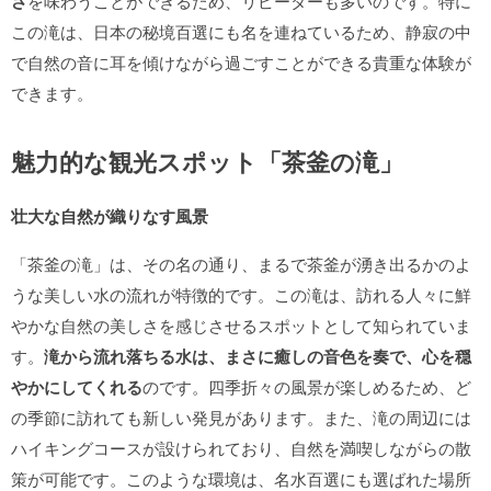
さ
を味わうことができるため、リピーターも多いのです。特に
この滝は、日本の秘境百選にも名を連ねているため、静寂の中
で自然の音に耳を傾けながら過ごすことができる貴重な体験が
できます。
魅力的な観光スポット「茶釜の滝」
壮大な自然が織りなす風景
「茶釜の滝」は、その名の通り、まるで茶釜が湧き出るかのよ
うな美しい水の流れが特徴的です。この滝は、訪れる人々に鮮
やかな自然の美しさを感じさせるスポットとして知られていま
す。
滝から流れ落ちる水は、まさに癒しの音色を奏で、心を穏
やかにしてくれる
のです。四季折々の風景が楽しめるため、ど
の季節に訪れても新しい発見があります。また、滝の周辺には
ハイキングコースが設けられており、自然を満喫しながらの散
策が可能です。このような環境は、名水百選にも選ばれた場所