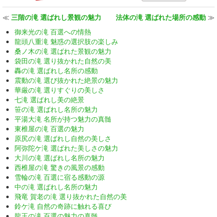
≪
三階の滝 選ばれし景観の魅力
法体の滝 選ばれた場所の感動
≫
御来光の滝 百選への情熱
龍頭八重滝 魅惑の選択肢の楽しみ
桑ノ木の滝 選ばれた景観の魅力
袋田の滝 選り抜かれた自然の美
轟の滝 選ばれし名所の感動
震動の滝 選び抜かれた絶景の魅力
華厳の滝 選りすぐりの美しさ
七滝 選ばれし美の絶景
笹の滝 選ばれし名所の魅力
平湯大滝 名所が持つ魅力の真髄
東椎屋の滝 百選の魅力
原尻の滝 選ばれし自然の美しさ
阿弥陀ケ滝 選ばれた美しさの魅力
大川の滝 選ばれし名所の魅力
西椎屋の滝 驚きの風景の感動
雪輪の滝 百選に宿る感動の源
中の滝 選ばれし名所の魅力
飛竜 賀老の滝 選り抜かれた自然の美
鈴ケ滝 自然の奇跡に触れる喜び
龍王の滝 百選の魅力の真髄