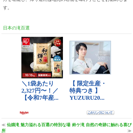
す。
日本の滝百選
≪
仙娥滝 魅力溢れる百選の特別な場
鈴ケ滝 自然の奇跡に触れる喜び
所
≫