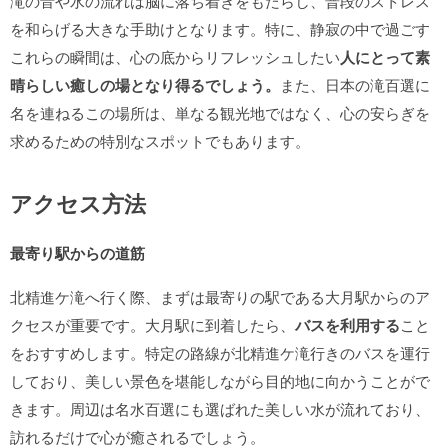
滝の音や水の流れは脳に落ち着きをもたらし、普段のストレス
を和らげる大きな手助けとなります。特に、静寂の中で過ごす
これらの瞬間は、心の底からリフレッシュしたい
人にとって素
晴らしい癒しの場となり得るでしょう。
また、日本の滝百選に
名を連ねるこの場所は、単なる観光地ではなく、心の安らぎを
求めるための特別なスポットでもあります。
アクセス方法
最寄り駅からの道筋
北精進ケ滝へ行く際、まずは最寄りの駅である大月駅からのア
クセスが重要です。大月駅に到着したら、
バスを利用する
こと
をおすすめします。特定の路線が北精進ケ滝行きのバスを運行
しており、美しい景色を堪能しながら目的地に向かうことがで
きます。周辺は名水百選にも選ばれた美しい水が流れており、
訪れるだけで心が癒されるでしょう。