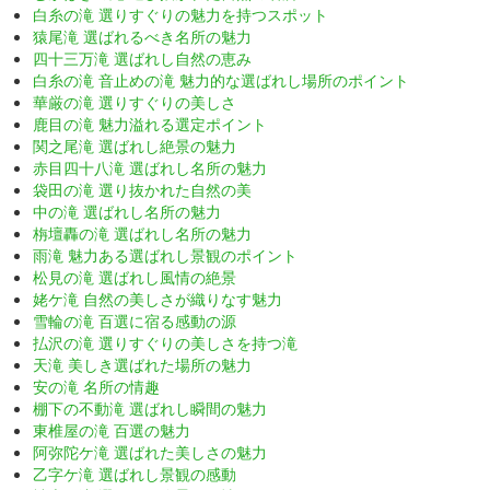
白糸の滝 選りすぐりの魅力を持つスポット
猿尾滝 選ばれるべき名所の魅力
四十三万滝 選ばれし自然の恵み
白糸の滝 音止めの滝 魅力的な選ばれし場所のポイント
華厳の滝 選りすぐりの美しさ
鹿目の滝 魅力溢れる選定ポイント
関之尾滝 選ばれし絶景の魅力
赤目四十八滝 選ばれし名所の魅力
袋田の滝 選り抜かれた自然の美
中の滝 選ばれし名所の魅力
栴壇轟の滝 選ばれし名所の魅力
雨滝 魅力ある選ばれし景観のポイント
松見の滝 選ばれし風情の絶景
姥ケ滝 自然の美しさが織りなす魅力
雪輪の滝 百選に宿る感動の源
払沢の滝 選りすぐりの美しさを持つ滝
天滝 美しき選ばれた場所の魅力
安の滝 名所の情趣
棚下の不動滝 選ばれし瞬間の魅力
東椎屋の滝 百選の魅力
阿弥陀ケ滝 選ばれた美しさの魅力
乙字ケ滝 選ばれし景観の感動