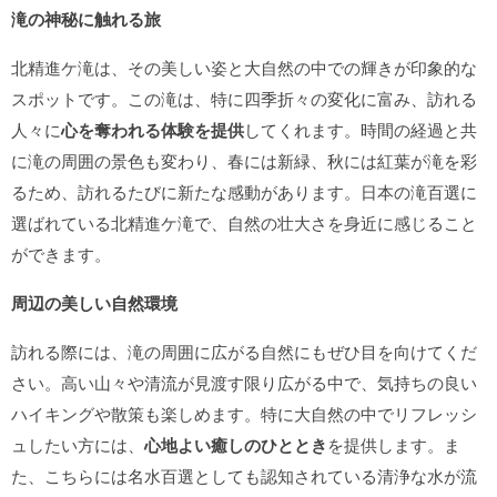
滝の神秘に触れる旅
北精進ケ滝は、その美しい姿と大自然の中での輝きが印象的な
スポットです。この滝は、特に四季折々の変化に富み、訪れる
人々に
心を奪われる体験を提供
してくれます。時間の経過と共
に滝の周囲の景色も変わり、春には新緑、秋には紅葉が滝を彩
るため、訪れるたびに新たな感動があります。日本の滝百選に
選ばれている北精進ケ滝で、自然の壮大さを身近に感じること
ができます。
周辺の美しい自然環境
訪れる際には、滝の周囲に広がる自然にもぜひ目を向けてくだ
さい。高い山々や清流が見渡す限り広がる中で、気持ちの良い
ハイキングや散策も楽しめます。特に大自然の中でリフレッシ
ュしたい方には、
心地よい癒しのひととき
を提供します。ま
た、こちらには名水百選としても認知されている清浄な水が流