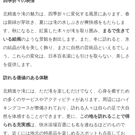
四季折々の表情
北精進ケ滝の魅力は、四季折々に変化する風景にあります。春
は新緑が芽吹き、夏には滝の水しぶきが爽快感をもたらしま
す。秋になると、紅葉した木々が滝を取り囲み、
まるで生きて
いる絵画
のような景観を創出します。また、冬に訪れると、氷
の結晶が滝を美しく飾り、まさに自然の芸術品といえるでしょ
う。これらの変化は、日本百名湯にも引けを取らない、美しさ
を提供します。
訪れる価値のある体験
北精進ケ滝には、ただ滝を楽しむだけでなく、心身を癒すため
の多くのサービスやアクティビティがあります。周辺にはハイ
キングコースが整備されており、訪れる人々は自らの足で大自
然を体感することができます。更に、
この地を訪れることで得
られる充実感
は、快水浴場百選にも名を連ねるほどのもので
す。近くには地元の特産品を楽しめるスポットも点在してお