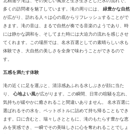
北精進ケ滝は、その美しい風景と生き生きとした水の流れで、
多くの訪問者を魅了しています。滝の周りには、
緑豊かな自然
が広がり、訪れる人々は心の底からリフレッシュすることがで
きます。滝の音は、まるで自然が奏でる音楽のようであり、時
には静かな調和を、そしてまた時には大迫力の流れを感じさせ
てくれます。この場所では、名水百選としての素晴らしい水も
体験でき、大自然の美しさを全身で味わうことができるので
す。
五感を満たす体験
滝の近くに足を運ぶと、清涼感あふれる水しぶきが顔に当た
り、
心地よい風
が広がります。この瞬間、日常の喧騒を忘れ、
気持ちが緩やかに癒されること間違いありません。 名水百選に
選ばれるその水を、ペットボトルに詰めて持ち帰ることもでき
ます。口に含むと、瑞々しさとともに、滝のもたらす豊かな恵
みを実感でき、一瞬でその美味しさに心を奪われることでしょ