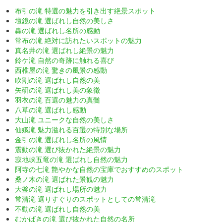
布引の滝 特選の魅力を引き出す絶景スポット
壇鏡の滝 選ばれし自然の美しさ
轟の滝 選ばれし名所の感動
常布の滝 絶対に訪れたいスポットの魅力
真名井の滝 選ばれし絶景の魅力
鈴ケ滝 自然の奇跡に触れる喜び
西椎屋の滝 驚きの風景の感動
吹割の滝 選ばれし自然の美
矢研の滝 選ばれし美の象徴
羽衣の滝 百選の魅力の真髄
八草の滝 選ばれし感動
大山滝 ユニークな自然の美しさ
仙娥滝 魅力溢れる百選の特別な場所
金引の滝 選ばれし名所の風情
震動の滝 選び抜かれた絶景の魅力
寂地峡五竜の滝 選ばれし自然の魅力
阿寺の七滝 艶やかな自然の宝庫でおすすめのスポット
桑ノ木の滝 選ばれた景観の魅力
大釜の滝 選ばれし場所の魅力
常清滝 選りすぐりのスポットとしての常清滝
不動の滝 選ばれし自然の美
むかばきの滝 選び抜かれた自然の名所