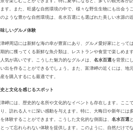
絶景を楽しむことができます。特に夏季になると、多くの観光客が
します。また、旺盛な自然環境の中で、様々な野生生物にも出会う
このような豊かな自然環境は、名水百選にも選ばれた美しい水源の
美味しいグルメ体験
富津岬周辺には新鮮な海の幸が豊富にあり、グルメ愛好家にとって
定期的に獲ってくる新鮮な魚介類は、レストランや食堂で楽しめま
に人気が高いです。こうした魅力的なグルメは、
名水百選
を背景に
思い出を作ることができるでしょう。また、富津岬の近くには、地
土産を購入するにも最適です。
歴史と文化を感じるスポット
富津岬には、歴史的な名所や文化的なイベントも存在します。ここ
あり、訪れる人々に深い感動を与えます。特に、大晦日や新年には
事を体験することができます。こうした文化的な側面は、
名水百選
にとって忘れられない体験を提供します。このように、自然だけで