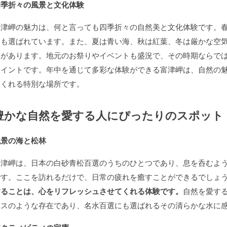
四季折々の風景と文化体験
富津岬の魅力は、何と言っても四季折々の自然美と文化体験です。
にも選ばれています。また、夏は青い海、秋は紅葉、冬は厳かな空
動があります。地元のお祭りやイベントも盛況で、その時期ならで
ポイントです。年中を通じて多彩な体験ができる富津岬は、自然の
てくれる特別な場所です。
豊かな自然を愛する人にぴったりのスポット
絶景の海と松林
富津岬は、日本の白砂青松百選のうちのひとつであり、息を呑むよ
です。ここを訪れるだけで、日常の疲れを癒すことができるでしょ
することは、心をリフレッシュさせてくれる体験です。
自然を愛す
イスのような存在であり、名水百選にも選ばれるその清らかな水に