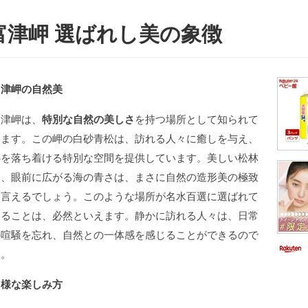
富津岬 選ばれし美の象徴
富津岬の自然美
富津岬は、
特別な自然の美しさ
を持つ場所として知られて
います。この岬の白砂青松は、訪れる人々に癒しを与え、
心を落ち着ける特別な空間を提供しています。美しい松林
と、眼前に広がる海の青さは、まさに自然の造形美の極致
と言えるでしょう。このような場所が名水百選に選ばれて
いることは、必然といえます。静かに訪れる人々は、日常
の喧騒を忘れ、自然との一体感を感じることができるので
す。
多様な楽しみ方