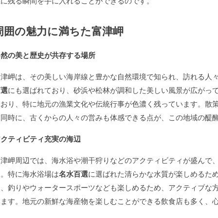
憶に残る瞬間を手に入れることができるのです。
周囲の魅力に満ちた富津岬
自然の美と歴史が共存する場所
富津岬は、その美しい海岸線と豊かな自然環境で知られ、訪れる人
百選
にも選ばれており、砂浜や松林が調和した美しい風景が広がっ
ており、特に地元の漁業文化や伝統行事が色濃く残っています。散
と同時に、古くからの人々の営みも体感できる点が、この地域の醍
アクティビティ充実の海辺
富津岬周辺では、海水浴や潮干狩りなどのアクティビティが盛んで
す。特に海水浴場は
名水百選
に選ばれた清らかな水質が楽しめるた
た、釣りやウォータースポーツなども楽しめるため、アクティブな
います。地元の新鮮な海産物を楽しむことができる飲食店も多く、