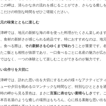
るこの岬は、清らかな水の流れを感じることができ、さらなる癒し
ここだけの特別な時間をぜひご堪能ください。
地元の味覚とともに楽しむ
富津岬では、地元の新鮮な海の幸を使った料理がたくさん楽しめま
は、食材の新鮮さが感じられる絶品です。特におすすめなのは、地
す。食べる際は、
その新鮮さを心ゆくまで味わう
ことが重要です。
いたご飯とも相性が抜群であり、一口食べるごとに名産の魅力が広
給ではなく、一つの体験として楽しむことができるのが魅力です。
思い出作りを大切に
富津岬では、訪れた思い出を大切にするための様々なアクティビテ
キューや夕日を眺めるロマンチックな時間など、特別なひとときを
れ時の岬から見る景色は、まさに
言葉に表せない素晴らしさ
です。
日本百名湯のような癒しの場所はもちろん、心に残る素敵な思い出