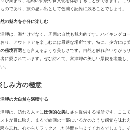
人々が集まり、地域の伝統や食文化を体験することができます。こ
るものであり、旅の思い出として色濃く記憶に残ることでしょう。
自然の魅力を存分に楽しむ
富津岬は、海だけでなく、周囲の自然も魅力的です。ハイキングコ
ており、アウトドアを楽しむには最適な場所です。特に、夕方には
本の秘境百選
とも言えるような美しさです。自然と触れ合いながら
問者に愛されています。ぜひ訪れて、富津岬の美しい景観を堪能し
さい。
楽しみ方の極意
富津岬の大自然を満喫する
富津岬は、訪れる人々に
圧倒的な美しさ
を提供する場所です。ここ
ラストが目に映え、まるで絵画の一部にいるかのような感覚を味わ
喧騒を忘れ、心からリラックスした時間を与えてくれるでしょう。