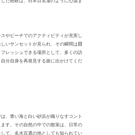
うした経験は、日本百名湯のように心温ま
ースやビーチでのアクティビティが充実し
美しいサンセットが見られ、その瞬間は
日
リフレッシュできる場所として、多くの訪
、自分自身を再発見する旅に出かけてくだ
では、青い海と白い砂浜が織りなすコント
えます。その自然の中での散策は、日常の
そして、名水百選の地としても知られてい