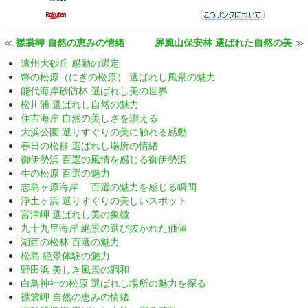
≪
襟裳岬 自然の恵みの情緒
屏風山保安林 選ばれた自然の美
≫
遠州大砂丘 感動の選定
幣の松原（にぎの松原） 選ばれし風景の魅力
能代海岸砂防林 選ばれし美の世界
松川浦 選ばれし自然の魅力
住吉海岸 自然の美しさを讃える
大浜公園 選りすぐりの美に触れる感動
春日の松群 選ばれし場所の情緒
御伊勢浜 百選の風情を感じる御伊勢浜
生の松原 百選の魅力
志島ヶ原海岸 百選の魅力を感じる瞬間
浄土ヶ浜 選りすぐりの美しいスポット
富津岬 選ばれし美の象徴
九十九里海岸 絶景の選び抜かれた価値
湖西の松林 百選の魅力
松島 絶景体験の魅力
野田浜 美しき風景の調和
白鳥神社の松原 選ばれし場所の魅力を探る
襟裳岬 自然の恵みの情緒