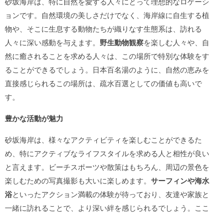
砂坂海岸は、特に自然を愛する人々にとって理想的なロケーシ
ョンです。自然環境の美しさだけでなく、海岸線に自生する植
物や、そこに生息する動物たちが織りなす生態系は、訪れる
人々に深い感動を与えます。
野生動物観察
を楽しむ人々や、自
然に癒されることを求める人々は、この場所で特別な体験をす
ることができるでしょう。日本百名湯のように、自然の恵みを
直接感じられるこの場所は、疏水百選としての価値も高いで
す。
豊かな活動が魅力
砂坂海岸は、様々なアクティビティを楽しむことができるた
め、特にアクティブなライフスタイルを求める人と相性が良い
と言えます。ビーチスポーツや散策はもちろん、周辺の景色を
楽しむための写真撮影も大いに楽しめます。
サーフィンや海水
浴
といったアクション満載の体験が待っており、友達や家族と
一緒に訪れることで、より深い絆を感じられるでしょう。ここ