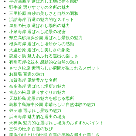
平砂浦海岸 選ばれし土地に宿る感動
野牛浜 選りすぐりの名所の魅力
三里松原 白砂の美しさと自然の調和
浜詰海岸 百選の魅力的なスポット
屋那の松原 選ばれし場所の魅力
小泉海岸 選ばれし絶景の秘密
県立高砂海浜公園 選ばれし景観の魅力
根浜海岸 選ばれし場所からの感動
大里松原 選ばれし美しさの象徴
恋路ヶ浜 魅力あふれる選出の楽しさ
有明海岸松並木 感動的な自然の魅力
さつき松原 素晴らしい瞬間が生まれるスポット
お幕場 百選の魅力
加賀海岸 風情豊かな名所
奈多海岸 選ばれし場所の魅力
古志の松原 選りすぐりの魅力
天草松島 絶景の魅力を感じる場所
島根半島海中公園 素晴らしい自然体験の魅力
鼓ヶ浦 選ばれし景観の魅力
浜田海岸 魅力的な選出の場所
天神浜 魅力的な選ばれし場所のおすすめポイント
三保の松原 百選の歓び
美浜の根上りの松群 百選の感動を超えた美しさ