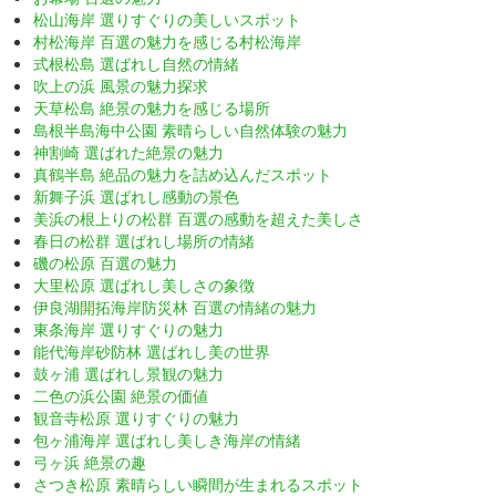
松山海岸 選りすぐりの美しいスポット
村松海岸 百選の魅力を感じる村松海岸
式根松島 選ばれし自然の情緒
吹上の浜 風景の魅力探求
天草松島 絶景の魅力を感じる場所
島根半島海中公園 素晴らしい自然体験の魅力
神割崎 選ばれた絶景の魅力
真鶴半島 絶品の魅力を詰め込んだスポット
新舞子浜 選ばれし感動の景色
美浜の根上りの松群 百選の感動を超えた美しさ
春日の松群 選ばれし場所の情緒
磯の松原 百選の魅力
大里松原 選ばれし美しさの象徴
伊良湖開拓海岸防災林 百選の情緒の魅力
東条海岸 選りすぐりの魅力
能代海岸砂防林 選ばれし美の世界
鼓ヶ浦 選ばれし景観の魅力
二色の浜公園 絶景の価値
観音寺松原 選りすぐりの魅力
包ヶ浦海岸 選ばれし美しき海岸の情緒
弓ヶ浜 絶景の趣
さつき松原 素晴らしい瞬間が生まれるスポット