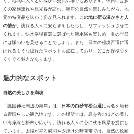
く、地域の人々との温かい交流の場でもあります。休日には多
くの家族連れや観光客が訪れ、海岸の自然を楽しみながら、地
元の特産品を味わう姿が見られます。
この地に宿る温かさと人
の情が
、訪れる人々に安らぎをもたらし、リフレッシュさせて
くれます。快水浴場百選に選ばれた海水浴も楽しめ、夏の季節
には賑わいを見せることでしょう。また、日本の秘境百選に選
ばれるような隠れたスポットも点在しており、どこか探検心を
くすぐる魅力があります。
魅力的なスポット
自然の美しさを満喫
「護国神社周辺の海岸」は、
日本の白砂青松百選
にも名を馳せ
る素晴らしい観光地です。この場所では、息を呑むほどの美し
い海岸線と松林が広がり、訪れる人々に心に残る風景を提供し
ています。太陽が昇る瞬間や夕焼けの時間帯では、自然の絵画