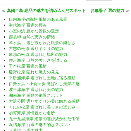
≪
真鶴半島 絶品の魅力を詰め込んだスポット
お幕場 百選の魅力
≫
庄内海岸砂防林 風情のある風景
淋代海岸 百選の極み
小室の浜 豊かな景観の選定
襟裳岬 自然の恵みの情緒
琴ヶ浜 選び抜かれた風景の楽しさ
古志の松原 選りすぐりの魅力
屋那の松原 選ばれし場所の魅力
住吉海岸 自然の美しさを讃える
千本松原 百選の風情
慶野松原 隠れた魅力の発見
平砂浦海岸 選ばれし土地に宿る感動
伊勢ヶ浜・小倉ヶ浜 選ばれし美景の趣
波当津海岸 選ばれた美の魅力
湘南海岸 感動の絶景スポット
大浜公園 選りすぐりの美に触れる感動
くにの松原 選ばれし美しさの楽しみ
加賀海岸 風情豊かな名所
九十九里海岸 絶景の選び抜かれた価値
浜詰海岸 百選の魅力的なスポット
お幕場 百選の魅力