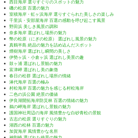
西目海岸 選りすぐりのスポットの魅力
磯の松原 百選の魅力
室積海岸・虹ヶ浜海岸 選りすぐられた美しさの楽しみ
千里浜・安部屋海岸 百選の感動を呼び起こす風景
野田浜 美しき風景の調和
奈多海岸 選ばれし場所の魅力
幣の松原（にぎの松原） 選ばれし風景の魅力
真鶴半島 絶品の魅力を詰め込んだスポット
煙樹海岸 選ばれし瞬間の美しさ
伊勢ヶ浜・小倉ヶ浜 選ばれし美景の趣
鼓ヶ浦 選ばれし景観の魅力
富津岬 選ばれし美の象徴
春日の松群 選ばれし場所の情緒
淋代海岸 百選の極み
村松海岸 百選の魅力を感じる村松海岸
二色の浜公園 絶景の価値
伊良湖開拓海岸防災林 百選の情緒の魅力
鵜の岬海岸 選ばれし景観の魅力
護国神社周辺の海岸 風情豊かな白砂青松の景観
古志の松原 選りすぐりの魅力
湖西の松林 百選の魅力
加賀海岸 風情豊かな名所
神割崎 選ばれた絶景の魅力