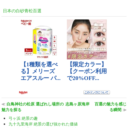
日本の白砂青松百選
≪
白鳥神社の松原 選ばれし場所の
志島ヶ原海岸 百選の魅力を感じ
魅力を探る
る瞬間
≫
弓ヶ浜 絶景の趣
九十九里海岸 絶景の選び抜かれた価値