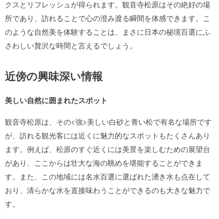
クスとリフレッシュが得られます。観音寺松原はその絶好の場
所であり、訪れることで心の澄み渡る瞬間を体感できます。こ
のような自然美を体験することは、まさに日本の秘境百選にふ
さわしい贅沢な時間と言えるでしょう。
近傍の興味深い情報
美しい自然に囲まれたスポット
観音寺松原は、その<強>美しい白砂と青い松
で有名な場所です
が、訪れる観光客には近くに魅力的なスポットもたくさんあり
ます。例えば、松原のすぐ近くには美景を楽しむための展望台
があり、ここからは壮大な海の眺めを堪能することができま
す。また、この地域には名水百選に選ばれた湧き水も点在して
おり、清らかな水を直接味わうことができるのも大きな魅力で
す。