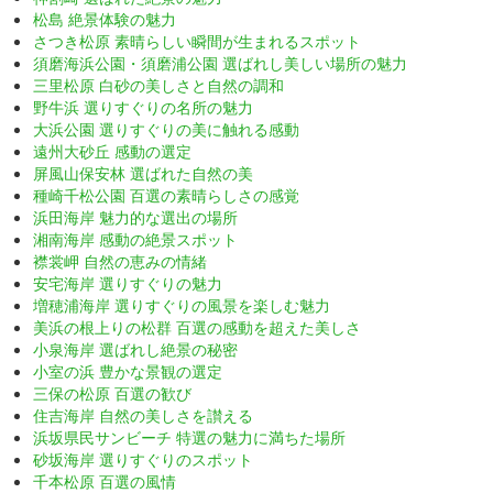
松島 絶景体験の魅力
さつき松原 素晴らしい瞬間が生まれるスポット
須磨海浜公園・須磨浦公園 選ばれし美しい場所の魅力
三里松原 白砂の美しさと自然の調和
野牛浜 選りすぐりの名所の魅力
大浜公園 選りすぐりの美に触れる感動
遠州大砂丘 感動の選定
屏風山保安林 選ばれた自然の美
種崎千松公園 百選の素晴らしさの感覚
浜田海岸 魅力的な選出の場所
湘南海岸 感動の絶景スポット
襟裳岬 自然の恵みの情緒
安宅海岸 選りすぐりの魅力
増穂浦海岸 選りすぐりの風景を楽しむ魅力
美浜の根上りの松群 百選の感動を超えた美しさ
小泉海岸 選ばれし絶景の秘密
小室の浜 豊かな景観の選定
三保の松原 百選の歓び
住吉海岸 自然の美しさを讃える
浜坂県民サンビーチ 特選の魅力に満ちた場所
砂坂海岸 選りすぐりのスポット
千本松原 百選の風情