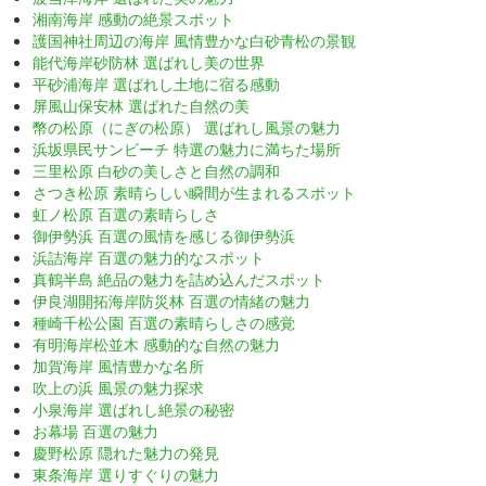
湘南海岸 感動の絶景スポット
護国神社周辺の海岸 風情豊かな白砂青松の景観
能代海岸砂防林 選ばれし美の世界
平砂浦海岸 選ばれし土地に宿る感動
屏風山保安林 選ばれた自然の美
幣の松原（にぎの松原） 選ばれし風景の魅力
浜坂県民サンビーチ 特選の魅力に満ちた場所
三里松原 白砂の美しさと自然の調和
さつき松原 素晴らしい瞬間が生まれるスポット
虹ノ松原 百選の素晴らしさ
御伊勢浜 百選の風情を感じる御伊勢浜
浜詰海岸 百選の魅力的なスポット
真鶴半島 絶品の魅力を詰め込んだスポット
伊良湖開拓海岸防災林 百選の情緒の魅力
種崎千松公園 百選の素晴らしさの感覚
有明海岸松並木 感動的な自然の魅力
加賀海岸 風情豊かな名所
吹上の浜 風景の魅力探求
小泉海岸 選ばれし絶景の秘密
お幕場 百選の魅力
慶野松原 隠れた魅力の発見
東条海岸 選りすぐりの魅力