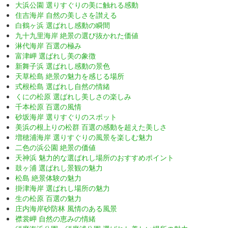
大浜公園 選りすぐりの美に触れる感動
住吉海岸 自然の美しさを讃える
白鶴ヶ浜 選ばれし感動の瞬間
九十九里海岸 絶景の選び抜かれた価値
淋代海岸 百選の極み
富津岬 選ばれし美の象徴
新舞子浜 選ばれし感動の景色
天草松島 絶景の魅力を感じる場所
式根松島 選ばれし自然の情緒
くにの松原 選ばれし美しさの楽しみ
千本松原 百選の風情
砂坂海岸 選りすぐりのスポット
美浜の根上りの松群 百選の感動を超えた美しさ
増穂浦海岸 選りすぐりの風景を楽しむ魅力
二色の浜公園 絶景の価値
天神浜 魅力的な選ばれし場所のおすすめポイント
鼓ヶ浦 選ばれし景観の魅力
松島 絶景体験の魅力
掛津海岸 選ばれし場所の魅力
生の松原 百選の魅力
庄内海岸砂防林 風情のある風景
襟裳岬 自然の恵みの情緒