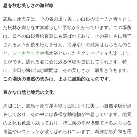
息を飲む美しさの海岸線
志島ヶ原海岸は、その名の通り美しい白砂のビーチと青々とし
た松林が織りなす素晴らしい景観が広がっています。この場所
は、日本の白砂青松百選にも選ばれており、その美しさに魅了
される人々が後を絶ちません。海岸沿いの散策はもちろんのこ
と、
シーカヤック
や海水浴といったアクティビティも楽しむこ
とができ、訪れる者に心に残る体験を提供してくれます。特
に、夕日が海に沈む瞬間は、その美しさが一層引き立ちます。
この場所の自然の恵みは、まさに感動的なものです。
豊かな自然と地元の文化
周辺には、志島ヶ原海岸を取り囲むように美しい自然環境が点
在しており、その中には多様な動植物が生息しています。地元
の文化も色濃く残っており、特に海の幸が堪能できるあらゆる
食堂やレストランが散りばめられています。新鮮な魚介類を用