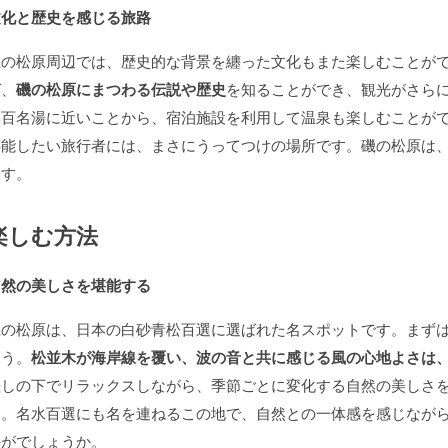
文化と歴史を感じる旅路
磯の松原周辺では、歴史的な背景を纏った文化もまた楽しむことが
ば、
磯の松原にまつわる伝説や歴史
を知ることができ、観光がさら
本百名湯に近いことから、宿泊施設を利用して温泉も楽しむことが
堪能したい旅行者には、まさにうってつけの場所です。磯の松原は
ます。
楽しむ方法
自然の美しさを堪能する
磯の松原は、日本の白砂青松百選に選ばれた名スポットです。まず
ょう。
松並木が海岸線を覆い、波の音と共に感じる風の心地よさは
差しの下でリラックスしながら、季節ごとに変化する自然の美しさ
す。名水百選にも名を連ねるこの地で、自然との一体感を感じなが
かがでしょうか。