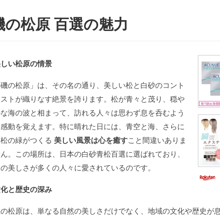
磯の松原 百選の魅力
美しい松原の情景
「磯の松原」は、その名の通り、美しい松と白砂のコント
ラストが織りなす絶景を誇ります。松が青々と茂り、穏や
かな海の波と相まって、訪れる人々は思わず息を呑むよう
な感動を覚えます。特に晴れた日には、青空と海、さらに
は松の緑がつくる
美しい風景は心を癒す
こと間違いありま
せん。この場所は、日本の白砂青松百選に選ばれており、
その美しさが多くの人々に愛されているのです。
文化と歴史の深み
磯の松原は、単なる自然の美しさだけでなく、地域の文化や歴史が