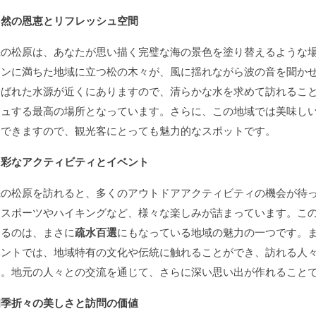
自然の恩恵とリフレッシュ空間
磯の松原は、あなたが思い描く完璧な海の景色を塗り替えるような
ョンに満ちた地域に立つ松の木々が、風に揺れながら波の音を聞か
選ばれた水源が近くにありますので、清らかな水を求めて訪れるこ
シュする最高の場所となっています。さらに、この地域では美味し
もできますので、観光客にとっても魅力的なスポットです。
多彩なアクティビティとイベント
磯の松原を訪れると、多くのアウトドアアクティビティの機会が待
ースポーツやハイキングなど、様々な楽しみが詰まっています。こ
きるのは、まさに
疏水百選
にもなっている地域の魅力の一つです。
ベントでは、地域特有の文化や伝統に触れることができ、訪れる人
す。地元の人々との交流を通じて、さらに深い思い出が作れること
四季折々の美しさと訪問の価値