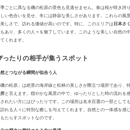
四季ごとに異なる磯の松原の景色も見逃せません。春は桜が咲き誇
美しい色合いを見せ、冬には静寂な美しさがあります。これらの風
の美しさで、訪れる価値が高いのです。特に、このエリアは
日本さ
でもあり、多くの人々を魅了しています。このような美しい自然の
してくれます。
ぴったりの相手が集うスポット
自然とつながる瞬間が似合う人
「磯の松原」は絶景の海岸線と松林の美しさが際立つ場所であり、
場所
と言えます。穏やかな風景の中で、ゆったりとした時の流れを
放されたい方にはぴったりです。この場所は名水百選の一部として
は訪れる人々に特別な癒しを与えてくれます。自然との一体感を感
をもたらすスポットなのです。