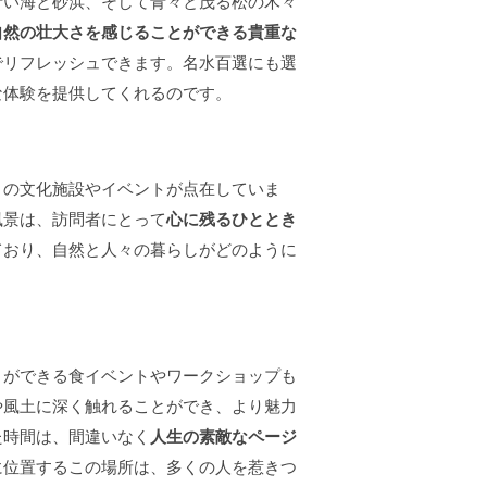
青い海と砂浜、そして青々と茂る松の木々
自然の壮大さを感じることができる貴重な
でリフレッシュできます。名水百選にも選
な体験を提供してくれるのです。
くの文化施設やイベントが点在していま
風景は、訪問者にとって
心に残るひととき
ており、自然と人々の暮らしがどのように
とができる食イベントやワークショップも
や風土に深く触れることができ、より魅力
た時間は、間違いなく
人生の素敵なページ
に位置するこの場所は、多くの人を惹きつ