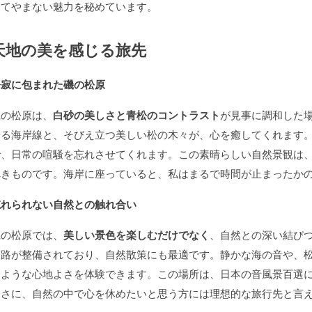
けてやまない魅力を秘めています。
天地の美を感じる旅先
静寂に包まれた磯の松原
磯の松原は、
白砂の美しさと青松のコントラスト
が見事に調和した
せる海岸線と、そびえ立つ美しい松の木々が、心を癒してくれます
で、日常の喧騒を忘れさせてくれます。この素晴らしい自然景観は
べきものです。海岸に座っていると、私はまるで時間が止まったか
忘れられない自然との触れ合い
磯の松原では、
美しい景色を楽しむだけでなく
、自然との深い結び
策路が整備されており、自然散策にも最適です。静かな海の音や、
るような心地よさを体験できます。この場所は、日本の音風景百選
まさに、自然の中で心を休めたいと思う方には理想的な旅行先と言