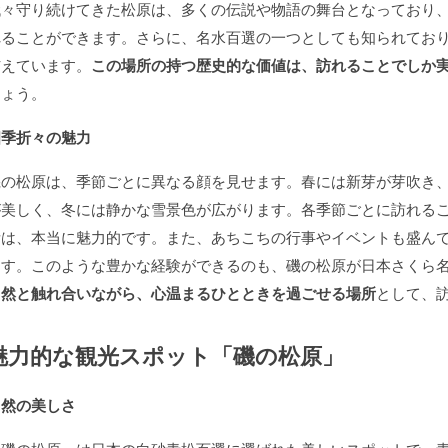
代々守り続けてきた松原は、多くの伝説や物語の舞台となっており
れることができます。さらに、名水百選の一つとしても知られてお
与えています。
この場所の持つ歴史的な価値は、訪れることでしか
しょう。
四季折々の魅力
磯の松原は、季節ごとに異なる顔を見せます。春には新芽が芽吹き
が美しく、冬には静かな雪景色が広がります。各季節ごとに訪れる
所は、本当に魅力的です。また、あちこちの行事やイベントも盛ん
ます。このような豊かな経験ができるのも、磯の松原が日本さくら
自然と触れ合いながら、心温まるひとときを過ごせる場所
として、
魅力的な観光スポット「磯の松原」
自然の美しさ