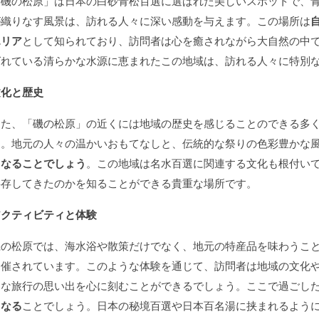
「磯の松原」は日本の白砂青松百選に選ばれた美しいスポットで、
が織りなす風景は、訪れる人々に深い感動を与えます。この場所は
エリア
として知られており、訪問者は心を癒されながら大自然の中
ばれている清らかな水源に恵まれたこの地域は、訪れる人々に特別
文化と歴史
また、「磯の松原」の近くには地域の歴史を感じることのできる多
す。地元の人々の温かいおもてなしと、伝統的な祭りの色彩豊かな
となることでしょう
。この地域は名水百選に関連する文化も根付い
共存してきたのかを知ることができる貴重な場所です。
アクティビティと体験
磯の松原では、海水浴や散策だけでなく、地元の特産品を味わうこ
開催されています。このような体験を通じて、訪問者は地域の文化
的な旅行の思い出を心に刻むことができるでしょう。ここで過ごし
となる
ことでしょう。日本の秘境百選や日本百名湯に挟まれるよう