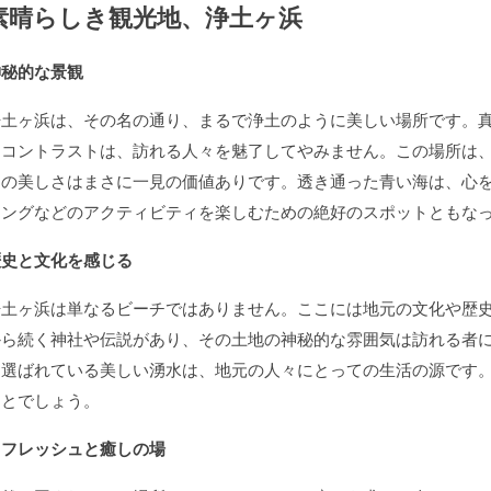
素晴らしき観光地、浄土ヶ浜
神秘的な景観
浄土ヶ浜は、その名の通り、まるで浄土のように美しい場所です。
すコントラストは、訪れる人々を魅了してやみません。この場所は
その美しさはまさに一見の価値ありです。透き通った青い海は、心
リングなどのアクティビティを楽しむための絶好のスポットともな
歴史と文化を感じる
浄土ヶ浜は単なるビーチではありません。ここには地元の文化や歴
から続く神社や伝説があり、その土地の神秘的な雰囲気は訪れる者
も選ばれている美しい湧水は、地元の人々にとっての生活の源です
ことでしょう。
リフレッシュと癒しの場