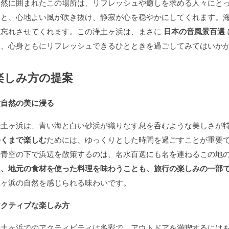
自然に囲まれたこの場所は、リフレッシュや癒しを求める人々にと
くと、心地よい風が吹き抜け、静寂が心を穏やかにしてくれます。
を忘れさせてくれます。この浄土ヶ浜は、まさに
日本の音風景百選
に、心身ともにリフレッシュできるひとときを過ごしてみてはいか
楽しみ方の提案
大自然の美に浸る
浄土ヶ浜は、青い海と白い砂浜が織りなす息を呑むような美しさが
ゆくまで楽しむ
ためには、ゆっくりとした時間を過ごすことが重要
の青空の下で浜辺を散策するのは、名水百選にも名を連ねるこの地
た、地元の食材を使った料理を味わうことも、旅行の楽しみの一部
土ヶ浜の自然を感じられる味わいです。
アクティブな楽しみ方
浄土ヶ浜でのアクティビティは多彩で、アウトドアを満喫するには