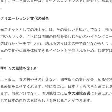
います。浄土ヶ浜の青松は、青空とのコントラストが絶妙で、写真
す。
レクリエーションと文化の融合
観光スポットとしての浄土ヶ浜は、その美しい景観だけでなく、様
水浴やカヤック、さらには周囲の自然を楽しむためのハイキングコ
も選ばれたビーチで行われ、訪れる方々は水の中で遊びながらリラ
地元の文化や伝統を体験できるイベントも開催されるため、観光客
す。
四季折々の風情を楽しむ
浄土ヶ浜は、春の桜や秋の紅葉など、四季折々の変化が楽しめる特
なる表情を見せてくれます。特に春には、日本さくら名所百選にも
れます。自然だけでなく、周辺地域には
日本の秘境百選
にも選ばれ
通じて日本の自然の素晴らしさを感じることができます。