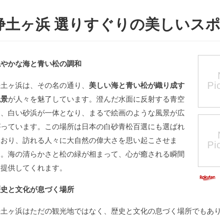
浄土ヶ浜 選りすぐりの美しいス
穏やかな海と青い松の調和
浄土ヶ浜は、その名の通り、
美しい海と青い松が織り成す
絶景
が人々を魅了しています。澄んだ水面に反射する青空
と、白い砂浜が一体となり、まるで絵画のような風景が広
がっています。この場所は日本の白砂青松百選にも選ばれ
ており、訪れる人々に大自然の偉大さを思い起こさせま
す。海の清らかさと松の緑が相まって、心が癒される瞬間
を提供してくれます。
歴史と文化が息づく場所
浄土ヶ浜はただの観光地ではなく、歴史と文化の息づく場所でもあ