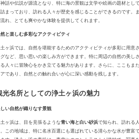
る神話や伝説が源流となり、特に海の景観は文学や絵画の題材とし
が詰まっており、訪れる人々が歴史を感じることができるのです。
が流れ、とても爽やかな体験を提供してくれます。
自然と楽しむ多彩なアクティビティ
浄土ヶ浜では、自然を堪能するためのアクティビティが多彩に用意
ングなど、思い思いの楽しみ方ができます。特に周辺の自然の美し
れる人々に冒険心をかき立てる魅力があります。さらに、ここもま
リアであり、自然との触れ合いが心に深い感動を残します。
観光名所としての浄土ヶ浜の魅力
美しい自然が織りなす景観
浄土ヶ浜は、目を見張るような
青い海と白い砂浜
で知られ、訪れる
す。この地域は、特に名水百選にも選ばれている清らかな水が豊富