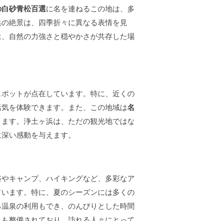
の白砂青松百選
に名を連ねるこの地は、多
浜の絶景は、四季折々に異なる表情を見
は、自然の力強さと穏やかさが共存した場
スポットが点在しています。特に、近くの
活気を体験できます。また、この地域は
名
きます。浄土ヶ浜は、ただの観光地ではな
に深い感動を与えます。
浴やキャンプ、ハイキングなど、多彩なア
ています。特に、夏のシーズンには多くの
る温泉の利用もでき、のんびりとした時間
スも整備されており、訪れる人々にとって