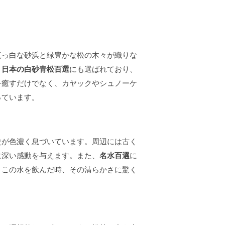
真っ白な砂浜と緑豊かな松の木々が織りな
、
日本の白砂青松百選
にも選ばれており、
を癒すだけでなく、カヤックやシュノーケ
っています。
史が色濃く息づいています。周辺には古く
に深い感動を与えます。また、
名水百選
に
。この水を飲んだ時、その清らかさに驚く