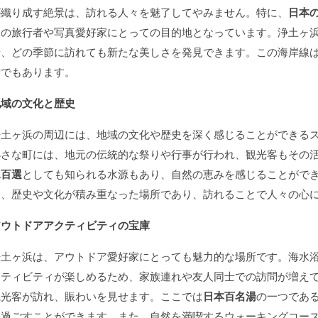
が織り成す絶景は、訪れる人々を魅了してやみません。特に、
日本
くの旅行者や写真愛好家にとっての目的地となっています。浄土ヶ
せ、どの季節に訪れても新たな美しさを発見できます。この海岸線
所でもあります。
地域の文化と歴史
浄土ヶ浜の周辺には、地域の文化や歴史を深く感じることができる
小さな町には、地元の伝統的な祭りや行事が行われ、観光客もその
水百選
としても知られる水源もあり、自然の恵みを感じることがで
く、歴史や文化が積み重なった場所であり、訪れることで人々の心
アウトドアアクティビティの宝庫
浄土ヶ浜は、アウトドア愛好家にとっても魅力的な場所です。海水
クティビティが楽しめるため、家族連れや友人同士での訪問が増え
観光客が訪れ、賑わいを見せます。ここでは
日本百名湯
の一つであ
を過ごすことができます。また、自然を満喫するウォーキングコー