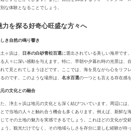
特別な体験となることでしょう。
魅力を探る好奇心旺盛な方々へ
美しき自然の鳴り響き
浄土ヶ浜は、
日本の白砂青松百選
に選出されている美しい海岸です
れる人々に深い感動を与えます。特に、早朝や夕暮れ時の光景は、
忘れて見とれてしまうほどです。ここでは、海を見ながら心をリフ
きるのです。このような場所は、
名水百選
の一つとも言える存在感
地元の文化との融合
また、浄土ヶ浜は地元の文化とも深く結びついています。周辺には
ことで当地の人々と触れ合う機会も多くあります。例えば、新鮮な
通じてその土地の魅力を実感できるでしょう。これほどの文化が交
しょう。観光だけでなく、その地域らしさを存分に楽しむ経験が待