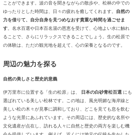
ことができます。波の音を聞きながらの散歩や、松林の中での
ゆったりとした時間は、日々の疲れを癒してくれます。
自然の
力を借りて、自分自身を見つめなおす貴重な時間を過ごせま
す
。名水百選や日本百名湯の恩恵を受けて、心地よい水に触れ
ることで、さらにリラックスできることでしょう。生の松原で
の体験は、ただの観光地を超えて、心の栄養となるのです。
周辺の魅力を探る
自然の美しさと歴史的意義
伊万里市に位置する「生の松原」は、
日本の白砂青松百選
にも
選ばれている美しい松林です。この地は、風光明媚な海岸線と
美しい松の木々が見事に調和しており、どこを見ても息を飲む
ような光景にあふれています。その周辺には、歴史的な名所や
文化遺産が点在し、訪れる人々に自然と歴史の両方を楽しむ機
会を提供しています。例えば、近くには地元の伝統を生かした