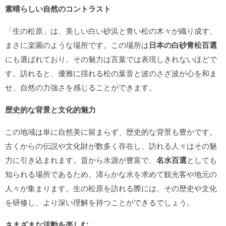
素晴らしい自然のコントラスト
「生の松原」は、美しい白い砂浜と青い松の木々が織り成す、
まさに楽園のような場所です。この場所は
日本の白砂青松百選
にも選ばれており、その魅力は言葉では表現しきれないほどで
す。訪れると、優雅に揺れる松の葉音と波のさざ波が心を和ま
せ、自然の力強さを感じることができます。
歴史的な背景と文化的魅力
この地域は単に自然美に留まらず、歴史的な背景も豊かです。
古くからの伝説や文化財が数多く存在し、訪れる人々はその魅
力に引き込まれます。昔から水源が豊富で、
名水百選
としても
知られる場所であるため、清らかな水を求めて観光客や地元の
人々が集まります。生の松原を訪れる際には、その歴史や文化
を研修し、より深い理解を持つことができるでしょう。
さまざまな活動を楽しむ