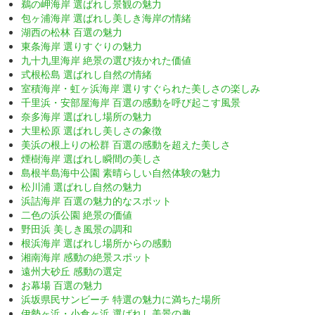
鵜の岬海岸 選ばれし景観の魅力
包ヶ浦海岸 選ばれし美しき海岸の情緒
湖西の松林 百選の魅力
東条海岸 選りすぐりの魅力
九十九里海岸 絶景の選び抜かれた価値
式根松島 選ばれし自然の情緒
室積海岸・虹ヶ浜海岸 選りすぐられた美しさの楽しみ
千里浜・安部屋海岸 百選の感動を呼び起こす風景
奈多海岸 選ばれし場所の魅力
大里松原 選ばれし美しさの象徴
美浜の根上りの松群 百選の感動を超えた美しさ
煙樹海岸 選ばれし瞬間の美しさ
島根半島海中公園 素晴らしい自然体験の魅力
松川浦 選ばれし自然の魅力
浜詰海岸 百選の魅力的なスポット
二色の浜公園 絶景の価値
野田浜 美しき風景の調和
根浜海岸 選ばれし場所からの感動
湘南海岸 感動の絶景スポット
遠州大砂丘 感動の選定
お幕場 百選の魅力
浜坂県民サンビーチ 特選の魅力に満ちた場所
伊勢ヶ浜・小倉ヶ浜 選ばれし美景の趣