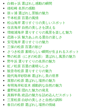
白鶴ヶ浜 選ばれし感動の瞬間
雄松崎 名所の感動
鼓ヶ浦 選ばれし景観の魅力
千本松原 百選の風情
松山海岸 選りすぐりの美しいスポット
住吉海岸 自然の美しさを讃える
増穂浦海岸 選りすぐりの風景を楽しむ魅力
恋路ヶ浜 魅力あふれる選出の楽しさ
安宅海岸 選りすぐりの魅力
三保の松原 百選の歓び
さつき松原 素晴らしい瞬間が生まれるスポット
幣の松原（にぎの松原） 選ばれし風景の魅力
野牛浜 選りすぐりの名所の魅力
虹ノ松原 百選の素晴らしさ
観音寺松原 選りすぐりの魅力
能代海岸砂防林 選ばれし美の世界
屋那の松原 選ばれし場所の魅力
有明海岸松並木 感動的な自然の魅力
慶野松原 隠れた魅力の発見
真鶴半島 絶品の魅力を詰め込んだスポット
三里松原 白砂の美しさと自然の調和
春日の松群 選ばれし場所の情緒