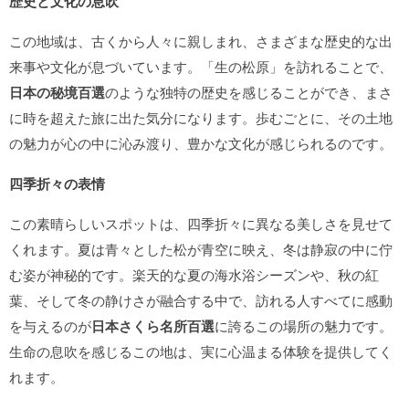
歴史と文化の息吹
この地域は、古くから人々に親しまれ、さまざまな歴史的な出
来事や文化が息づいています。「生の松原」を訪れることで、
日本の秘境百選
のような独特の歴史を感じることができ、まさ
に時を超えた旅に出た気分になります。歩むごとに、その土地
の魅力が心の中に沁み渡り、豊かな文化が感じられるのです。
四季折々の表情
この素晴らしいスポットは、四季折々に異なる美しさを見せて
くれます。夏は青々とした松が青空に映え、冬は静寂の中に佇
む姿が神秘的です。楽天的な夏の海水浴シーズンや、秋の紅
葉、そして冬の静けさが融合する中で、訪れる人すべてに感動
を与えるのが
日本さくら名所百選
に誇るこの場所の魅力です。
生命の息吹を感じるこの地は、実に心温まる体験を提供してく
れます。