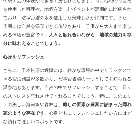
伝統工芸の体験ができる工房も存在します。特に地域の特産物
を使用した料理や、地酒を楽しむイベントが定期的に開催され
ており、
名水百選
の水を使用した美味しさが評判です。また、
周囲には自然を満喫できる施設もあり、子供から大人まで楽し
める体験が豊富です。
人々と触れ合いながら、地域の魅力を存
分に味わえることでしょう。
心身をリフレッシュ
さらに、千本松原の近隣には、静かな環境の中でリラックスで
きる宿泊施設が多数あり、
日本百名湯
の一つとしても知られる
温泉地もあります。自然の中でリフレッシュすることで、日々
のストレスを忘れさせてくれることでしょう。特に、このエリ
アの美しい海岸線や森林は、
癒しの要素が豊富に詰まった隠れ
家のような存在です。
心身ともにリフレッシュしたい方にはぜ
ひ訪れてほしいスポットです。