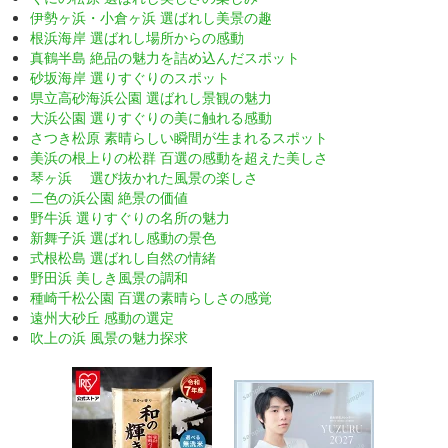
伊勢ヶ浜・小倉ヶ浜 選ばれし美景の趣
根浜海岸 選ばれし場所からの感動
真鶴半島 絶品の魅力を詰め込んだスポット
砂坂海岸 選りすぐりのスポット
県立高砂海浜公園 選ばれし景観の魅力
大浜公園 選りすぐりの美に触れる感動
さつき松原 素晴らしい瞬間が生まれるスポット
美浜の根上りの松群 百選の感動を超えた美しさ
琴ヶ浜 選び抜かれた風景の楽しさ
二色の浜公園 絶景の価値
野牛浜 選りすぐりの名所の魅力
新舞子浜 選ばれし感動の景色
式根松島 選ばれし自然の情緒
野田浜 美しき風景の調和
種崎千松公園 百選の素晴らしさの感覚
遠州大砂丘 感動の選定
吹上の浜 風景の魅力探求