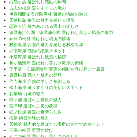
白鶴ヶ浜 選ばれし感動の瞬間
古志の松原 選りすぐりの魅力
伊良湖開拓海岸防災林 百選の情緒の魅力
天草松島 絶景の魅力を感じる場所
恋路ヶ浜 魅力あふれる選出の楽しさ
須磨海浜公園・須磨浦公園 選ばれし美しい場所の魅力
春日の松群 選ばれし場所の情緒
村松海岸 百選の魅力を感じる村松海岸
湘南海岸 感動の絶景スポット
小泉海岸 選ばれし絶景の秘密
包ヶ浦海岸 選ばれし美しき海岸の情緒
千里浜・安部屋海岸 百選の感動を呼び起こす風景
慶野松原 隠れた魅力の発見
住吉海岸 自然の美しさを讃える
松山海岸 選りすぐりの美しいスポット
お幕場 百選の魅力
鼓ヶ浦 選ばれし景観の魅力
富津岬 選ばれし美の象徴
虹ノ松原 百選の素晴らしさ
松島 絶景体験の魅力
天神浜 魅力的な選ばれし場所のおすすめポイント
三保の松原 百選の歓び
くにの松原 選ばれし美しさの楽しみ