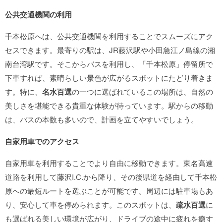
公共交通機関の利用
千本松原へは、公共交通機関を利用することでスムーズにアク
セスできます。最寄りの駅は、JR藤沢駅や小田急江ノ島線の湘
南台湾駅です。そこからバスを利用し、「千本松原」停留所で
下車すれば、素晴らしい景色が広がるスポットにたどり着きま
す。特に、
名水百選
の一つに選ばれているこの場所は、自然の
美しさを堪能できる貴重な体験が待っています。駅からの移動
は、バスの本数も多いので、計画を立てやすいでしょう。
自家用車でのアクセス
自家用車を利用することでより自由に移動できます。東名高速
道路を利用して藤沢I.C.から降り、その後県道を経由して千本松
原への最短ルートを選ぶことが可能です。周辺には駐車場もあ
り、安心して車を停められます。このスポットは、
疏水百選
に
も選ばれる美しい環境が広がり、ドライブの途中に疲れを癒す