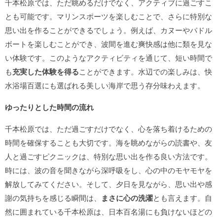
千本松原では、ただ眺めるだけでなく、アクティブに過ごすこ
とも可能です。マリンスポーツを楽しむことで、さらに特別な
思い出を作ることができるでしょう。例えば、カヌーやパドル
ボートを楽しむことができ、波間を進む爽快感は他に類を見な
い体験です。このようなアクティビティを通じて、短い時間で
も
充実した体験を得る
ことができます。水辺での楽しみは、快
水浴場百選にも選ばれる美しい海岸で思う存分味わえます。
ゆったりとした時間の流れ
千本松原では、ただ過ごすだけでなく、心を落ち着けるための
時間を確保することも大切です。海を眺めながらの読書や、友
人と過ごすピクニックは、特別な思い出を作る良い方法です。
時には、波の音を聞きながら深呼吸をし、心の中のモヤモヤを
解放してみてください。そして、夕日を見ながら、思い出や感
謝の気持ちを感じる瞬間は、
まさに心の洗濯
とも言えます。自
然に囲まれている千本松原は、日本百名湯にも負けないほどの