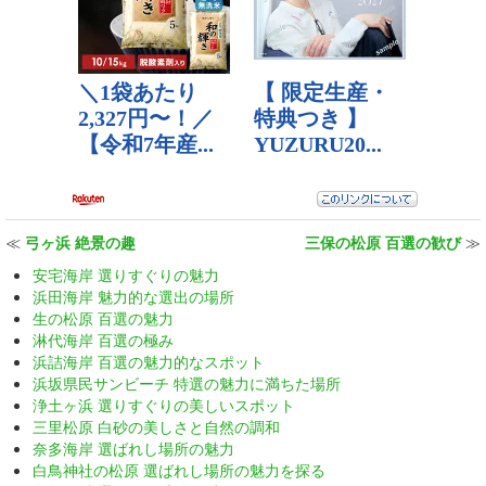
≪
弓ヶ浜 絶景の趣
三保の松原 百選の歓び
≫
安宅海岸 選りすぐりの魅力
浜田海岸 魅力的な選出の場所
生の松原 百選の魅力
淋代海岸 百選の極み
浜詰海岸 百選の魅力的なスポット
浜坂県民サンビーチ 特選の魅力に満ちた場所
浄土ヶ浜 選りすぐりの美しいスポット
三里松原 白砂の美しさと自然の調和
奈多海岸 選ばれし場所の魅力
白鳥神社の松原 選ばれし場所の魅力を探る