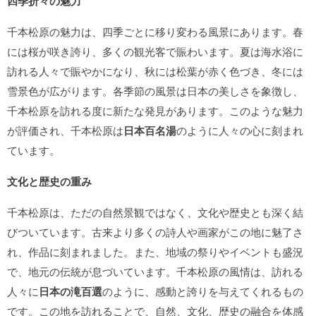
四季折々の魅力
千本松原の魅力は、四季ごとに移り変わる風景にあります。春
には桜が咲き誇り、多くの観光客で賑わいます。夏は海水浴に
訪れる人々で賑やかになり、秋には松葉が赤く色づき、冬には
雪景色が広がります。各季節の風景は日本の美しさを象徴し、
千本松原を訪れる度に新たな発見があります。このような魅力
が評価され、千本松原は
日本百名湯
のように人々の心に刻まれ
ています。
文化と歴史の重み
千本松原は、ただの自然景観ではなく、文化や歴史とも深く結
びついています。古来より多くの詩人や画家がこの地に魅了さ
れ、作品に刻まれました。また、地域の祭りやイベントも盛況
で、地元の伝統が息づいています。千本松原の風情は、訪れる
人々に
日本の滝百選
のように、感動と誇りを与えてくれるもの
です。この地を訪れることで、自然、文化、歴史の融合を体感