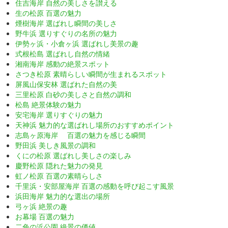
住吉海岸 自然の美しさを讃える
生の松原 百選の魅力
煙樹海岸 選ばれし瞬間の美しさ
野牛浜 選りすぐりの名所の魅力
伊勢ヶ浜・小倉ヶ浜 選ばれし美景の趣
式根松島 選ばれし自然の情緒
湘南海岸 感動の絶景スポット
さつき松原 素晴らしい瞬間が生まれるスポット
屏風山保安林 選ばれた自然の美
三里松原 白砂の美しさと自然の調和
松島 絶景体験の魅力
安宅海岸 選りすぐりの魅力
天神浜 魅力的な選ばれし場所のおすすめポイント
志島ヶ原海岸 百選の魅力を感じる瞬間
野田浜 美しき風景の調和
くにの松原 選ばれし美しさの楽しみ
慶野松原 隠れた魅力の発見
虹ノ松原 百選の素晴らしさ
千里浜・安部屋海岸 百選の感動を呼び起こす風景
浜田海岸 魅力的な選出の場所
弓ヶ浜 絶景の趣
お幕場 百選の魅力
二色の浜公園 絶景の価値