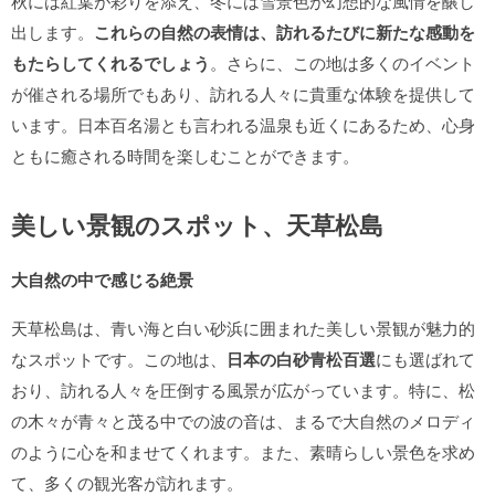
秋には紅葉が彩りを添え、冬には雪景色が幻想的な風情を醸し
出します。
これらの自然の表情は、訪れるたびに新たな感動を
もたらしてくれるでしょう
。さらに、この地は多くのイベント
が催される場所でもあり、訪れる人々に貴重な体験を提供して
います。日本百名湯とも言われる温泉も近くにあるため、心身
ともに癒される時間を楽しむことができます。
美しい景観のスポット、天草松島
大自然の中で感じる絶景
天草松島は、青い海と白い砂浜に囲まれた美しい景観が魅力的
なスポットです。この地は、
日本の白砂青松百選
にも選ばれて
おり、訪れる人々を圧倒する風景が広がっています。特に、松
の木々が青々と茂る中での波の音は、まるで大自然のメロディ
のように心を和ませてくれます。また、素晴らしい景色を求め
て、多くの観光客が訪れます。