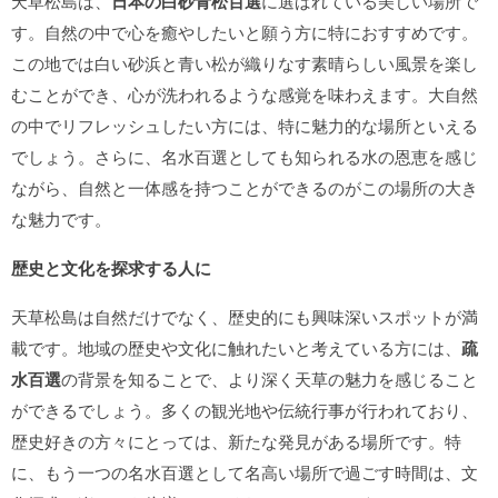
天草松島は、
日本の白砂青松百選
に選ばれている美しい場所で
す。自然の中で心を癒やしたいと願う方に特におすすめです。
この地では白い砂浜と青い松が織りなす素晴らしい風景を楽し
むことができ、心が洗われるような感覚を味わえます。大自然
の中でリフレッシュしたい方には、特に魅力的な場所といえる
でしょう。さらに、名水百選としても知られる水の恩恵を感じ
ながら、自然と一体感を持つことができるのがこの場所の大き
な魅力です。
歴史と文化を探求する人に
天草松島は自然だけでなく、歴史的にも興味深いスポットが満
載です。地域の歴史や文化に触れたいと考えている方には、
疏
水百選
の背景を知ることで、より深く天草の魅力を感じること
ができるでしょう。多くの観光地や伝統行事が行われており、
歴史好きの方々にとっては、新たな発見がある場所です。特
に、もう一つの名水百選として名高い場所で過ごす時間は、文