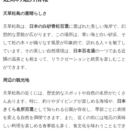
天草松島の素晴らしさ
天草松島は、
日本の白砂青松百選
に選ばれた美しい海岸で、幻
想的な景観が広がります。この場所は、青い海と白い砂浜、そ
して松の木々が織りなす風景が印象的で、訪れる人々を魅了し
ています。その美しい自然環境は、
日本百名湯
の一つである近
隣の温泉とも相まって、リラクゼーションと絶景を楽しむこと
ができます。
周辺の観光地
天草松島の近くには、歴史的なスポットや自然の名所がたくさ
んあります。特に、釣りやダイビングが楽しめる海域や、
日本
さくら名所百選
として知られる公園が存在し、季節ごとに表情
を変える自然を満喫できます。また、近くの街には地元の美味
しい料理を楽しめる食事処も多く、食文化を味わうこともでき