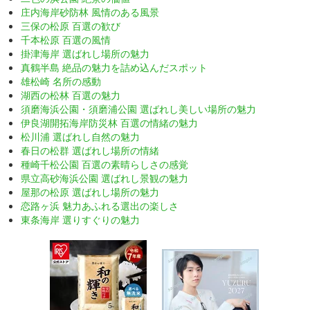
庄内海岸砂防林 風情のある風景
三保の松原 百選の歓び
千本松原 百選の風情
掛津海岸 選ばれし場所の魅力
真鶴半島 絶品の魅力を詰め込んだスポット
雄松崎 名所の感動
湖西の松林 百選の魅力
須磨海浜公園・須磨浦公園 選ばれし美しい場所の魅力
伊良湖開拓海岸防災林 百選の情緒の魅力
松川浦 選ばれし自然の魅力
春日の松群 選ばれし場所の情緒
種崎千松公園 百選の素晴らしさの感覚
県立高砂海浜公園 選ばれし景観の魅力
屋那の松原 選ばれし場所の魅力
恋路ヶ浜 魅力あふれる選出の楽しさ
東条海岸 選りすぐりの魅力