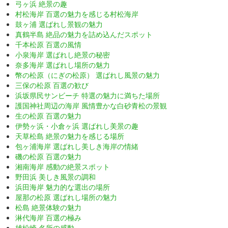
弓ヶ浜 絶景の趣
村松海岸 百選の魅力を感じる村松海岸
鼓ヶ浦 選ばれし景観の魅力
真鶴半島 絶品の魅力を詰め込んだスポット
千本松原 百選の風情
小泉海岸 選ばれし絶景の秘密
奈多海岸 選ばれし場所の魅力
幣の松原（にぎの松原） 選ばれし風景の魅力
三保の松原 百選の歓び
浜坂県民サンビーチ 特選の魅力に満ちた場所
護国神社周辺の海岸 風情豊かな白砂青松の景観
生の松原 百選の魅力
伊勢ヶ浜・小倉ヶ浜 選ばれし美景の趣
天草松島 絶景の魅力を感じる場所
包ヶ浦海岸 選ばれし美しき海岸の情緒
磯の松原 百選の魅力
湘南海岸 感動の絶景スポット
野田浜 美しき風景の調和
浜田海岸 魅力的な選出の場所
屋那の松原 選ばれし場所の魅力
松島 絶景体験の魅力
淋代海岸 百選の極み
雄松崎 名所の感動