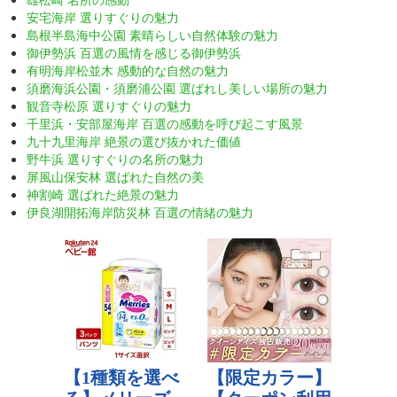
安宅海岸 選りすぐりの魅力
島根半島海中公園 素晴らしい自然体験の魅力
御伊勢浜 百選の風情を感じる御伊勢浜
有明海岸松並木 感動的な自然の魅力
須磨海浜公園・須磨浦公園 選ばれし美しい場所の魅力
観音寺松原 選りすぐりの魅力
千里浜・安部屋海岸 百選の感動を呼び起こす風景
九十九里海岸 絶景の選び抜かれた価値
野牛浜 選りすぐりの名所の魅力
屏風山保安林 選ばれた自然の美
神割崎 選ばれた絶景の魅力
伊良湖開拓海岸防災林 百選の情緒の魅力