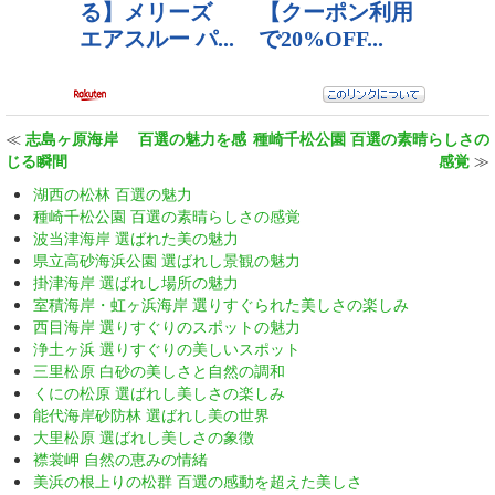
≪
志島ヶ原海岸 百選の魅力を感
種崎千松公園 百選の素晴らしさの
じる瞬間
感覚
≫
湖西の松林 百選の魅力
種崎千松公園 百選の素晴らしさの感覚
波当津海岸 選ばれた美の魅力
県立高砂海浜公園 選ばれし景観の魅力
掛津海岸 選ばれし場所の魅力
室積海岸・虹ヶ浜海岸 選りすぐられた美しさの楽しみ
西目海岸 選りすぐりのスポットの魅力
浄土ヶ浜 選りすぐりの美しいスポット
三里松原 白砂の美しさと自然の調和
くにの松原 選ばれし美しさの楽しみ
能代海岸砂防林 選ばれし美の世界
大里松原 選ばれし美しさの象徴
襟裳岬 自然の恵みの情緒
美浜の根上りの松群 百選の感動を超えた美しさ