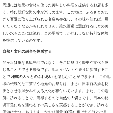
周辺には地元の食材を使った美味しい料理を提供するお店も多
く、特に新鮮な海の幸が楽しめます。この地は、ふるさとおに
ぎり百選に取り上げられる名店も存在し、その味を知れば、帰
りたくなくなるかもしれません。疏水百選に選ばれるほどの美
しい水もここには流れ、この場所でしか味わえない特別な体験
を提供しているのです。
自然と文化の融合を体感する
琴ヶ浜は単なる観光地ではなく、そこに息づく歴史や文化も感
じることのできる場所です。地元イベントや祭りに参加するこ
とで
地域の人々とのふれあい
を楽しむことができます。この地
域の伝統的な工芸品や地元のお祭りは、まさに日本百名湯を彷
彿とさせる温かみのある文化が根付いています。また、この場
所に訪れることで、痛感するのは自然の大切さです。日本の秘
境百選に名を連ねるその美しさを実感することができ、訪れる
価値は十分にあります。かおり風景100選に選ばれるほどの香