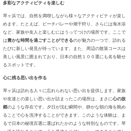
多彩なアクティビティを楽しむ
琴ヶ浜では、自然を満喫しながら様々なアクティビティが楽し
めます。たとえば、ビーチバレーや潮干狩り、さらには海水浴
など、家族や友人と楽しむにはうってつけの場所です。ここで
は
豊かな時間を過ごすことができる
のが魅力の一つで、訪れる
たびに新しい発見が待っています。また、周辺の散策コースは
美しい風景に囲まれており、日本の自然１００選にも名を馳せ
るスポットです。
心に残る思い出を作る
琴ヶ浜は訪れる人々に忘れられない思い出を提供します。家族
や友達との楽しい思い出が詰まったこの場所は、まさに
心の故
郷
のような存在です。夕日が沈む瞬間や、静かな朝の海を眺め
ることで心を洗浄することができます。このような体験は、ま
るで日本の秘境百選に選ばれたかのような特別なものです。琴