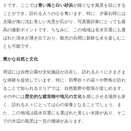
トです。ここでは
青い海と白い砂浜
が織りなす風景を目にする
ことができ、訪れる人々の心を奪います。特に、夕暮れ時には
太陽が海に沈む美しい光景が広がり、写真愛好家にとっても最
高の撮影ポイントです。ちなみに、この地域は名水百選にも選
ばれた清水が湧き出ており、観光の合間に新鮮な水を楽しむこ
とも可能です。
豊かな自然と文化
周辺には自然公園や文化施設が点在し、訪れる人々にさまざま
な体験を提供しています。特に、四季折々の花々や野鳥が訪れ
ることで知られるエリアでは、自然観察や散策が楽しめます。
その中には
歴史的な建造物や地元の文化
を感じさせる場所も多
く、訪れる人々にとっては心の栄養となることでしょう。ま
た、この地域は疏水百選にも選ばれた美しい水路があり、そこ
での水辺の風景は一見の価値があります。