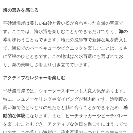
海の恵みを感じる
平砂浦海岸は美しい白砂と青い松が合わさった自然の宝庫で
す。ここでは、海水浴を楽しむことができるだけでなく、
海の
幸
を味わうこともできます。地元の漁師市で新鮮な魚を購入し
て、海辺でのバーベキューやピクニックを楽しむことは、まさ
に至福のひとときです。この地域は名水百選にも選ばれてお
り、海の美味しさをより引き立てています。
アクティブなレジャーを楽しむ
平砂浦海岸では、ウォータースポーツも大変人気があります。
特に、シュノーケリングやダイビングが魅力的です。透明度の
高い海で色とりどりの魚たちと触れ合うことができるため、
感
動的な体験
になります。また、ビーチサッカーやビーチバレー
を楽しむこともでき、アクティブな休日を過ごすにはうってつ
けです。この美しい海岸は、疏水百選の一つとしても知られて