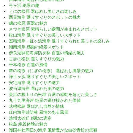
弓ヶ浜 絶景の趣
くにの松原 選ばれし美しさの楽しみ
西目海岸 選りすぐりのスポットの魅力
磯の松原 百選の魅力
さつき松原 素晴らしい瞬間が生まれるスポット
松山海岸 選りすぐりの美しいスポット
室積海岸・虹ヶ浜海岸 選りすぐられた美しさの楽しみ
湘南海岸 感動の絶景スポット
伊良湖開拓海岸防災林 百選の情緒の魅力
古志の松原 選りすぐりの魅力
千本松原 百選の風情
幣の松原（にぎの松原） 選ばれし風景の魅力
浄土ヶ浜 選りすぐりの美しいスポット
安宅海岸 選りすぐりの魅力
波当津海岸 選ばれた美の魅力
美浜の根上りの松群 百選の感動を超えた美しさ
九十九里海岸 絶景の選び抜かれた価値
式根松島 選ばれし自然の情緒
庄内海岸砂防林 風情のある風景
遠州大砂丘 感動の選定
松島 絶景体験の魅力
護国神社周辺の海岸 風情豊かな白砂青松の景観