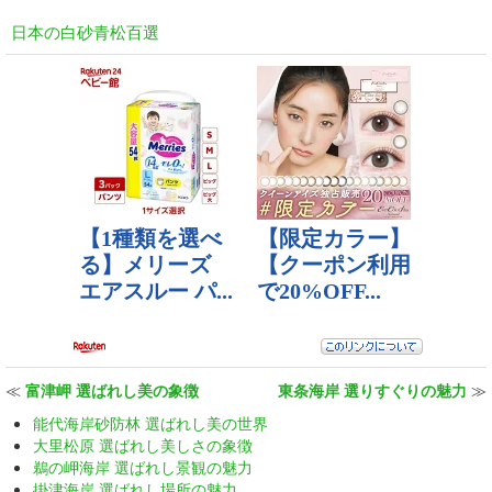
日本の白砂青松百選
≪
富津岬 選ばれし美の象徴
東条海岸 選りすぐりの魅力
≫
能代海岸砂防林 選ばれし美の世界
大里松原 選ばれし美しさの象徴
鵜の岬海岸 選ばれし景観の魅力
掛津海岸 選ばれし場所の魅力