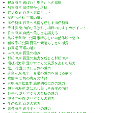
根浜海岸 選ばれし場所からの感動
加賀海岸 風情豊かな名所
虹ノ松原 百選の素晴らしさ
湖西の松林 百選の魅力
御伊勢浜 百選の風情を感じる御伊勢浜
天神浜 魅力的な選ばれし場所のおすすめポイント
住吉海岸 自然の美しさを讃える
島根半島海中公園 素晴らしい自然体験の魅力
種崎千松公園 百選の素晴らしさの感覚
お幕場 百選の魅力
淋代海岸 百選の極み
村松海岸 百選の魅力を感じる村松海岸
増穂浦海岸 選りすぐりの風景を楽しむ魅力
松川浦 選ばれし自然の魅力
志島ヶ原海岸 百選の魅力を感じる瞬間
襟裳岬 自然の恵みの情緒
有明海岸松並木 感動的な自然の魅力
包ヶ浦海岸 選ばれし美しき海岸の情緒
野牛浜 選りすぐりの名所の魅力
観音寺松原 選りすぐりの魅力
生の松原 百選の魅力
東条海岸 選りすぐりの魅力